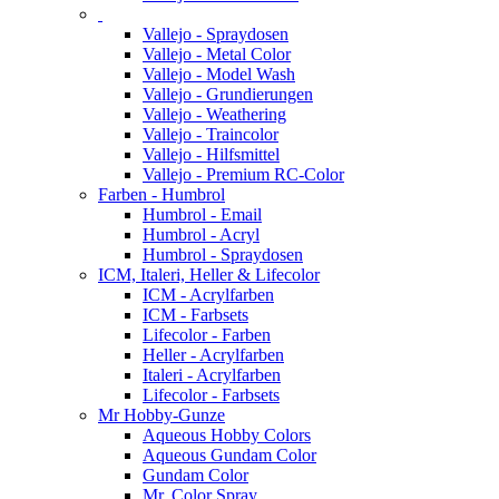
Vallejo - Spraydosen
Vallejo - Metal Color
Vallejo - Model Wash
Vallejo - Grundierungen
Vallejo - Weathering
Vallejo - Traincolor
Vallejo - Hilfsmittel
Vallejo - Premium RC-Color
Farben - Humbrol
Humbrol - Email
Humbrol - Acryl
Humbrol - Spraydosen
ICM, Italeri, Heller & Lifecolor
ICM - Acrylfarben
ICM - Farbsets
Lifecolor - Farben
Heller - Acrylfarben
Italeri - Acrylfarben
Lifecolor - Farbsets
Mr Hobby-Gunze
Aqueous Hobby Colors
Aqueous Gundam Color
Gundam Color
Mr. Color Spray