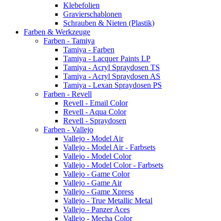
Klebefolien
Gravierschablonen
Schrauben & Nieten (Plastik)
Farben & Werkzeuge
Farben - Tamiya
Tamiya - Farben
Tamiya - Lacquer Paints LP
Tamiya - Acryl Spraydosen TS
Tamiya - Acryl Spraydosen AS
Tamiya - Lexan Spraydosen PS
Farben - Revell
Revell - Email Color
Revell - Aqua Color
Revell - Spraydosen
Farben - Vallejo
Vallejo - Model Air
Vallejo - Model Air - Farbsets
Vallejo - Model Color
Vallejo - Model Color - Farbsets
Vallejo - Game Color
Vallejo - Game Air
Vallejo - Game Xpress
Vallejo - True Metallic Metal
Vallejo - Panzer Aces
Vallejo - Mecha Color