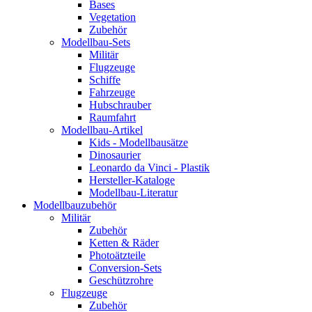
Bases
Vegetation
Zubehör
Modellbau-Sets
Militär
Flugzeuge
Schiffe
Fahrzeuge
Hubschrauber
Raumfahrt
Modellbau-Artikel
Kids - Modellbausätze
Dinosaurier
Leonardo da Vinci - Plastik
Hersteller-Kataloge
Modellbau-Literatur
Modellbauzubehör
Militär
Zubehör
Ketten & Räder
Photoätzteile
Conversion-Sets
Geschützrohre
Flugzeuge
Zubehör