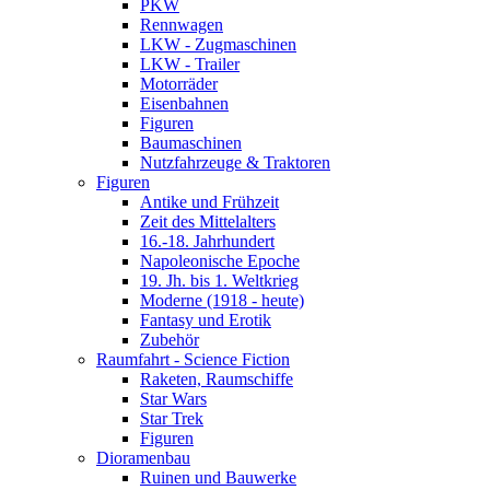
PKW
Rennwagen
LKW - Zugmaschinen
LKW - Trailer
Motorräder
Eisenbahnen
Figuren
Baumaschinen
Nutzfahrzeuge & Traktoren
Figuren
Antike und Frühzeit
Zeit des Mittelalters
16.-18. Jahrhundert
Napoleonische Epoche
19. Jh. bis 1. Weltkrieg
Moderne (1918 - heute)
Fantasy und Erotik
Zubehör
Raumfahrt - Science Fiction
Raketen, Raumschiffe
Star Wars
Star Trek
Figuren
Dioramenbau
Ruinen und Bauwerke