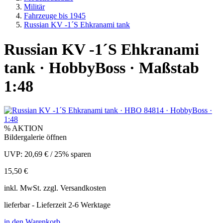
Militär
Fahrzeuge bis 1945
Russian KV -1´S Ehkranami tank
Russian KV -1´S Ehkranami
tank · HobbyBoss · Maßstab
1:48
% AKTION
Bildergalerie öffnen
UVP:
20,69 €
/
25% sparen
15,50 €
inkl.
MwSt. zzgl.
Versandkosten
lieferbar - Lieferzeit 2-6 Werktage
in den Warenkorb