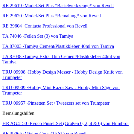
RE 29619 ·Model-Set Plus *Bastelwerkzeuge* von Revell
RE 29620 ·Model-Set Plus *Bemalung* von Revell
RE 39604 ·Contacta Professional von Revell
TA 74046 ·Feilen Set (3) von Tamiya
TA 87003 ·Tamiya Cement/Plastikkleber 40ml von Tamiya
TA 87038 ·Tamiya Extra Thin Cement/Plastikkleber 40ml von
Tamiya
TRU 09908 ·Hobby Design Messer - Hobby Design Knife von
Trumpeter
TRU 09909 ·Hobby Mini Razor Saw - Hobby Mini Säge von
Trumpeter
TRU 09957 ·Pinzetten Set / Tweezers set von Trumpeter
Bemalungshilfen
HR AG4150 ·Evoco Pinsel-Set (Größen 0, 2, 4 & 6) von Humbrol
RE 39065 ·Mixing Cups (15 St.) von Revell