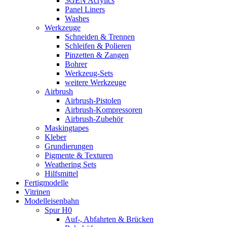
3GEN Acrylics
Panel Liners
Washes
Werkzeuge
Schneiden & Trennen
Schleifen & Polieren
Pinzetten & Zangen
Bohrer
Werkzeug-Sets
weitere Werkzeuge
Airbrush
Airbrush-Pistolen
Airbrush-Kompressoren
Airbrush-Zubehör
Maskingtapes
Kleber
Grundierungen
Pigmente & Texturen
Weathering Sets
Hilfsmittel
Fertigmodelle
Vitrinen
Modelleisenbahn
Spur H0
Auf-, Abfahrten & Brücken