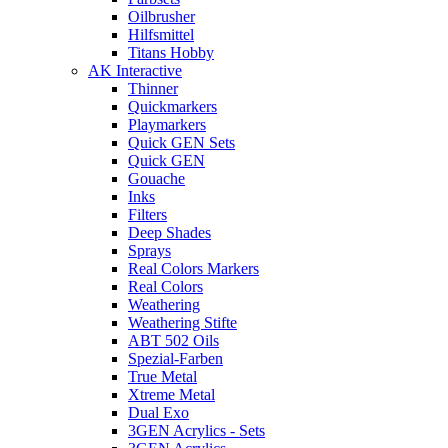
Oilbrusher
Hilfsmittel
Titans Hobby
AK Interactive
Thinner
Quickmarkers
Playmarkers
Quick GEN Sets
Quick GEN
Gouache
Inks
Filters
Deep Shades
Sprays
Real Colors Markers
Real Colors
Weathering
Weathering Stifte
ABT 502 Oils
Spezial-Farben
True Metal
Xtreme Metal
Dual Exo
3GEN Acrylics - Sets