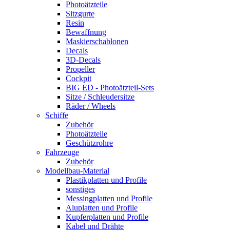
Photoätzteile
Sitzgurte
Resin
Bewaffnung
Maskierschablonen
Decals
3D-Decals
Propeller
Cockpit
BIG ED - Photoätzteil-Sets
Sitze / Schleudersitze
Räder / Wheels
Schiffe
Zubehör
Photoätzteile
Geschützrohre
Fahrzeuge
Zubehör
Modellbau-Material
Plastikplatten und Profile
sonstiges
Messingplatten und Profile
Aluplatten und Profile
Kupferplatten und Profile
Kabel und Drähte