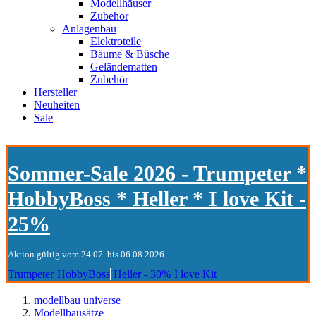
Modellhäuser
Zubehör
Anlagenbau
Elektroteile
Bäume & Büsche
Geländematten
Zubehör
Hersteller
Neuheiten
Sale
Sommer-Sale 2026 - Trumpeter *
HobbyBoss * Heller * I love Kit -
25%
Aktion gültig vom 24.07. bis 06.08.2026
Trumpeter
HobbyBoss
Heller - 30%
I love Kit
modellbau universe
Modellbausätze