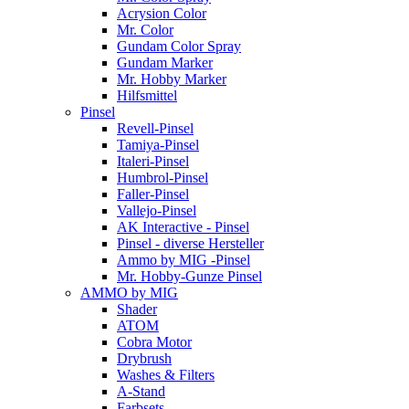
Acrysion Color
Mr. Color
Gundam Color Spray
Gundam Marker
Mr. Hobby Marker
Hilfsmittel
Pinsel
Revell-Pinsel
Tamiya-Pinsel
Italeri-Pinsel
Humbrol-Pinsel
Faller-Pinsel
Vallejo-Pinsel
AK Interactive - Pinsel
Pinsel - diverse Hersteller
Ammo by MIG -Pinsel
Mr. Hobby-Gunze Pinsel
AMMO by MIG
Shader
ATOM
Cobra Motor
Drybrush
Washes & Filters
A-Stand
Farbsets