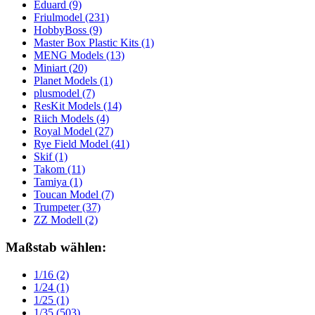
Eduard
(9)
Friulmodel
(231)
HobbyBoss
(9)
Master Box Plastic Kits
(1)
MENG Models
(13)
Miniart
(20)
Planet Models
(1)
plusmodel
(7)
ResKit Models
(14)
Riich Models
(4)
Royal Model
(27)
Rye Field Model
(41)
Skif
(1)
Takom
(11)
Tamiya
(1)
Toucan Model
(7)
Trumpeter
(37)
ZZ Modell
(2)
Maßstab wählen:
1/16
(2)
1/24
(1)
1/25
(1)
1/35
(503)