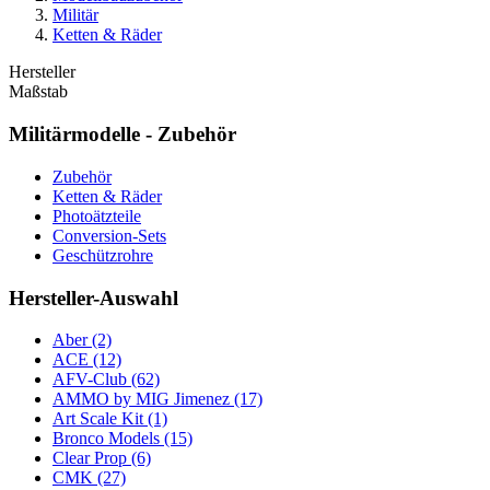
Militär
Ketten & Räder
Hersteller
Maßstab
Militärmodelle - Zubehör
Zubehör
Ketten & Räder
Photoätzteile
Conversion-Sets
Geschützrohre
Hersteller-Auswahl
Aber
(2)
ACE
(12)
AFV-Club
(62)
AMMO by MIG Jimenez
(17)
Art Scale Kit
(1)
Bronco Models
(15)
Clear Prop
(6)
CMK
(27)