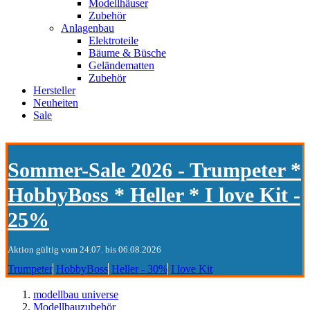
Modellhäuser
Zubehör
Anlagenbau
Elektroteile
Bäume & Büsche
Geländematten
Zubehör
Hersteller
Neuheiten
Sale
Sommer-Sale 2026 - Trumpeter *
HobbyBoss * Heller * I love Kit -
25%
Aktion gültig vom 24.07. bis 06.08.2026
Trumpeter
HobbyBoss
Heller - 30%
I love Kit
modellbau universe
Modellbauzubehör