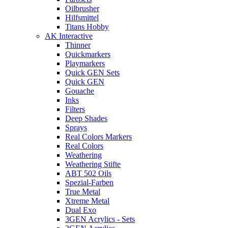
Oilbrusher
Hilfsmittel
Titans Hobby
AK Interactive
Thinner
Quickmarkers
Playmarkers
Quick GEN Sets
Quick GEN
Gouache
Inks
Filters
Deep Shades
Sprays
Real Colors Markers
Real Colors
Weathering
Weathering Stifte
ABT 502 Oils
Spezial-Farben
True Metal
Xtreme Metal
Dual Exo
3GEN Acrylics - Sets