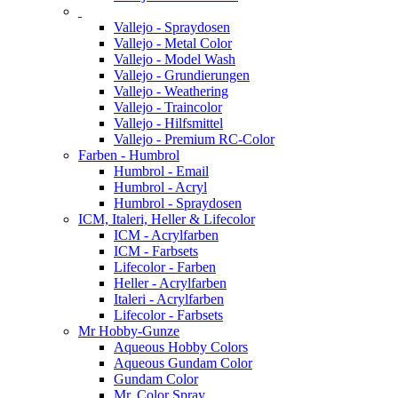
Vallejo - Spraydosen
Vallejo - Metal Color
Vallejo - Model Wash
Vallejo - Grundierungen
Vallejo - Weathering
Vallejo - Traincolor
Vallejo - Hilfsmittel
Vallejo - Premium RC-Color
Farben - Humbrol
Humbrol - Email
Humbrol - Acryl
Humbrol - Spraydosen
ICM, Italeri, Heller & Lifecolor
ICM - Acrylfarben
ICM - Farbsets
Lifecolor - Farben
Heller - Acrylfarben
Italeri - Acrylfarben
Lifecolor - Farbsets
Mr Hobby-Gunze
Aqueous Hobby Colors
Aqueous Gundam Color
Gundam Color
Mr. Color Spray