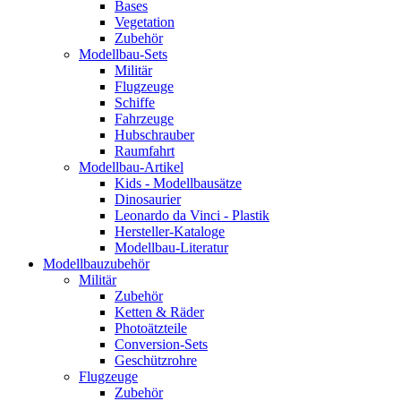
Bases
Vegetation
Zubehör
Modellbau-Sets
Militär
Flugzeuge
Schiffe
Fahrzeuge
Hubschrauber
Raumfahrt
Modellbau-Artikel
Kids - Modellbausätze
Dinosaurier
Leonardo da Vinci - Plastik
Hersteller-Kataloge
Modellbau-Literatur
Modellbauzubehör
Militär
Zubehör
Ketten & Räder
Photoätzteile
Conversion-Sets
Geschützrohre
Flugzeuge
Zubehör