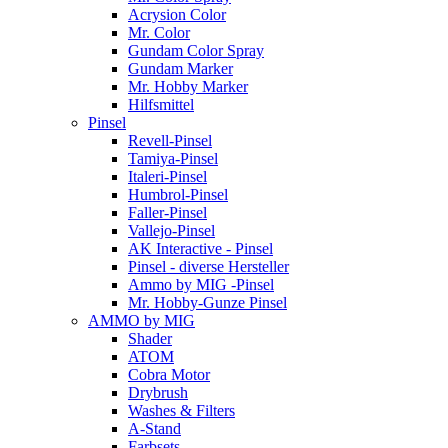
Acrysion Color
Mr. Color
Gundam Color Spray
Gundam Marker
Mr. Hobby Marker
Hilfsmittel
Pinsel
Revell-Pinsel
Tamiya-Pinsel
Italeri-Pinsel
Humbrol-Pinsel
Faller-Pinsel
Vallejo-Pinsel
AK Interactive - Pinsel
Pinsel - diverse Hersteller
Ammo by MIG -Pinsel
Mr. Hobby-Gunze Pinsel
AMMO by MIG
Shader
ATOM
Cobra Motor
Drybrush
Washes & Filters
A-Stand
Farbsets