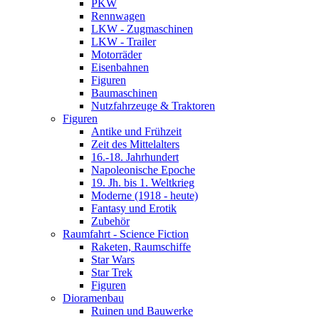
PKW
Rennwagen
LKW - Zugmaschinen
LKW - Trailer
Motorräder
Eisenbahnen
Figuren
Baumaschinen
Nutzfahrzeuge & Traktoren
Figuren
Antike und Frühzeit
Zeit des Mittelalters
16.-18. Jahrhundert
Napoleonische Epoche
19. Jh. bis 1. Weltkrieg
Moderne (1918 - heute)
Fantasy und Erotik
Zubehör
Raumfahrt - Science Fiction
Raketen, Raumschiffe
Star Wars
Star Trek
Figuren
Dioramenbau
Ruinen und Bauwerke