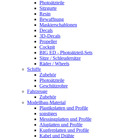
Photoätzteile
Sitzgurte
Resin
Bewaffnung
Maskierschablonen
Decals
3D-Decals
Propeller
Cockpit
BIG ED - Photoätzteil-Sets
Sitze / Schleudersitze
Räder / Wheels
Schiffe
Zubehör
Photoätzteile
Geschützrohre
Fahrzeuge
Zubehör
Modellbau-Material
Plastikplatten und Profile
sonstiges
Messingplatten und Profile
Aluplatten und Profile
Kupferplatten und Profile
Kabel und Drähte