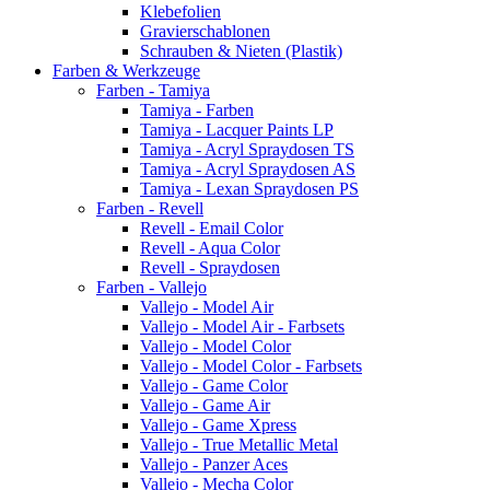
Klebefolien
Gravierschablonen
Schrauben & Nieten (Plastik)
Farben & Werkzeuge
Farben - Tamiya
Tamiya - Farben
Tamiya - Lacquer Paints LP
Tamiya - Acryl Spraydosen TS
Tamiya - Acryl Spraydosen AS
Tamiya - Lexan Spraydosen PS
Farben - Revell
Revell - Email Color
Revell - Aqua Color
Revell - Spraydosen
Farben - Vallejo
Vallejo - Model Air
Vallejo - Model Air - Farbsets
Vallejo - Model Color
Vallejo - Model Color - Farbsets
Vallejo - Game Color
Vallejo - Game Air
Vallejo - Game Xpress
Vallejo - True Metallic Metal
Vallejo - Panzer Aces
Vallejo - Mecha Color