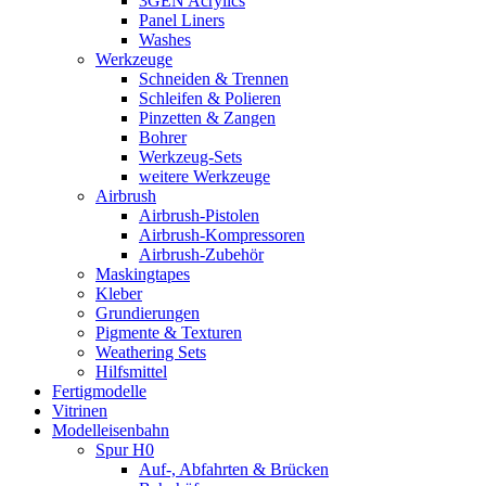
3GEN Acrylics
Panel Liners
Washes
Werkzeuge
Schneiden & Trennen
Schleifen & Polieren
Pinzetten & Zangen
Bohrer
Werkzeug-Sets
weitere Werkzeuge
Airbrush
Airbrush-Pistolen
Airbrush-Kompressoren
Airbrush-Zubehör
Maskingtapes
Kleber
Grundierungen
Pigmente & Texturen
Weathering Sets
Hilfsmittel
Fertigmodelle
Vitrinen
Modelleisenbahn
Spur H0
Auf-, Abfahrten & Brücken