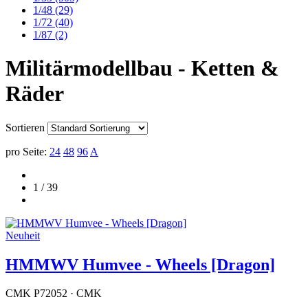
1/48
(29)
1/72
(40)
1/87
(2)
Militärmodellbau - Ketten &
Räder
Sortieren
pro Seite:
24
48
96
A
1 / 39
Neuheit
HMMWV Humvee - Wheels [Dragon]
CMK P72052 · CMK