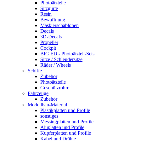
Photoätzteile
Sitzgurte
Resin
Bewaffnung
Maskierschablonen
Decals
3D-Decals
Propeller
Cockpit
BIG ED - Photoätzteil-Sets
Sitze / Schleudersitze
Räder / Wheels
Schiffe
Zubehör
Photoätzteile
Geschützrohre
Fahrzeuge
Zubehör
Modellbau-Material
Plastikplatten und Profile
sonstiges
Messingplatten und Profile
Aluplatten und Profile
Kupferplatten und Profile
Kabel und Drähte