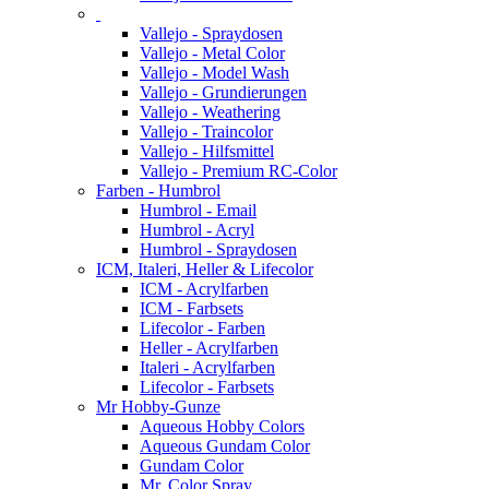
Vallejo - Spraydosen
Vallejo - Metal Color
Vallejo - Model Wash
Vallejo - Grundierungen
Vallejo - Weathering
Vallejo - Traincolor
Vallejo - Hilfsmittel
Vallejo - Premium RC-Color
Farben - Humbrol
Humbrol - Email
Humbrol - Acryl
Humbrol - Spraydosen
ICM, Italeri, Heller & Lifecolor
ICM - Acrylfarben
ICM - Farbsets
Lifecolor - Farben
Heller - Acrylfarben
Italeri - Acrylfarben
Lifecolor - Farbsets
Mr Hobby-Gunze
Aqueous Hobby Colors
Aqueous Gundam Color
Gundam Color
Mr. Color Spray