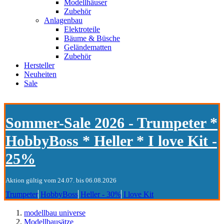
Modellhäuser
Zubehör
Anlagenbau
Elektroteile
Bäume & Büsche
Geländematten
Zubehör
Hersteller
Neuheiten
Sale
Sommer-Sale 2026 - Trumpeter *
HobbyBoss * Heller * I love Kit -
25%
Aktion gültig vom 24.07. bis 06.08.2026
Trumpeter
HobbyBoss
Heller - 30%
I love Kit
modellbau universe
Modellbausätze