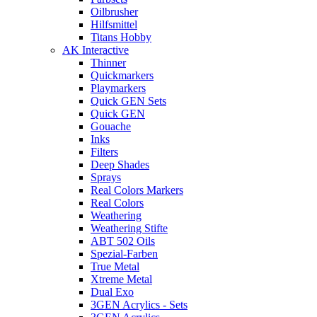
Oilbrusher
Hilfsmittel
Titans Hobby
AK Interactive
Thinner
Quickmarkers
Playmarkers
Quick GEN Sets
Quick GEN
Gouache
Inks
Filters
Deep Shades
Sprays
Real Colors Markers
Real Colors
Weathering
Weathering Stifte
ABT 502 Oils
Spezial-Farben
True Metal
Xtreme Metal
Dual Exo
3GEN Acrylics - Sets