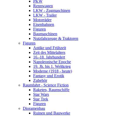
PKW
Rennwagen
LKW - Zugmaschinen
LKW - Trailer
Motorräder
Eisenbahnen
Figuren
Baumaschinen
Nutzfahrzeuge & Traktoren
Figuren
Antike und Frühzeit
Zeit des Mittelalters
16.-18. Jahrhundert
Napoleonische Epoche
19. Jh. bis 1. Weltkrieg
Moderne (1918 - heute)
Fantasy und Erotik
Zubehör
Raumfahrt - Science Fiction
Raketen, Raumschiffe
Star Wars
Star Trek
Figuren
Dioramenbau
Ruinen und Bauwerke