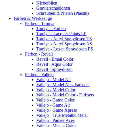
Klebefolien
Gravierschablonen
Schrauben & Nieten (Plastik)
Farben & Werkzeuge
Farben - Tamiya
Tamiya - Farben
Tamiya - Lacquer Paints LP
Tamiya - Acryl Spraydosen TS
Tamiya - Acryl Spraydosen AS
Tamiya - Lexan Spraydosen PS
Farben - Revell
Revell - Email Color
Revell - Aqua Color
Revell - Spraydosen
Farben - Vallejo
Vallejo - Model Air
Vallejo - Model Air - Farbsets
Vallejo - Model Color
Vallejo - Model Color - Farbsets
Vallejo - Game Color
Vallejo - Game Air
Vallejo - Game Xpress
Vallejo - True Metallic Metal
Vallejo - Panzer Aces
Vallejo - Mecha Color