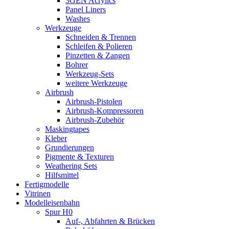
3GEN Acrylics
Panel Liners
Washes
Werkzeuge
Schneiden & Trennen
Schleifen & Polieren
Pinzetten & Zangen
Bohrer
Werkzeug-Sets
weitere Werkzeuge
Airbrush
Airbrush-Pistolen
Airbrush-Kompressoren
Airbrush-Zubehör
Maskingtapes
Kleber
Grundierungen
Pigmente & Texturen
Weathering Sets
Hilfsmittel
Fertigmodelle
Vitrinen
Modelleisenbahn
Spur H0
Auf-, Abfahrten & Brücken