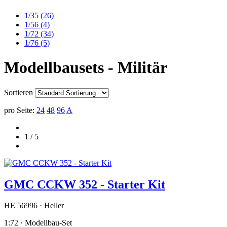
1/35
(26)
1/56
(4)
1/72
(34)
1/76
(5)
Modellbausets - Militär
Sortieren
pro Seite:
24
48
96
A
1 / 5
GMC CCKW 352 - Starter Kit
HE 56996 · Heller
1:72 · Modellbau-Set