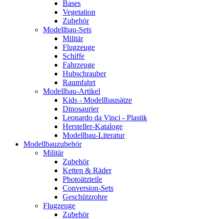
Bases
Vegetation
Zubehör
Modellbau-Sets
Militär
Flugzeuge
Schiffe
Fahrzeuge
Hubschrauber
Raumfahrt
Modellbau-Artikel
Kids - Modellbausätze
Dinosaurier
Leonardo da Vinci - Plastik
Hersteller-Kataloge
Modellbau-Literatur
Modellbauzubehör
Militär
Zubehör
Ketten & Räder
Photoätzteile
Conversion-Sets
Geschützrohre
Flugzeuge
Zubehör