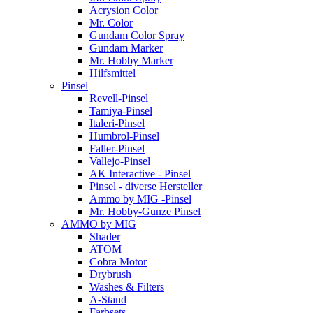
Acrysion Color
Mr. Color
Gundam Color Spray
Gundam Marker
Mr. Hobby Marker
Hilfsmittel
Pinsel
Revell-Pinsel
Tamiya-Pinsel
Italeri-Pinsel
Humbrol-Pinsel
Faller-Pinsel
Vallejo-Pinsel
AK Interactive - Pinsel
Pinsel - diverse Hersteller
Ammo by MIG -Pinsel
Mr. Hobby-Gunze Pinsel
AMMO by MIG
Shader
ATOM
Cobra Motor
Drybrush
Washes & Filters
A-Stand
Farbsets