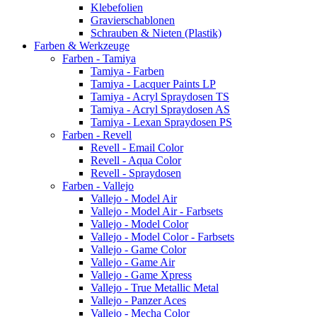
Klebefolien
Gravierschablonen
Schrauben & Nieten (Plastik)
Farben & Werkzeuge
Farben - Tamiya
Tamiya - Farben
Tamiya - Lacquer Paints LP
Tamiya - Acryl Spraydosen TS
Tamiya - Acryl Spraydosen AS
Tamiya - Lexan Spraydosen PS
Farben - Revell
Revell - Email Color
Revell - Aqua Color
Revell - Spraydosen
Farben - Vallejo
Vallejo - Model Air
Vallejo - Model Air - Farbsets
Vallejo - Model Color
Vallejo - Model Color - Farbsets
Vallejo - Game Color
Vallejo - Game Air
Vallejo - Game Xpress
Vallejo - True Metallic Metal
Vallejo - Panzer Aces
Vallejo - Mecha Color