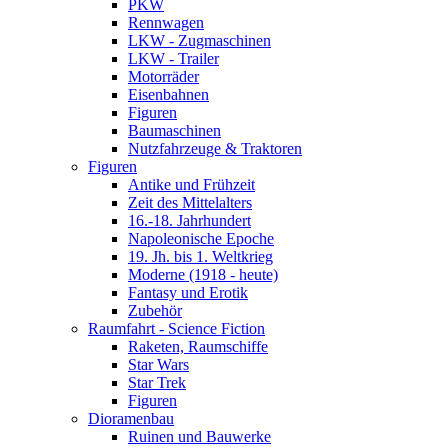
PKW
Rennwagen
LKW - Zugmaschinen
LKW - Trailer
Motorräder
Eisenbahnen
Figuren
Baumaschinen
Nutzfahrzeuge & Traktoren
Figuren
Antike und Frühzeit
Zeit des Mittelalters
16.-18. Jahrhundert
Napoleonische Epoche
19. Jh. bis 1. Weltkrieg
Moderne (1918 - heute)
Fantasy und Erotik
Zubehör
Raumfahrt - Science Fiction
Raketen, Raumschiffe
Star Wars
Star Trek
Figuren
Dioramenbau
Ruinen und Bauwerke