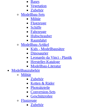
Bases
Vegetation
Zubehör
Modellbau-Sets
Militär
Flugzeuge
Schiffe
Fahrzeuge
Hubschrauber
Raumfahrt
Modellbau-Artikel
Kids - Modellbausätze
Dinosaurier
Leonardo da Vinci - Plastik
Hersteller-Kataloge
Modellbau-Literatur
Modellbauzubehör
Militär
Zubehör
Ketten & Räder
Photoätzteile
Conversion-Sets
Geschützrohre
Flugzeuge
Zubehör