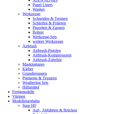
3GEN Acrylics
Panel Liners
Washes
Werkzeuge
Schneiden & Trennen
Schleifen & Polieren
Pinzetten & Zangen
Bohrer
Werkzeug-Sets
weitere Werkzeuge
Airbrush
Airbrush-Pistolen
Airbrush-Kompressoren
Airbrush-Zubehör
Maskingtapes
Kleber
Grundierungen
Pigmente & Texturen
Weathering Sets
Hilfsmittel
Fertigmodelle
Vitrinen
Modelleisenbahn
Spur H0
Auf-, Abfahrten & Brücken