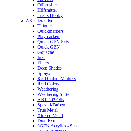
Oilbrusher
Hilfsmittel
Titans Hobby
AK Interactive
Thinner
Quickmarkers
Playmarkers
Quick GEN Sets
Quick GEN
Gouache
Inks
Filters
Deep Shades
Sprays
Real Colors Markers
Real Colors
Weathering
Weathering Stifte
ABT 502 Oils
Spezial-Farben
True Metal
Xtreme Metal
Dual Exo
3GEN Acrylics - Sets