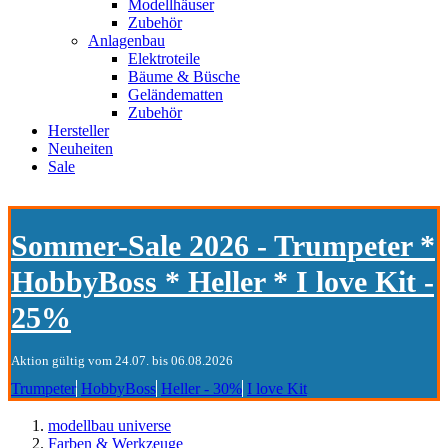
Modellhäuser
Zubehör
Anlagenbau
Elektroteile
Bäume & Büsche
Geländematten
Zubehör
Hersteller
Neuheiten
Sale
Sommer-Sale 2026 - Trumpeter *
HobbyBoss * Heller * I love Kit -
25%
Aktion gültig vom 24.07. bis 06.08.2026
Trumpeter
HobbyBoss
Heller - 30%
I love Kit
modellbau universe
Farben & Werkzeuge