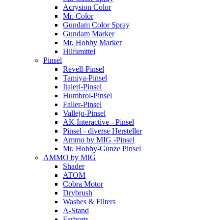
Acrysion Color
Mr. Color
Gundam Color Spray
Gundam Marker
Mr. Hobby Marker
Hilfsmittel
Pinsel
Revell-Pinsel
Tamiya-Pinsel
Italeri-Pinsel
Humbrol-Pinsel
Faller-Pinsel
Vallejo-Pinsel
AK Interactive - Pinsel
Pinsel - diverse Hersteller
Ammo by MIG -Pinsel
Mr. Hobby-Gunze Pinsel
AMMO by MIG
Shader
ATOM
Cobra Motor
Drybrush
Washes & Filters
A-Stand
Farbsets