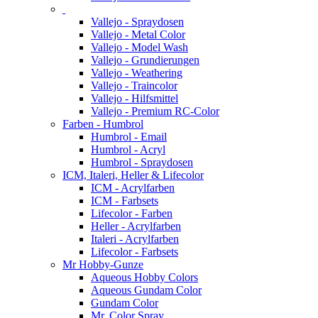
Vallejo - Spraydosen
Vallejo - Metal Color
Vallejo - Model Wash
Vallejo - Grundierungen
Vallejo - Weathering
Vallejo - Traincolor
Vallejo - Hilfsmittel
Vallejo - Premium RC-Color
Farben - Humbrol
Humbrol - Email
Humbrol - Acryl
Humbrol - Spraydosen
ICM, Italeri, Heller & Lifecolor
ICM - Acrylfarben
ICM - Farbsets
Lifecolor - Farben
Heller - Acrylfarben
Italeri - Acrylfarben
Lifecolor - Farbsets
Mr Hobby-Gunze
Aqueous Hobby Colors
Aqueous Gundam Color
Gundam Color
Mr. Color Spray