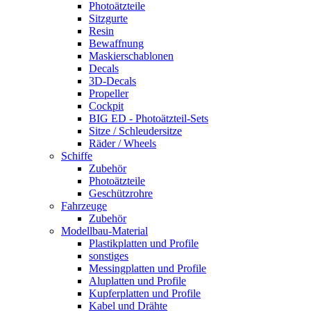
Photoätzteile
Sitzgurte
Resin
Bewaffnung
Maskierschablonen
Decals
3D-Decals
Propeller
Cockpit
BIG ED - Photoätzteil-Sets
Sitze / Schleudersitze
Räder / Wheels
Schiffe
Zubehör
Photoätzteile
Geschützrohre
Fahrzeuge
Zubehör
Modellbau-Material
Plastikplatten und Profile
sonstiges
Messingplatten und Profile
Aluplatten und Profile
Kupferplatten und Profile
Kabel und Drähte