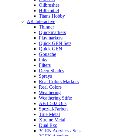
Oilbrusher
Hilfsmittel
Titans Hobby
AK Interactive
Thinner
Quickmarkers
Playmarkers
Quick GEN Sets
Quick GEN
Gouache
Inks
Filters
Deep Shades
Sprays
Real Colors Markers
Real Colors
Weathering
Weathering Stifte
ABT 502 Oils
Spezial-Farben
True Metal
Xtreme Metal
Dual Exo
3GEN Acrylics - Sets