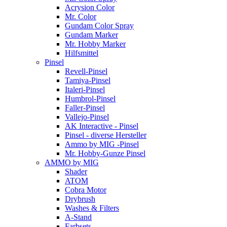
Acrysion Color
Mr. Color
Gundam Color Spray
Gundam Marker
Mr. Hobby Marker
Hilfsmittel
Pinsel
Revell-Pinsel
Tamiya-Pinsel
Italeri-Pinsel
Humbrol-Pinsel
Faller-Pinsel
Vallejo-Pinsel
AK Interactive - Pinsel
Pinsel - diverse Hersteller
Ammo by MIG -Pinsel
Mr. Hobby-Gunze Pinsel
AMMO by MIG
Shader
ATOM
Cobra Motor
Drybrush
Washes & Filters
A-Stand
Farbsets