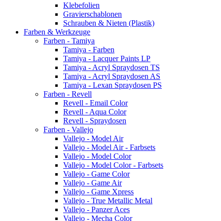
Klebefolien
Gravierschablonen
Schrauben & Nieten (Plastik)
Farben & Werkzeuge
Farben - Tamiya
Tamiya - Farben
Tamiya - Lacquer Paints LP
Tamiya - Acryl Spraydosen TS
Tamiya - Acryl Spraydosen AS
Tamiya - Lexan Spraydosen PS
Farben - Revell
Revell - Email Color
Revell - Aqua Color
Revell - Spraydosen
Farben - Vallejo
Vallejo - Model Air
Vallejo - Model Air - Farbsets
Vallejo - Model Color
Vallejo - Model Color - Farbsets
Vallejo - Game Color
Vallejo - Game Air
Vallejo - Game Xpress
Vallejo - True Metallic Metal
Vallejo - Panzer Aces
Vallejo - Mecha Color