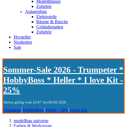
Modellhäuser
Zubehör
Anlagenbau
Elektroteile
Bäume & Büsche
Geländematten
Zubehör
Hersteller
Neuheiten
Sale
Sommer-Sale 2026 - Trumpeter *
HobbyBoss * Heller * I love Kit -
25%
Aktion gültig vom 24.07. bis 06.08.2026
Trumpeter
HobbyBoss
Heller - 30%
I love Kit
modellbau universe
Farben & Werkzeuge