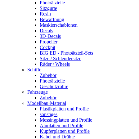
Photoätzteile
Sitzgurte
Resin
Bewaffnung
Maskierschablonen
Decals
3D-Decals
Propeller
Cockpit
BIG ED - Photoätzteil-Sets
Sitze / Schleudersitze
Räder / Wheels
Schiffe
Zubehör
Photoätzteile
Geschützrohre
Fahrzeuge
Zubehör
Modellbau-Material
Plastikplatten und Profile
sonstiges
Messingplatten und Profile
Aluplatten und Profile
Kupferplatten und Profile
Kabel und Drähte