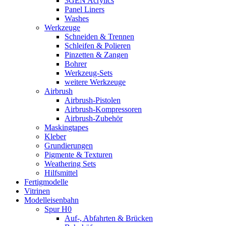
3GEN Acrylics
Panel Liners
Washes
Werkzeuge
Schneiden & Trennen
Schleifen & Polieren
Pinzetten & Zangen
Bohrer
Werkzeug-Sets
weitere Werkzeuge
Airbrush
Airbrush-Pistolen
Airbrush-Kompressoren
Airbrush-Zubehör
Maskingtapes
Kleber
Grundierungen
Pigmente & Texturen
Weathering Sets
Hilfsmittel
Fertigmodelle
Vitrinen
Modelleisenbahn
Spur H0
Auf-, Abfahrten & Brücken