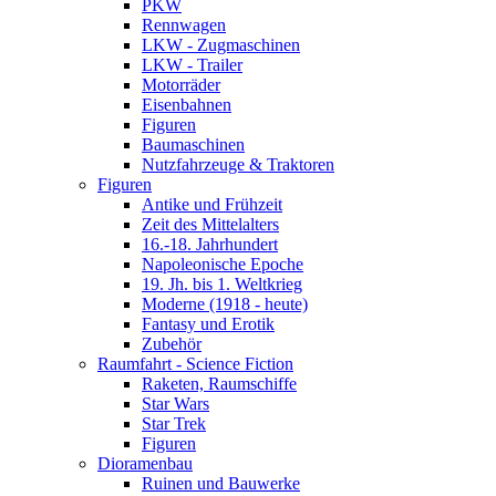
PKW
Rennwagen
LKW - Zugmaschinen
LKW - Trailer
Motorräder
Eisenbahnen
Figuren
Baumaschinen
Nutzfahrzeuge & Traktoren
Figuren
Antike und Frühzeit
Zeit des Mittelalters
16.-18. Jahrhundert
Napoleonische Epoche
19. Jh. bis 1. Weltkrieg
Moderne (1918 - heute)
Fantasy und Erotik
Zubehör
Raumfahrt - Science Fiction
Raketen, Raumschiffe
Star Wars
Star Trek
Figuren
Dioramenbau
Ruinen und Bauwerke