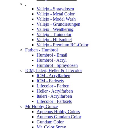
Vallejo - Spraydosen
Vallejo - Metal Color
Vallejo - Model Wash
Vallejo - Grundierungen
Vallejo - Weathering
Vallejo - Traincolor
Vallejo - Hilfsmittel
Vallejo - Premium RC-Color
Farben - Humbrol
Humbrol - Email
Humbrol - Acryl
Humbrol - Spraydosen
ICM, Italeri, Heller & Lifecolor
ICM - Acrylfarben
ICM - Farbsets
Lifecolor - Farben
Heller - Acrylfarben
Italeri - Acrylfarben
Lifecolor - Farbsets
Mr Hobby-Gunze
Aqueous Hobby Colors
Aqueous Gundam Color
Gundam Color
Mr. Color Spray