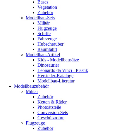
Bases
Vegetation
Zubehör
Modellbau-Sets
Militär
Flugzeuge
Schiffe
Fahrzeuge
Hubschrauber
Raumfahrt
Modellbau-Artikel
Kids - Modellbausätze
Dinosaurier
Leonardo da Vinci - Plastik
Hersteller-Kataloge
Modellbau-Literatur
Modellbauzubehör
Militär
Zubehör
Ketten & Räder
Photoätzteile
Conversion-Sets
Geschützrohre
Flugzeuge
Zubehör