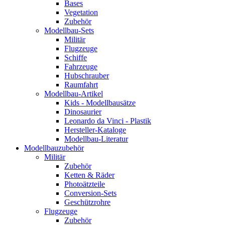
Bases
Vegetation
Zubehör
Modellbau-Sets
Militär
Flugzeuge
Schiffe
Fahrzeuge
Hubschrauber
Raumfahrt
Modellbau-Artikel
Kids - Modellbausätze
Dinosaurier
Leonardo da Vinci - Plastik
Hersteller-Kataloge
Modellbau-Literatur
Modellbauzubehör
Militär
Zubehör
Ketten & Räder
Photoätzteile
Conversion-Sets
Geschützrohre
Flugzeuge
Zubehör