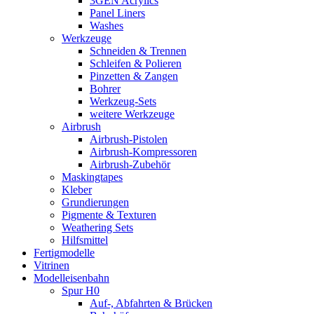
3GEN Acrylics
Panel Liners
Washes
Werkzeuge
Schneiden & Trennen
Schleifen & Polieren
Pinzetten & Zangen
Bohrer
Werkzeug-Sets
weitere Werkzeuge
Airbrush
Airbrush-Pistolen
Airbrush-Kompressoren
Airbrush-Zubehör
Maskingtapes
Kleber
Grundierungen
Pigmente & Texturen
Weathering Sets
Hilfsmittel
Fertigmodelle
Vitrinen
Modelleisenbahn
Spur H0
Auf-, Abfahrten & Brücken