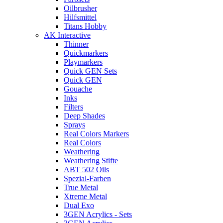
Oilbrusher
Hilfsmittel
Titans Hobby
AK Interactive
Thinner
Quickmarkers
Playmarkers
Quick GEN Sets
Quick GEN
Gouache
Inks
Filters
Deep Shades
Sprays
Real Colors Markers
Real Colors
Weathering
Weathering Stifte
ABT 502 Oils
Spezial-Farben
True Metal
Xtreme Metal
Dual Exo
3GEN Acrylics - Sets