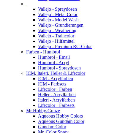
Vallejo - Spraydosen
Vallejo - Metal Color
Vallejo - Model Wash
Vallejo - Grundierungen
Vallejo - Weathering
Vallejo - Traincolor
Vallejo - Hilfsmittel
Vallejo - Premium RC-Color
Farben - Humbrol
Humbrol - Email
Humbrol - Acryl
Humbrol - Spraydosen
ICM, Italeri, Heller & Lifecolor
ICM - Acrylfarben
ICM - Farbsets
Lifecolor - Farben
Heller - Acrylfarben
Italeri - Acrylfarben
Lifecolor - Farbsets
Mr Hobby-Gunze
Aqueous Hobby Colors
Aqueous Gundam Color
Gundam Color
Mr. Color Spray