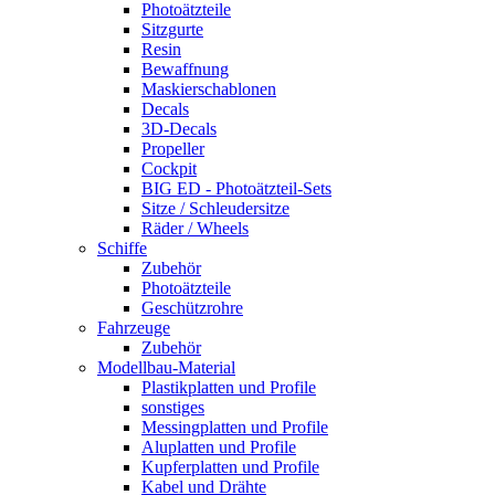
Photoätzteile
Sitzgurte
Resin
Bewaffnung
Maskierschablonen
Decals
3D-Decals
Propeller
Cockpit
BIG ED - Photoätzteil-Sets
Sitze / Schleudersitze
Räder / Wheels
Schiffe
Zubehör
Photoätzteile
Geschützrohre
Fahrzeuge
Zubehör
Modellbau-Material
Plastikplatten und Profile
sonstiges
Messingplatten und Profile
Aluplatten und Profile
Kupferplatten und Profile
Kabel und Drähte