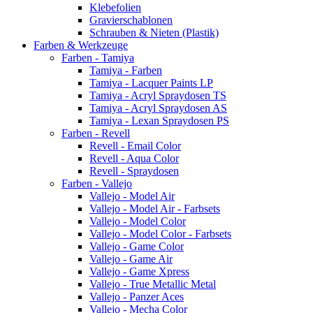
Klebefolien
Gravierschablonen
Schrauben & Nieten (Plastik)
Farben & Werkzeuge
Farben - Tamiya
Tamiya - Farben
Tamiya - Lacquer Paints LP
Tamiya - Acryl Spraydosen TS
Tamiya - Acryl Spraydosen AS
Tamiya - Lexan Spraydosen PS
Farben - Revell
Revell - Email Color
Revell - Aqua Color
Revell - Spraydosen
Farben - Vallejo
Vallejo - Model Air
Vallejo - Model Air - Farbsets
Vallejo - Model Color
Vallejo - Model Color - Farbsets
Vallejo - Game Color
Vallejo - Game Air
Vallejo - Game Xpress
Vallejo - True Metallic Metal
Vallejo - Panzer Aces
Vallejo - Mecha Color