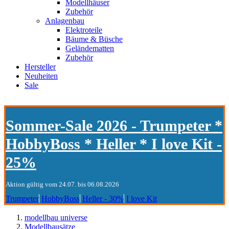
Modellhäuser
Zubehör
Anlagenbau
Elektroteile
Bäume & Büsche
Geländematten
Zubehör
Hersteller
Neuheiten
Sale
Sommer-Sale 2026 - Trumpeter *
HobbyBoss * Heller * I love Kit -
25%
Aktion gültig vom 24.07. bis 06.08.2026
Trumpeter
HobbyBoss
Heller - 30%
I love Kit
modellbau universe
Modellbausätze