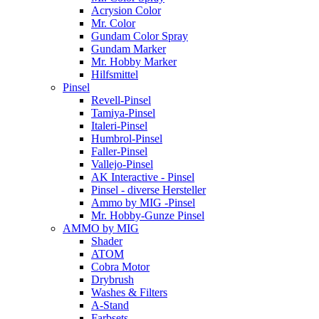
Acrysion Color
Mr. Color
Gundam Color Spray
Gundam Marker
Mr. Hobby Marker
Hilfsmittel
Pinsel
Revell-Pinsel
Tamiya-Pinsel
Italeri-Pinsel
Humbrol-Pinsel
Faller-Pinsel
Vallejo-Pinsel
AK Interactive - Pinsel
Pinsel - diverse Hersteller
Ammo by MIG -Pinsel
Mr. Hobby-Gunze Pinsel
AMMO by MIG
Shader
ATOM
Cobra Motor
Drybrush
Washes & Filters
A-Stand
Farbsets