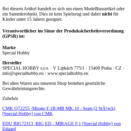
Bei diesem Artikel handelt es sich um einen Modellbauartikel oder
ein Sammlerobjekt. Dies ist kein Spielzeug und daher
nicht
für
Kinder unter 15 Jahren geeignet.
Verantwortlicher im Sinne der Produksicherheitsverordnung
(GPSR) ist:
Marke
Special Hobby
Hersteller
SPECIAL HOBBY s.r.o. · V Lipkách 775/1 · 15400 Praha · CZ ·
info@specialhobby.eu · www.specialhobby.eu
Bei allen Waren aus unserem Shop bestehen gesetzliche
Gewährleistungsrechte.
Zubehör
CMK Q72255 ·Mirage F.1B-MB MK.10 - Seats (2 StÃ¼ck)
[Special Hobby] von CMK
EDU BIG72113 ·BIG ED - MIRAGE F.1 [Special Hobby] von
Eduard