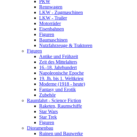
PKW
Rennwagen
LKW - Zugmaschinen
LKW - Trailer
Motorräder
Eisenbahnen
Figuren
Baumaschinen
Nutzfahrzeuge & Traktoren
Figuren
Antike und Frühzeit
Zeit des Mittelalters
16.-18. Jahrhundert
Napoleonische Epoche
19. Jh. bis 1. Weltkrieg
Moderne (1918 - heute)
Fantasy und Erotik
Zubehör
Raumfahrt - Science Fiction
Raketen, Raumschiffe
Star Wars
Star Trek
Figuren
Dioramenbau
Ruinen und Bauwerke