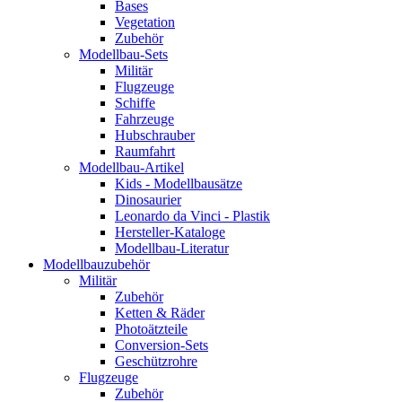
Bases
Vegetation
Zubehör
Modellbau-Sets
Militär
Flugzeuge
Schiffe
Fahrzeuge
Hubschrauber
Raumfahrt
Modellbau-Artikel
Kids - Modellbausätze
Dinosaurier
Leonardo da Vinci - Plastik
Hersteller-Kataloge
Modellbau-Literatur
Modellbauzubehör
Militär
Zubehör
Ketten & Räder
Photoätzteile
Conversion-Sets
Geschützrohre
Flugzeuge
Zubehör