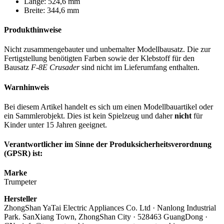
Länge: 524,6 mm
Breite: 344,6 mm
Produkthinweise
Nicht zusammengebauter und unbemalter Modellbausatz. Die zur
Fertigstellung benötigten Farben sowie der Klebstoff für den
Bausatz
F-8E Crusader
sind nicht im Lieferumfang enthalten.
Warnhinweis
Bei diesem Artikel handelt es sich um einen Modellbauartikel oder
ein Sammlerobjekt. Dies ist kein Spielzeug und daher
nicht
für
Kinder unter 15 Jahren geeignet.
Verantwortlicher im Sinne der Produksicherheitsverordnung
(GPSR) ist:
Marke
Trumpeter
Hersteller
ZhongShan YaTai Electric Appliances Co. Ltd · Nanlong Industrial
Park. SanXiang Town, ZhongShan City · 528463 GuangDong ·