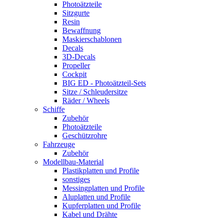
Photoätzteile
Sitzgurte
Resin
Bewaffnung
Maskierschablonen
Decals
3D-Decals
Propeller
Cockpit
BIG ED - Photoätzteil-Sets
Sitze / Schleudersitze
Räder / Wheels
Schiffe
Zubehör
Photoätzteile
Geschützrohre
Fahrzeuge
Zubehör
Modellbau-Material
Plastikplatten und Profile
sonstiges
Messingplatten und Profile
Aluplatten und Profile
Kupferplatten und Profile
Kabel und Drähte