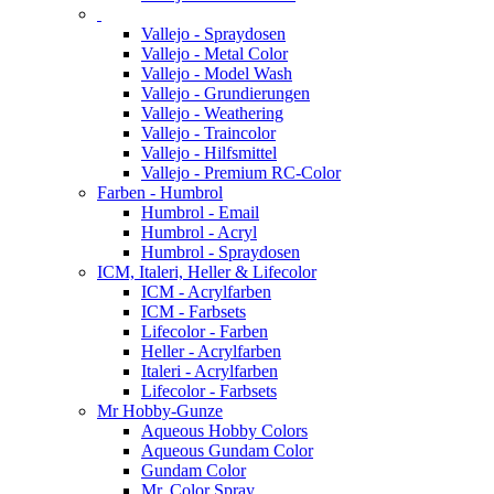
Vallejo - Spraydosen
Vallejo - Metal Color
Vallejo - Model Wash
Vallejo - Grundierungen
Vallejo - Weathering
Vallejo - Traincolor
Vallejo - Hilfsmittel
Vallejo - Premium RC-Color
Farben - Humbrol
Humbrol - Email
Humbrol - Acryl
Humbrol - Spraydosen
ICM, Italeri, Heller & Lifecolor
ICM - Acrylfarben
ICM - Farbsets
Lifecolor - Farben
Heller - Acrylfarben
Italeri - Acrylfarben
Lifecolor - Farbsets
Mr Hobby-Gunze
Aqueous Hobby Colors
Aqueous Gundam Color
Gundam Color
Mr. Color Spray