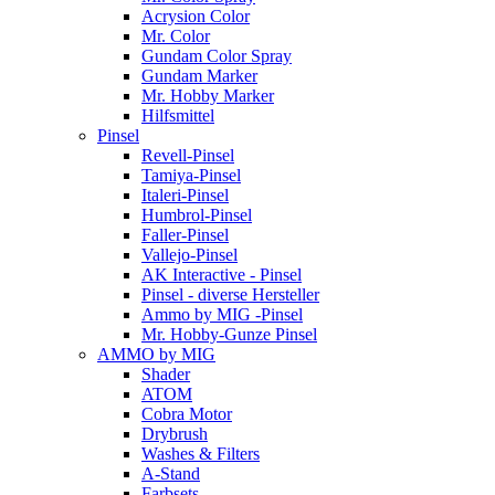
Acrysion Color
Mr. Color
Gundam Color Spray
Gundam Marker
Mr. Hobby Marker
Hilfsmittel
Pinsel
Revell-Pinsel
Tamiya-Pinsel
Italeri-Pinsel
Humbrol-Pinsel
Faller-Pinsel
Vallejo-Pinsel
AK Interactive - Pinsel
Pinsel - diverse Hersteller
Ammo by MIG -Pinsel
Mr. Hobby-Gunze Pinsel
AMMO by MIG
Shader
ATOM
Cobra Motor
Drybrush
Washes & Filters
A-Stand
Farbsets