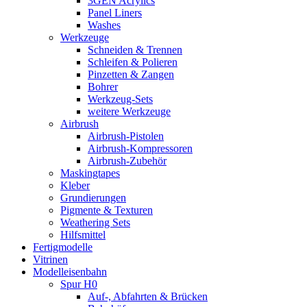
3GEN Acrylics
Panel Liners
Washes
Werkzeuge
Schneiden & Trennen
Schleifen & Polieren
Pinzetten & Zangen
Bohrer
Werkzeug-Sets
weitere Werkzeuge
Airbrush
Airbrush-Pistolen
Airbrush-Kompressoren
Airbrush-Zubehör
Maskingtapes
Kleber
Grundierungen
Pigmente & Texturen
Weathering Sets
Hilfsmittel
Fertigmodelle
Vitrinen
Modelleisenbahn
Spur H0
Auf-, Abfahrten & Brücken