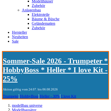
Modellhäuser
Zubehör
Anlagenbau
Elektroteile
Bäume & Büsche
Geländematten
Zubehör
Hersteller
Neuheiten
Sale
Sommer-Sale 2026 - Trumpeter *
HobbyBoss * Heller * I love Kit -
25%
Aktion gültig vom 24.07. bis 06.08.2026
Trumpeter
HobbyBoss
Heller - 30%
I love Kit
modellbau universe
Modellbausätze