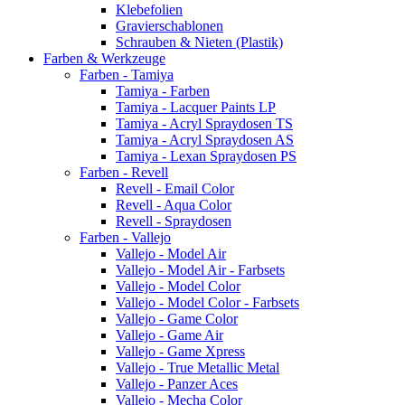
Klebefolien
Gravierschablonen
Schrauben & Nieten (Plastik)
Farben & Werkzeuge
Farben - Tamiya
Tamiya - Farben
Tamiya - Lacquer Paints LP
Tamiya - Acryl Spraydosen TS
Tamiya - Acryl Spraydosen AS
Tamiya - Lexan Spraydosen PS
Farben - Revell
Revell - Email Color
Revell - Aqua Color
Revell - Spraydosen
Farben - Vallejo
Vallejo - Model Air
Vallejo - Model Air - Farbsets
Vallejo - Model Color
Vallejo - Model Color - Farbsets
Vallejo - Game Color
Vallejo - Game Air
Vallejo - Game Xpress
Vallejo - True Metallic Metal
Vallejo - Panzer Aces
Vallejo - Mecha Color