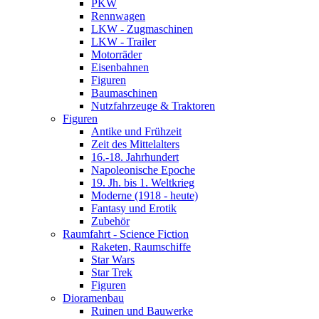
PKW
Rennwagen
LKW - Zugmaschinen
LKW - Trailer
Motorräder
Eisenbahnen
Figuren
Baumaschinen
Nutzfahrzeuge & Traktoren
Figuren
Antike und Frühzeit
Zeit des Mittelalters
16.-18. Jahrhundert
Napoleonische Epoche
19. Jh. bis 1. Weltkrieg
Moderne (1918 - heute)
Fantasy und Erotik
Zubehör
Raumfahrt - Science Fiction
Raketen, Raumschiffe
Star Wars
Star Trek
Figuren
Dioramenbau
Ruinen und Bauwerke