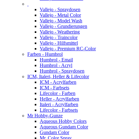
Vallejo - Spraydosen
Vallejo - Metal Color
Vallejo - Model Wash
Vallejo - Grundierungen
Vallejo - Weathering
Vallejo - Traincolor
Vallejo - Hilfsmittel
Vallejo - Premium RC-Color
Farben - Humbrol
Humbrol - Email
Humbrol - Acryl
Humbrol - Spraydosen
ICM, Italeri, Heller & Lifecolor
ICM - Acrylfarben
ICM - Farbsets
Lifecolor - Farben
Heller - Acrylfarben
Italeri - Acrylfarben
Lifecolor - Farbsets
Mr Hobby-Gunze
Aqueous Hobby Colors
Aqueous Gundam Color
Gundam Color
Mr. Color Spray