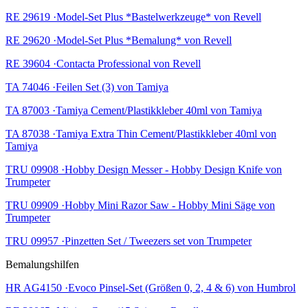
RE 29619 ·Model-Set Plus *Bastelwerkzeuge* von Revell
RE 29620 ·Model-Set Plus *Bemalung* von Revell
RE 39604 ·Contacta Professional von Revell
TA 74046 ·Feilen Set (3) von Tamiya
TA 87003 ·Tamiya Cement/Plastikkleber 40ml von Tamiya
TA 87038 ·Tamiya Extra Thin Cement/Plastikkleber 40ml von
Tamiya
TRU 09908 ·Hobby Design Messer - Hobby Design Knife von
Trumpeter
TRU 09909 ·Hobby Mini Razor Saw - Hobby Mini Säge von
Trumpeter
TRU 09957 ·Pinzetten Set / Tweezers set von Trumpeter
Bemalungshilfen
HR AG4150 ·Evoco Pinsel-Set (Größen 0, 2, 4 & 6) von Humbrol