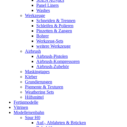
3GEN Acrylics
Panel Liners
Washes
Werkzeuge
Schneiden & Trennen
Schleifen & Polieren
Pinzetten & Zangen
Bohrer
Werkzeug-Sets
weitere Werkzeuge
Airbrush
Airbrush-Pistolen
Airbrush-Kompressoren
Airbrush-Zubehör
Maskingtapes
Kleber
Grundierungen
Pigmente & Texturen
Weathering Sets
Hilfsmittel
Fertigmodelle
Vitrinen
Modelleisenbahn
Spur H0
Auf-, Abfahrten & Brücken