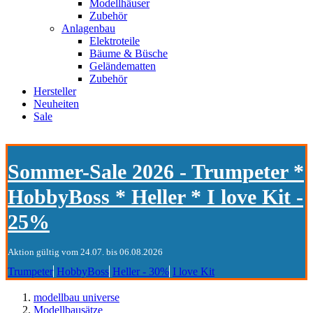
Modellhäuser
Zubehör
Anlagenbau
Elektroteile
Bäume & Büsche
Geländematten
Zubehör
Hersteller
Neuheiten
Sale
Sommer-Sale 2026 - Trumpeter *
HobbyBoss * Heller * I love Kit -
25%
Aktion gültig vom 24.07. bis 06.08.2026
Trumpeter
HobbyBoss
Heller - 30%
I love Kit
modellbau universe
Modellbausätze