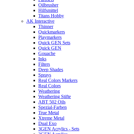
Oilbrusher
Hilfsmittel
Titans Hobby
AK Interactive
Thinner
Quickmarkers
Playmarkers
Quick GEN Sets
Quick GEN
Gouache
Inks
Filters
Deep Shades
Sprays
Real Colors Markers
Real Colors
Weathering
Weathering Stifte
ABT 502 Oils
Spezial-Farben
True Metal
Xtreme Metal
Dual Exo
3GEN Acrylics - Sets