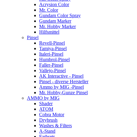
Acrysion Color
Mr. Color
Gundam Color Spray
Gundam Marker
Mr. Hobby Marker
Hilfsmittel
Pinsel
Revell-Pinsel
Tamiya-Pinsel
Italeri-Pinsel
Humbrol-Pinsel
Faller-Pinsel
Vallejo-Pinsel
AK Interactive - Pinsel
Pinsel - diverse Hersteller
Ammo by MIG -Pinsel
Mr. Hobby-Gunze Pinsel
AMMO by MIG
Shader
ATOM
Cobra Motor
Drybrush
Washes & Filters
A-Stand
Farbsets