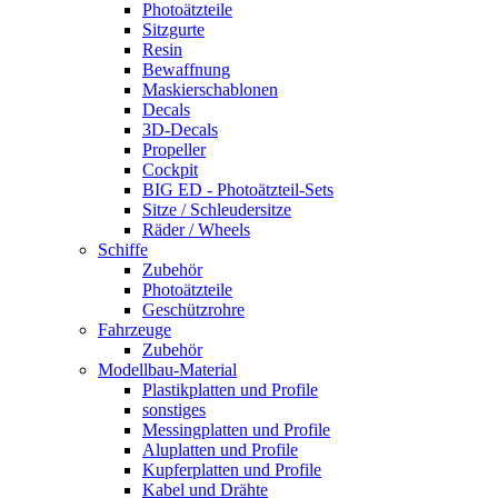
Photoätzteile
Sitzgurte
Resin
Bewaffnung
Maskierschablonen
Decals
3D-Decals
Propeller
Cockpit
BIG ED - Photoätzteil-Sets
Sitze / Schleudersitze
Räder / Wheels
Schiffe
Zubehör
Photoätzteile
Geschützrohre
Fahrzeuge
Zubehör
Modellbau-Material
Plastikplatten und Profile
sonstiges
Messingplatten und Profile
Aluplatten und Profile
Kupferplatten und Profile
Kabel und Drähte