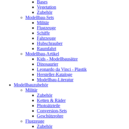
Bases
Vegetation
Zubehör
Modellbau-Sets
Militär
Flugzeuge
Schiffe
Fahrzeuge
Hubschrauber
Raumfahrt
Modellbau-Artikel
Kids - Modellbausätze
Dinosaurier
Leonardo da Vinci - Plastik
Hersteller-Kataloge
Modellbau-Literatur
Modellbauzubehör
Militär
Zubehör
Ketten & Räder
Photoätzteile
Conversion-Sets
Geschützrohre
Flugzeuge
Zubehör