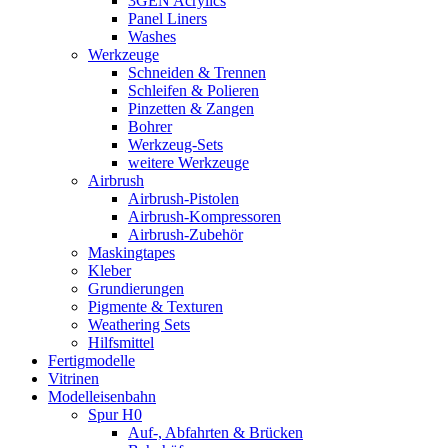
3GEN Acrylics
Panel Liners
Washes
Werkzeuge
Schneiden & Trennen
Schleifen & Polieren
Pinzetten & Zangen
Bohrer
Werkzeug-Sets
weitere Werkzeuge
Airbrush
Airbrush-Pistolen
Airbrush-Kompressoren
Airbrush-Zubehör
Maskingtapes
Kleber
Grundierungen
Pigmente & Texturen
Weathering Sets
Hilfsmittel
Fertigmodelle
Vitrinen
Modelleisenbahn
Spur H0
Auf-, Abfahrten & Brücken