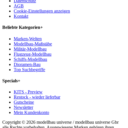
Datenschutz
AGB
Cookie-Einstellungen anzeigen
Kontakt
Beliebte Kategorien
+
Marken-Welten
Modellbau-Maßstäbe
Militär-Modellbau
Flugzeug-Modellbau
Schiffs-Modellbau
Dioramen-Bau
Top Suchbegriffe
Specials
+
KITS - Preview
Restock - wieder lieferbar
Gutscheine
Newsletter
Mein Kundenkonto
Copyright © 2026 modellbau universe / modellbau universe Gbr
alle Rechte vorbehalten. Ausgewiesene Marken gehören ihren