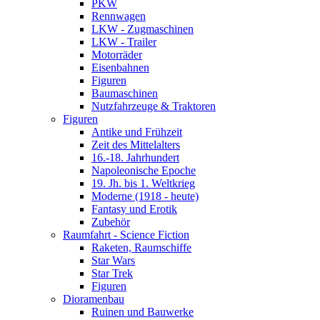
PKW
Rennwagen
LKW - Zugmaschinen
LKW - Trailer
Motorräder
Eisenbahnen
Figuren
Baumaschinen
Nutzfahrzeuge & Traktoren
Figuren
Antike und Frühzeit
Zeit des Mittelalters
16.-18. Jahrhundert
Napoleonische Epoche
19. Jh. bis 1. Weltkrieg
Moderne (1918 - heute)
Fantasy und Erotik
Zubehör
Raumfahrt - Science Fiction
Raketen, Raumschiffe
Star Wars
Star Trek
Figuren
Dioramenbau
Ruinen und Bauwerke