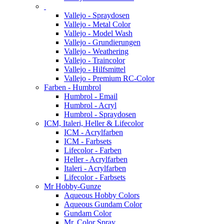
Vallejo - Spraydosen
Vallejo - Metal Color
Vallejo - Model Wash
Vallejo - Grundierungen
Vallejo - Weathering
Vallejo - Traincolor
Vallejo - Hilfsmittel
Vallejo - Premium RC-Color
Farben - Humbrol
Humbrol - Email
Humbrol - Acryl
Humbrol - Spraydosen
ICM, Italeri, Heller & Lifecolor
ICM - Acrylfarben
ICM - Farbsets
Lifecolor - Farben
Heller - Acrylfarben
Italeri - Acrylfarben
Lifecolor - Farbsets
Mr Hobby-Gunze
Aqueous Hobby Colors
Aqueous Gundam Color
Gundam Color
Mr. Color Spray