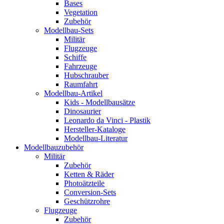
Bases
Vegetation
Zubehör
Modellbau-Sets
Militär
Flugzeuge
Schiffe
Fahrzeuge
Hubschrauber
Raumfahrt
Modellbau-Artikel
Kids - Modellbausätze
Dinosaurier
Leonardo da Vinci - Plastik
Hersteller-Kataloge
Modellbau-Literatur
Modellbauzubehör
Militär
Zubehör
Ketten & Räder
Photoätzteile
Conversion-Sets
Geschützrohre
Flugzeuge
Zubehör