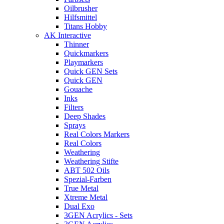
Oilbrusher
Hilfsmittel
Titans Hobby
AK Interactive
Thinner
Quickmarkers
Playmarkers
Quick GEN Sets
Quick GEN
Gouache
Inks
Filters
Deep Shades
Sprays
Real Colors Markers
Real Colors
Weathering
Weathering Stifte
ABT 502 Oils
Spezial-Farben
True Metal
Xtreme Metal
Dual Exo
3GEN Acrylics - Sets