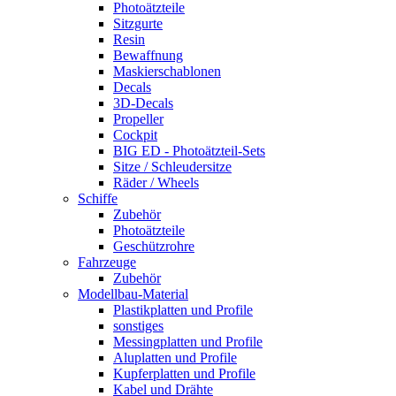
Photoätzteile
Sitzgurte
Resin
Bewaffnung
Maskierschablonen
Decals
3D-Decals
Propeller
Cockpit
BIG ED - Photoätzteil-Sets
Sitze / Schleudersitze
Räder / Wheels
Schiffe
Zubehör
Photoätzteile
Geschützrohre
Fahrzeuge
Zubehör
Modellbau-Material
Plastikplatten und Profile
sonstiges
Messingplatten und Profile
Aluplatten und Profile
Kupferplatten und Profile
Kabel und Drähte