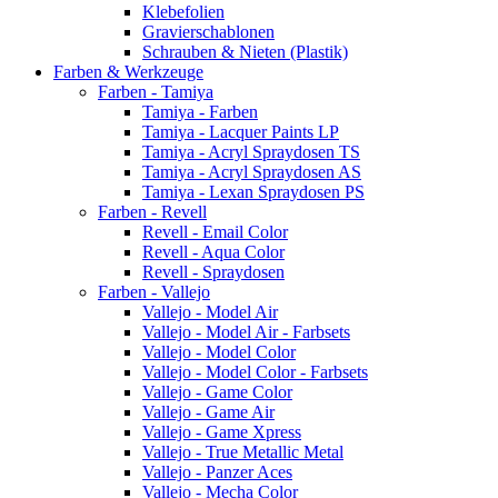
Klebefolien
Gravierschablonen
Schrauben & Nieten (Plastik)
Farben & Werkzeuge
Farben - Tamiya
Tamiya - Farben
Tamiya - Lacquer Paints LP
Tamiya - Acryl Spraydosen TS
Tamiya - Acryl Spraydosen AS
Tamiya - Lexan Spraydosen PS
Farben - Revell
Revell - Email Color
Revell - Aqua Color
Revell - Spraydosen
Farben - Vallejo
Vallejo - Model Air
Vallejo - Model Air - Farbsets
Vallejo - Model Color
Vallejo - Model Color - Farbsets
Vallejo - Game Color
Vallejo - Game Air
Vallejo - Game Xpress
Vallejo - True Metallic Metal
Vallejo - Panzer Aces
Vallejo - Mecha Color