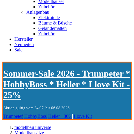
Modellhäuser
Zubehör
Anlagenbau
Elektroteile
Bäume & Büsche
Geländematten
Zubehör
Hersteller
Neuheiten
Sale
Sommer-Sale 2026 - Trumpeter *
HobbyBoss * Heller * I love Kit -
25%
Aktion gültig vom 24.07. bis 06.08.2026
Trumpeter
HobbyBoss
Heller - 30%
I love Kit
modellbau universe
Modellbausätze