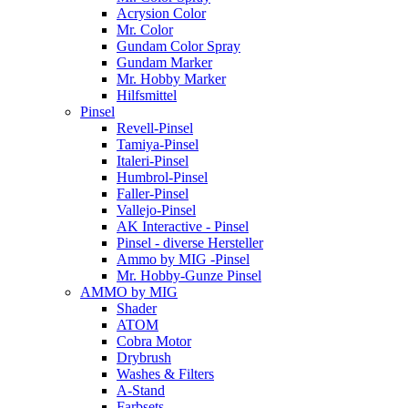
Acrysion Color
Mr. Color
Gundam Color Spray
Gundam Marker
Mr. Hobby Marker
Hilfsmittel
Pinsel
Revell-Pinsel
Tamiya-Pinsel
Italeri-Pinsel
Humbrol-Pinsel
Faller-Pinsel
Vallejo-Pinsel
AK Interactive - Pinsel
Pinsel - diverse Hersteller
Ammo by MIG -Pinsel
Mr. Hobby-Gunze Pinsel
AMMO by MIG
Shader
ATOM
Cobra Motor
Drybrush
Washes & Filters
A-Stand
Farbsets