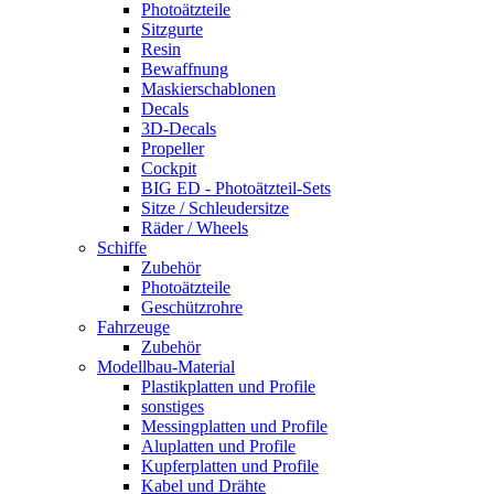
Photoätzteile
Sitzgurte
Resin
Bewaffnung
Maskierschablonen
Decals
3D-Decals
Propeller
Cockpit
BIG ED - Photoätzteil-Sets
Sitze / Schleudersitze
Räder / Wheels
Schiffe
Zubehör
Photoätzteile
Geschützrohre
Fahrzeuge
Zubehör
Modellbau-Material
Plastikplatten und Profile
sonstiges
Messingplatten und Profile
Aluplatten und Profile
Kupferplatten und Profile
Kabel und Drähte