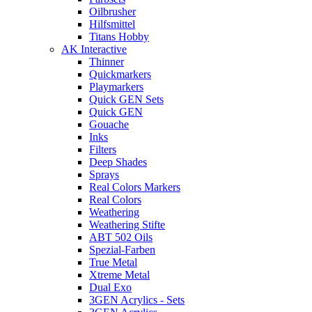
Oilbrusher
Hilfsmittel
Titans Hobby
AK Interactive
Thinner
Quickmarkers
Playmarkers
Quick GEN Sets
Quick GEN
Gouache
Inks
Filters
Deep Shades
Sprays
Real Colors Markers
Real Colors
Weathering
Weathering Stifte
ABT 502 Oils
Spezial-Farben
True Metal
Xtreme Metal
Dual Exo
3GEN Acrylics - Sets