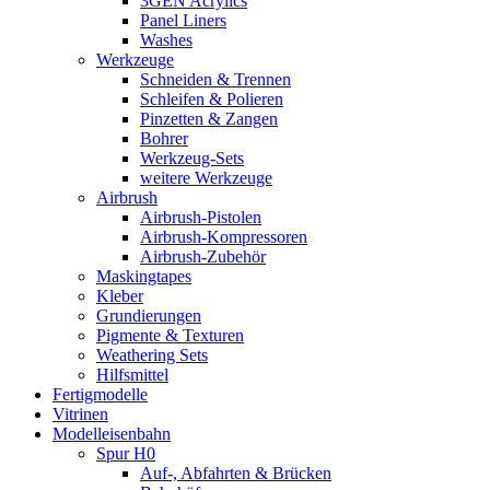
3GEN Acrylics
Panel Liners
Washes
Werkzeuge
Schneiden & Trennen
Schleifen & Polieren
Pinzetten & Zangen
Bohrer
Werkzeug-Sets
weitere Werkzeuge
Airbrush
Airbrush-Pistolen
Airbrush-Kompressoren
Airbrush-Zubehör
Maskingtapes
Kleber
Grundierungen
Pigmente & Texturen
Weathering Sets
Hilfsmittel
Fertigmodelle
Vitrinen
Modelleisenbahn
Spur H0
Auf-, Abfahrten & Brücken