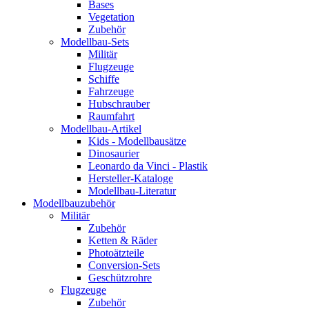
Bases
Vegetation
Zubehör
Modellbau-Sets
Militär
Flugzeuge
Schiffe
Fahrzeuge
Hubschrauber
Raumfahrt
Modellbau-Artikel
Kids - Modellbausätze
Dinosaurier
Leonardo da Vinci - Plastik
Hersteller-Kataloge
Modellbau-Literatur
Modellbauzubehör
Militär
Zubehör
Ketten & Räder
Photoätzteile
Conversion-Sets
Geschützrohre
Flugzeuge
Zubehör