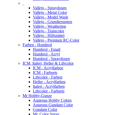
Vallejo - Spraydosen
Vallejo - Metal Color
Vallejo - Model Wash
Vallejo - Grundierungen
Vallejo - Weathering
Vallejo - Traincolor
Vallejo - Hilfsmittel
Vallejo - Premium RC-Color
Farben - Humbrol
Humbrol - Email
Humbrol - Acryl
Humbrol - Spraydosen
ICM, Italeri, Heller & Lifecolor
ICM - Acrylfarben
ICM - Farbsets
Lifecolor - Farben
Heller - Acrylfarben
Italeri - Acrylfarben
Lifecolor - Farbsets
Mr Hobby-Gunze
Aqueous Hobby Colors
Aqueous Gundam Color
Gundam Color
Mr. Color Spray