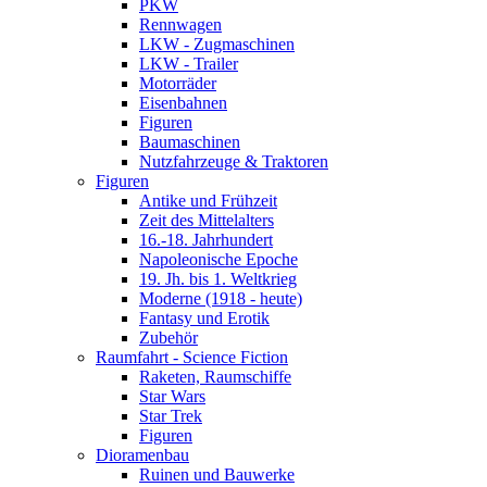
PKW
Rennwagen
LKW - Zugmaschinen
LKW - Trailer
Motorräder
Eisenbahnen
Figuren
Baumaschinen
Nutzfahrzeuge & Traktoren
Figuren
Antike und Frühzeit
Zeit des Mittelalters
16.-18. Jahrhundert
Napoleonische Epoche
19. Jh. bis 1. Weltkrieg
Moderne (1918 - heute)
Fantasy und Erotik
Zubehör
Raumfahrt - Science Fiction
Raketen, Raumschiffe
Star Wars
Star Trek
Figuren
Dioramenbau
Ruinen und Bauwerke