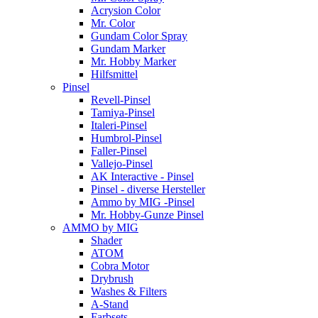
Acrysion Color
Mr. Color
Gundam Color Spray
Gundam Marker
Mr. Hobby Marker
Hilfsmittel
Pinsel
Revell-Pinsel
Tamiya-Pinsel
Italeri-Pinsel
Humbrol-Pinsel
Faller-Pinsel
Vallejo-Pinsel
AK Interactive - Pinsel
Pinsel - diverse Hersteller
Ammo by MIG -Pinsel
Mr. Hobby-Gunze Pinsel
AMMO by MIG
Shader
ATOM
Cobra Motor
Drybrush
Washes & Filters
A-Stand
Farbsets