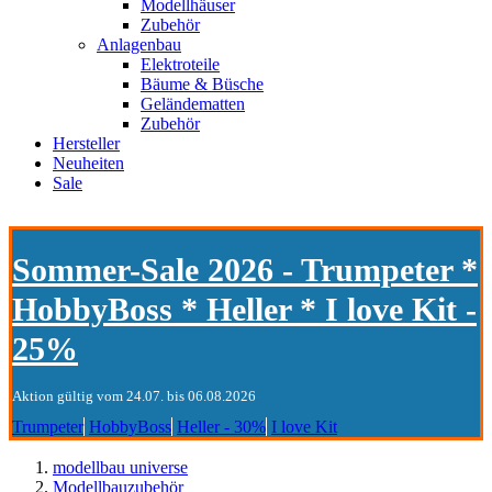
Modellhäuser
Zubehör
Anlagenbau
Elektroteile
Bäume & Büsche
Geländematten
Zubehör
Hersteller
Neuheiten
Sale
Sommer-Sale 2026 - Trumpeter *
HobbyBoss * Heller * I love Kit -
25%
Aktion gültig vom 24.07. bis 06.08.2026
Trumpeter
HobbyBoss
Heller - 30%
I love Kit
modellbau universe
Modellbauzubehör