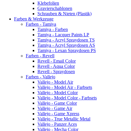
Klebefolien
Gravierschablonen
Schrauben & Nieten (Plastik)
Farben & Werkzeuge
Farben - Tamiya
Tamiya - Farben
Tamiya - Lacquer Paints LP
Tamiya - Acryl Spraydosen TS
Tamiya - Acryl Spraydosen AS
Tamiya - Lexan Spraydosen PS
Farben - Revell
Revell - Email Color
Revell - Aqua Color
Revell - Spraydosen
Farben - Vallejo
Vallejo - Model Air
Vallejo - Model Air - Farbsets
Vallejo - Model Color
Vallejo - Model Color - Farbsets
Vallejo - Game Color
Vallejo - Game Air
Vallejo - Game Xpress
Vallejo - True Metallic Metal
Vallejo - Panzer Aces
Vallejo - Mecha Color