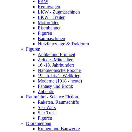
PKW
Rennwagen
LKW - Zugmaschinen
LKW - Trailer
Motorräder
Eisenbahnen
Figuren
Baumaschinen
Nutzfahrzeuge & Traktoren
Figuren
Antike und Frühzeit
Zeit des Mittelalters
16.-18. Jahrhundert
Napoleonische Epoche
19. Jh. bis 1. Weltkrieg
Moderne (1918 - heute)
Fantasy und Erotik
Zubehör
Raumfahrt - Science Fiction
Raketen, Raumschiffe
Star Wars
Star Trek
Figuren
Dioramenbau
Ruinen und Bauwerke