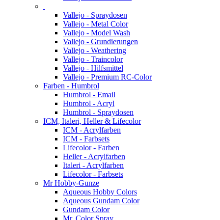
Vallejo - Spraydosen
Vallejo - Metal Color
Vallejo - Model Wash
Vallejo - Grundierungen
Vallejo - Weathering
Vallejo - Traincolor
Vallejo - Hilfsmittel
Vallejo - Premium RC-Color
Farben - Humbrol
Humbrol - Email
Humbrol - Acryl
Humbrol - Spraydosen
ICM, Italeri, Heller & Lifecolor
ICM - Acrylfarben
ICM - Farbsets
Lifecolor - Farben
Heller - Acrylfarben
Italeri - Acrylfarben
Lifecolor - Farbsets
Mr Hobby-Gunze
Aqueous Hobby Colors
Aqueous Gundam Color
Gundam Color
Mr. Color Spray