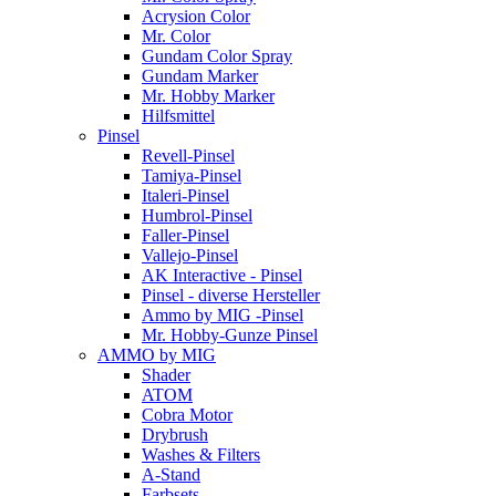
Acrysion Color
Mr. Color
Gundam Color Spray
Gundam Marker
Mr. Hobby Marker
Hilfsmittel
Pinsel
Revell-Pinsel
Tamiya-Pinsel
Italeri-Pinsel
Humbrol-Pinsel
Faller-Pinsel
Vallejo-Pinsel
AK Interactive - Pinsel
Pinsel - diverse Hersteller
Ammo by MIG -Pinsel
Mr. Hobby-Gunze Pinsel
AMMO by MIG
Shader
ATOM
Cobra Motor
Drybrush
Washes & Filters
A-Stand
Farbsets