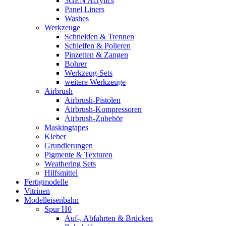
3GEN Acrylics
Panel Liners
Washes
Werkzeuge
Schneiden & Trennen
Schleifen & Polieren
Pinzetten & Zangen
Bohrer
Werkzeug-Sets
weitere Werkzeuge
Airbrush
Airbrush-Pistolen
Airbrush-Kompressoren
Airbrush-Zubehör
Maskingtapes
Kleber
Grundierungen
Pigmente & Texturen
Weathering Sets
Hilfsmittel
Fertigmodelle
Vitrinen
Modelleisenbahn
Spur H0
Auf-, Abfahrten & Brücken