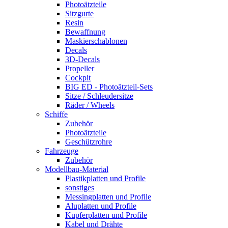
Photoätzteile
Sitzgurte
Resin
Bewaffnung
Maskierschablonen
Decals
3D-Decals
Propeller
Cockpit
BIG ED - Photoätzteil-Sets
Sitze / Schleudersitze
Räder / Wheels
Schiffe
Zubehör
Photoätzteile
Geschützrohre
Fahrzeuge
Zubehör
Modellbau-Material
Plastikplatten und Profile
sonstiges
Messingplatten und Profile
Aluplatten und Profile
Kupferplatten und Profile
Kabel und Drähte