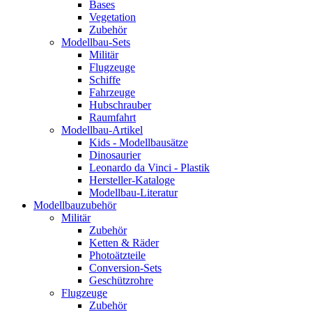
Bases
Vegetation
Zubehör
Modellbau-Sets
Militär
Flugzeuge
Schiffe
Fahrzeuge
Hubschrauber
Raumfahrt
Modellbau-Artikel
Kids - Modellbausätze
Dinosaurier
Leonardo da Vinci - Plastik
Hersteller-Kataloge
Modellbau-Literatur
Modellbauzubehör
Militär
Zubehör
Ketten & Räder
Photoätzteile
Conversion-Sets
Geschützrohre
Flugzeuge
Zubehör