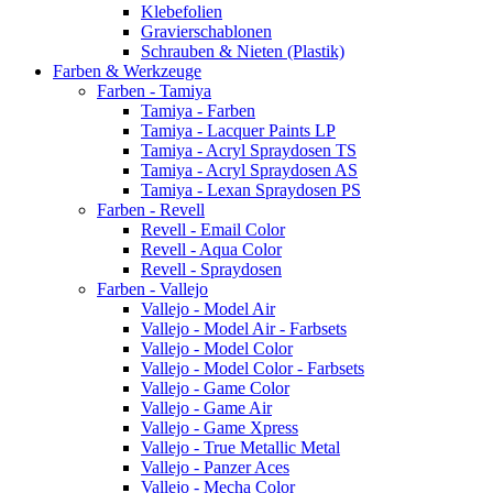
Klebefolien
Gravierschablonen
Schrauben & Nieten (Plastik)
Farben & Werkzeuge
Farben - Tamiya
Tamiya - Farben
Tamiya - Lacquer Paints LP
Tamiya - Acryl Spraydosen TS
Tamiya - Acryl Spraydosen AS
Tamiya - Lexan Spraydosen PS
Farben - Revell
Revell - Email Color
Revell - Aqua Color
Revell - Spraydosen
Farben - Vallejo
Vallejo - Model Air
Vallejo - Model Air - Farbsets
Vallejo - Model Color
Vallejo - Model Color - Farbsets
Vallejo - Game Color
Vallejo - Game Air
Vallejo - Game Xpress
Vallejo - True Metallic Metal
Vallejo - Panzer Aces
Vallejo - Mecha Color