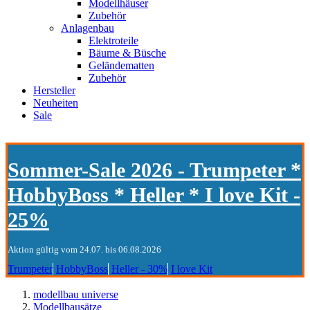
Modellhäuser
Zubehör
Anlagenbau
Elektroteile
Bäume & Büsche
Geländematten
Zubehör
Hersteller
Neuheiten
Sale
Sommer-Sale 2026 - Trumpeter *
HobbyBoss * Heller * I love Kit -
25%
Aktion gültig vom 24.07. bis 06.08.2026
Trumpeter
HobbyBoss
Heller - 30%
I love Kit
modellbau universe
Modellbausätze