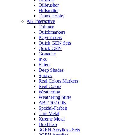
Oilbrusher
Hilfsmittel
Titans Hobby
AK Interactive
Thinner
Quickmarkers
Playmarkers
Quick GEN Sets
Quick GEN
Gouache
Inks
Filters
Deep Shades
Sprays
Real Colors Markers
Real Colors
Weathering
Weathering Stifte
ABT 502 Oils
Spezial-Farben
True Metal
Xtreme Metal
Dual Exo
3GEN Acrylics - Sets