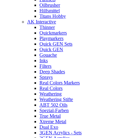
Oilbrusher
Hilfsmittel
Titans Hobby
AK Interactive
Thinner
Quickmarkers
Playmarkers
Quick GEN Sets
Quick GEN
Gouache
Inks
Filters
Deep Shades
Sprays
Real Colors Markers
Real Colors
Weathering
Weathering Stifte
ABT 502 Oils
Spezial-Farben
True Metal
Xtreme Metal
Dual Exo
3GEN Acrylics - Sets