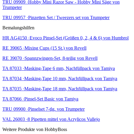
TRU 09909 ·Hobby Mini Razor Saw - Hobby Mini Säge von
Trumpeter
TRU 09957 ·Pinzetten Set / Tweezers set von Trumpeter
Bemalungshilfen
HR AG4150 ·Evoco Pinsel-Set (Größen 0, 2, 4 & 6) von Humbrol
RE 39065 ·Mixing Cups (15 St.) von Revell
RE 39070 ·Spannzwingen-Set, 8-teilig von Revell
TA 87033 ·Masking-Tape 6 mm, Nachfüllpack von Tamiya
TA 87034 ·Masking-Tape 10 mm, Nachfüllpack von Tamiya
TA 87035 ·Masking-Tape 18 mm, Nachfüllpack von Tamiya
TA 87066 ·Pinsel-Set Basic von Tamiya
TRU 09900 ·Pinselset 7-tlg. von Trumpeter
VAL 26003 ·8 Pipetten mittel von Acrylicos Vallejo
Weitere Produkte von HobbyBoss