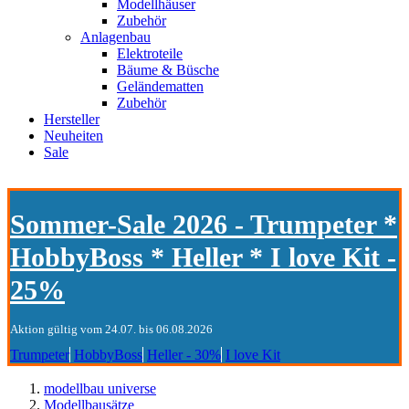
Modellhäuser
Zubehör
Anlagenbau
Elektroteile
Bäume & Büsche
Geländematten
Zubehör
Hersteller
Neuheiten
Sale
Sommer-Sale 2026 - Trumpeter *
HobbyBoss * Heller * I love Kit -
25%
Aktion gültig vom 24.07. bis 06.08.2026
Trumpeter
HobbyBoss
Heller - 30%
I love Kit
modellbau universe
Modellbausätze