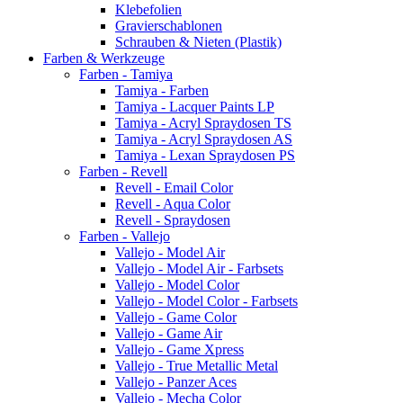
Klebefolien
Gravierschablonen
Schrauben & Nieten (Plastik)
Farben & Werkzeuge
Farben - Tamiya
Tamiya - Farben
Tamiya - Lacquer Paints LP
Tamiya - Acryl Spraydosen TS
Tamiya - Acryl Spraydosen AS
Tamiya - Lexan Spraydosen PS
Farben - Revell
Revell - Email Color
Revell - Aqua Color
Revell - Spraydosen
Farben - Vallejo
Vallejo - Model Air
Vallejo - Model Air - Farbsets
Vallejo - Model Color
Vallejo - Model Color - Farbsets
Vallejo - Game Color
Vallejo - Game Air
Vallejo - Game Xpress
Vallejo - True Metallic Metal
Vallejo - Panzer Aces
Vallejo - Mecha Color