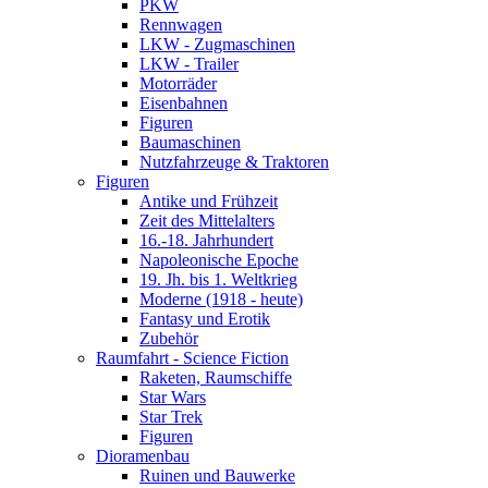
PKW
Rennwagen
LKW - Zugmaschinen
LKW - Trailer
Motorräder
Eisenbahnen
Figuren
Baumaschinen
Nutzfahrzeuge & Traktoren
Figuren
Antike und Frühzeit
Zeit des Mittelalters
16.-18. Jahrhundert
Napoleonische Epoche
19. Jh. bis 1. Weltkrieg
Moderne (1918 - heute)
Fantasy und Erotik
Zubehör
Raumfahrt - Science Fiction
Raketen, Raumschiffe
Star Wars
Star Trek
Figuren
Dioramenbau
Ruinen und Bauwerke