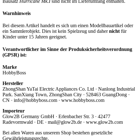
Bausatz
Hurricane Mk.I
sind nicht im Lieferumfang enthalten.
Warnhinweis
Bei diesem Artikel handelt es sich um einen Modellbauartikel oder
ein Sammlerobjekt. Dies ist kein Spielzeug und daher
nicht
für
Kinder unter 15 Jahren geeignet.
Verantwortlicher im Sinne der Produksicherheitsverordnung
(GPSR) ist:
Marke
HobbyBoss
Hersteller
ZhongShan YaTai Electric Appliances Co. Ltd · Nanlong Industrial
Park. SanXiang Town, ZhongShan City · 528463 GuangDong ·
CN · info@hobbyboss.com · www.hobbyboss.com
Importeur
Glow2B Germany GmbH · Erlenbacher Str. 3 · 42477
Radevormwald · DE · mail@glow2b.de · www.glow2b.com
Bei allen Waren aus unserem Shop bestehen gesetzliche
Gewährleistungsrechte.