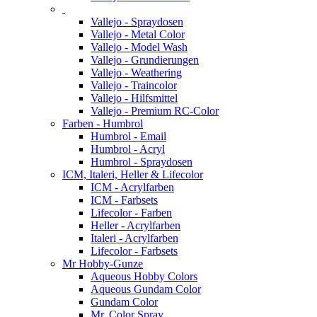
Vallejo - Spraydosen
Vallejo - Metal Color
Vallejo - Model Wash
Vallejo - Grundierungen
Vallejo - Weathering
Vallejo - Traincolor
Vallejo - Hilfsmittel
Vallejo - Premium RC-Color
Farben - Humbrol
Humbrol - Email
Humbrol - Acryl
Humbrol - Spraydosen
ICM, Italeri, Heller & Lifecolor
ICM - Acrylfarben
ICM - Farbsets
Lifecolor - Farben
Heller - Acrylfarben
Italeri - Acrylfarben
Lifecolor - Farbsets
Mr Hobby-Gunze
Aqueous Hobby Colors
Aqueous Gundam Color
Gundam Color
Mr. Color Spray