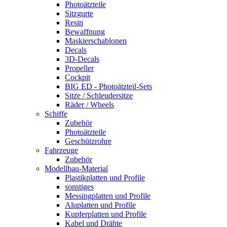
Photoätzteile
Sitzgurte
Resin
Bewaffnung
Maskierschablonen
Decals
3D-Decals
Propeller
Cockpit
BIG ED - Photoätzteil-Sets
Sitze / Schleudersitze
Räder / Wheels
Schiffe
Zubehör
Photoätzteile
Geschützrohre
Fahrzeuge
Zubehör
Modellbau-Material
Plastikplatten und Profile
sonstiges
Messingplatten und Profile
Aluplatten und Profile
Kupferplatten und Profile
Kabel und Drähte