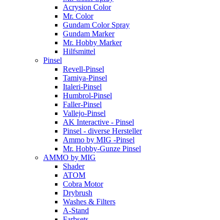
Acrysion Color
Mr. Color
Gundam Color Spray
Gundam Marker
Mr. Hobby Marker
Hilfsmittel
Pinsel
Revell-Pinsel
Tamiya-Pinsel
Italeri-Pinsel
Humbrol-Pinsel
Faller-Pinsel
Vallejo-Pinsel
AK Interactive - Pinsel
Pinsel - diverse Hersteller
Ammo by MIG -Pinsel
Mr. Hobby-Gunze Pinsel
AMMO by MIG
Shader
ATOM
Cobra Motor
Drybrush
Washes & Filters
A-Stand
Farbsets