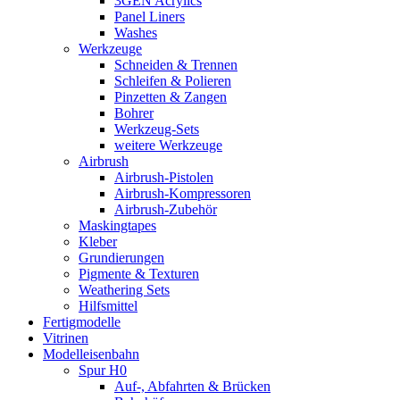
3GEN Acrylics
Panel Liners
Washes
Werkzeuge
Schneiden & Trennen
Schleifen & Polieren
Pinzetten & Zangen
Bohrer
Werkzeug-Sets
weitere Werkzeuge
Airbrush
Airbrush-Pistolen
Airbrush-Kompressoren
Airbrush-Zubehör
Maskingtapes
Kleber
Grundierungen
Pigmente & Texturen
Weathering Sets
Hilfsmittel
Fertigmodelle
Vitrinen
Modelleisenbahn
Spur H0
Auf-, Abfahrten & Brücken