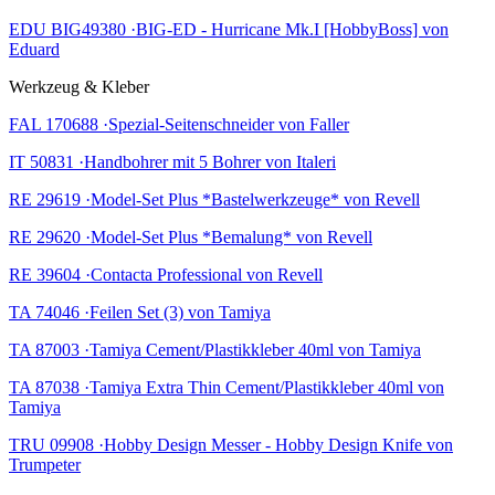
EDU BIG49380 ·BIG-ED - Hurricane Mk.I [HobbyBoss] von
Eduard
Werkzeug & Kleber
FAL 170688 ·Spezial-Seitenschneider von Faller
IT 50831 ·Handbohrer mit 5 Bohrer von Italeri
RE 29619 ·Model-Set Plus *Bastelwerkzeuge* von Revell
RE 29620 ·Model-Set Plus *Bemalung* von Revell
RE 39604 ·Contacta Professional von Revell
TA 74046 ·Feilen Set (3) von Tamiya
TA 87003 ·Tamiya Cement/Plastikkleber 40ml von Tamiya
TA 87038 ·Tamiya Extra Thin Cement/Plastikkleber 40ml von
Tamiya
TRU 09908 ·Hobby Design Messer - Hobby Design Knife von
Trumpeter