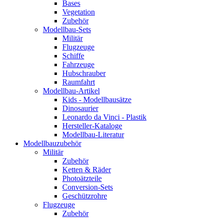
Bases
Vegetation
Zubehör
Modellbau-Sets
Militär
Flugzeuge
Schiffe
Fahrzeuge
Hubschrauber
Raumfahrt
Modellbau-Artikel
Kids - Modellbausätze
Dinosaurier
Leonardo da Vinci - Plastik
Hersteller-Kataloge
Modellbau-Literatur
Modellbauzubehör
Militär
Zubehör
Ketten & Räder
Photoätzteile
Conversion-Sets
Geschützrohre
Flugzeuge
Zubehör