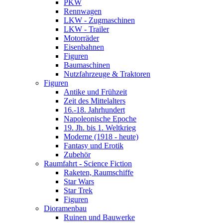
PKW
Rennwagen
LKW - Zugmaschinen
LKW - Trailer
Motorräder
Eisenbahnen
Figuren
Baumaschinen
Nutzfahrzeuge & Traktoren
Figuren
Antike und Frühzeit
Zeit des Mittelalters
16.-18. Jahrhundert
Napoleonische Epoche
19. Jh. bis 1. Weltkrieg
Moderne (1918 - heute)
Fantasy und Erotik
Zubehör
Raumfahrt - Science Fiction
Raketen, Raumschiffe
Star Wars
Star Trek
Figuren
Dioramenbau
Ruinen und Bauwerke