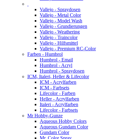
Vallejo - Spraydosen
Vallejo - Metal Color
Vallejo - Model Wash
Vallejo - Grundierungen
Vallejo - Weathering
Vallejo - Traincolor
Vallejo - Hilfsmittel
Vallejo - Premium RC-Color
Farben - Humbrol
Humbrol - Email
Humbrol - Acryl
Humbrol - Spraydosen
ICM, Italeri, Heller & Lifecolor
ICM - Acrylfarben
ICM - Farbsets
Lifecolor - Farben
Heller - Acrylfarben
Italeri - Acrylfarben
Lifecolor - Farbsets
Mr Hobby-Gunze
Aqueous Hobby Colors
Aqueous Gundam Color
Gundam Color
Mr. Color Spray