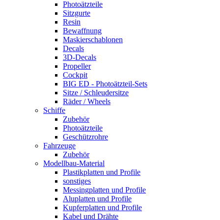
Photoätzteile
Sitzgurte
Resin
Bewaffnung
Maskierschablonen
Decals
3D-Decals
Propeller
Cockpit
BIG ED - Photoätzteil-Sets
Sitze / Schleudersitze
Räder / Wheels
Schiffe
Zubehör
Photoätzteile
Geschützrohre
Fahrzeuge
Zubehör
Modellbau-Material
Plastikplatten und Profile
sonstiges
Messingplatten und Profile
Aluplatten und Profile
Kupferplatten und Profile
Kabel und Drähte