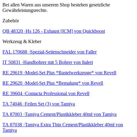
Bei allen Waren aus unserem Shop bestehen gesetzliche
Gewährleistungsrechte.
Zubehör
QB 48320 ·Hs 126 - Exhaust [ICM] von Quickboost
Werkzeug & Kleber
FAL 170688 ·Spezial-Seitenschneider von Faller
IT 50831 ·Handbohrer mit 5 Bohrer von Italeri
RE 29619 ·Model-Set Plus *Bastelwerkzeuge* von Revell
RE 29620 ·Model-Set Plus *Bemalung* von Revell
RE 39604 ·Contacta Professional von Revell
TA 74046 ·Feilen Set (3) von Tamiya
TA 87003 ·Tamiya Cement/Plastikkleber 40ml von Tamiya
TA 87038 ·Tamiya Extra Thin Cement/Plastikkleber 40ml von
Tamiya