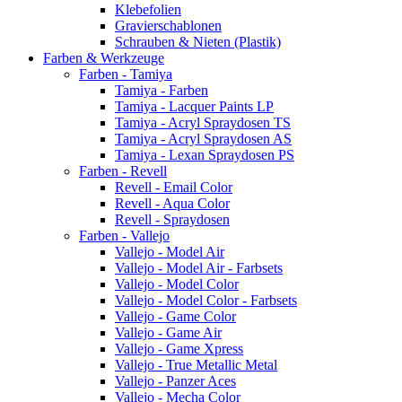
Klebefolien
Gravierschablonen
Schrauben & Nieten (Plastik)
Farben & Werkzeuge
Farben - Tamiya
Tamiya - Farben
Tamiya - Lacquer Paints LP
Tamiya - Acryl Spraydosen TS
Tamiya - Acryl Spraydosen AS
Tamiya - Lexan Spraydosen PS
Farben - Revell
Revell - Email Color
Revell - Aqua Color
Revell - Spraydosen
Farben - Vallejo
Vallejo - Model Air
Vallejo - Model Air - Farbsets
Vallejo - Model Color
Vallejo - Model Color - Farbsets
Vallejo - Game Color
Vallejo - Game Air
Vallejo - Game Xpress
Vallejo - True Metallic Metal
Vallejo - Panzer Aces
Vallejo - Mecha Color