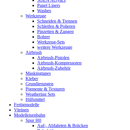
3GEN Acrylics
Panel Liners
Washes
Werkzeuge
Schneiden & Trennen
Schleifen & Polieren
Pinzetten & Zangen
Bohrer
Werkzeug-Sets
weitere Werkzeuge
Airbrush
Airbrush-Pistolen
Airbrush-Kompressoren
Airbrush-Zubehör
Maskingtapes
Kleber
Grundierungen
Pigmente & Texturen
Weathering Sets
Hilfsmittel
Fertigmodelle
Vitrinen
Modelleisenbahn
Spur H0
Auf-, Abfahrten & Brücken