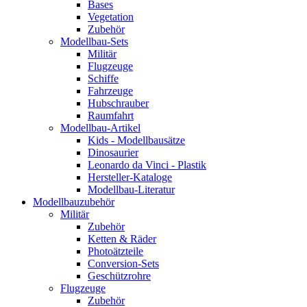
Bases
Vegetation
Zubehör
Modellbau-Sets
Militär
Flugzeuge
Schiffe
Fahrzeuge
Hubschrauber
Raumfahrt
Modellbau-Artikel
Kids - Modellbausätze
Dinosaurier
Leonardo da Vinci - Plastik
Hersteller-Kataloge
Modellbau-Literatur
Modellbauzubehör
Militär
Zubehör
Ketten & Räder
Photoätzteile
Conversion-Sets
Geschützrohre
Flugzeuge
Zubehör