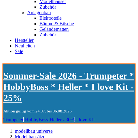
Modellhäuser
Zubehör
Anlagenbau
Elektroteile
Bäume & Büsche
Geländematten
Zubehör
Hersteller
Neuheiten
Sale
Sommer-Sale 2026 - Trumpeter *
HobbyBoss * Heller * I love Kit -
25%
Aktion gültig vom 24.07. bis 06.08.2026
Trumpeter
HobbyBoss
Heller - 30%
I love Kit
modellbau universe
Modellbausätze