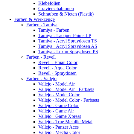
Klebefolien
Gravierschablonen
Schrauben & Nieten (Plastik)
Farben & Werkzeuge
Farben - Tamiya
Tamiya - Farben
Tamiya - Lacquer Paints LP
Tamiya - Acryl Spraydosen TS
Tamiya - Acryl Spraydosen AS
Tamiya - Lexan Spraydosen PS
Farben - Revell
Revell - Email Color
Revell - Aqua Color
Revell - Spraydosen
Farben - Vallejo
Vallejo - Model Air
Vallejo - Model Air - Farbsets
Vallejo - Model Color
Vallejo - Model Color - Farbsets
Vallejo - Game Color
Vallejo - Game Air
Vallejo - Game Xpress
Vallejo - True Metallic Metal
Vallejo - Panzer Aces
Vallejo - Mecha Color