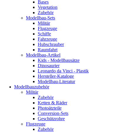
Bases
Vegetation
Zubehör
Modellbau-Sets
Militär
Flugzeuge
Schiffe
Fahrzeuge
Hubschrauber
Raumfahrt
Modellbau-Artikel
Kids - Modellbausätze
Dinosaurier
Leonardo da Vinci - Plastik
Hersteller-Kataloge
Modellbau-Literatur
Modellbauzubehör
Militär
Zubehör
Ketten & Räder
Photoätzteile
Conversion-Sets
Geschützrohre
Flugzeuge
Zubehör