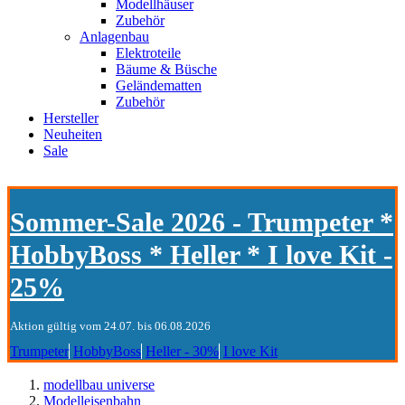
Modellhäuser
Zubehör
Anlagenbau
Elektroteile
Bäume & Büsche
Geländematten
Zubehör
Hersteller
Neuheiten
Sale
Sommer-Sale 2026 - Trumpeter *
HobbyBoss * Heller * I love Kit -
25%
Aktion gültig vom 24.07. bis 06.08.2026
Trumpeter
HobbyBoss
Heller - 30%
I love Kit
modellbau universe
Modelleisenbahn