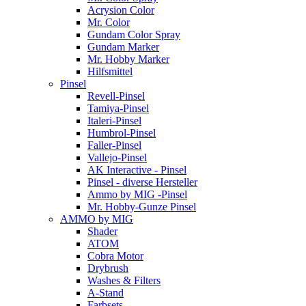
Acrysion Color
Mr. Color
Gundam Color Spray
Gundam Marker
Mr. Hobby Marker
Hilfsmittel
Pinsel
Revell-Pinsel
Tamiya-Pinsel
Italeri-Pinsel
Humbrol-Pinsel
Faller-Pinsel
Vallejo-Pinsel
AK Interactive - Pinsel
Pinsel - diverse Hersteller
Ammo by MIG -Pinsel
Mr. Hobby-Gunze Pinsel
AMMO by MIG
Shader
ATOM
Cobra Motor
Drybrush
Washes & Filters
A-Stand
Farbsets