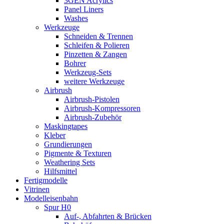
3GEN Acrylics
Panel Liners
Washes
Werkzeuge
Schneiden & Trennen
Schleifen & Polieren
Pinzetten & Zangen
Bohrer
Werkzeug-Sets
weitere Werkzeuge
Airbrush
Airbrush-Pistolen
Airbrush-Kompressoren
Airbrush-Zubehör
Maskingtapes
Kleber
Grundierungen
Pigmente & Texturen
Weathering Sets
Hilfsmittel
Fertigmodelle
Vitrinen
Modelleisenbahn
Spur H0
Auf-, Abfahrten & Brücken