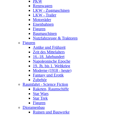
PKW
Rennwagen
LKW - Zugmaschinen
LKW - Trailer
Motorräder
Eisenbahnen
Figuren
Baumaschinen
Nutzfahrzeuge & Traktoren
Figuren
Antike und Frühzeit
Zeit des Mittelalters
16.-18. Jahrhundert
Napoleonische Epoche
19. Jh. bis 1. Weltkrieg
Moderne (1918 - heute)
Fantasy und Erotik
Zubehör
Raumfahrt - Science Fiction
Raketen, Raumschiffe
Star Wars
Star Trek
Figuren
Dioramenbau
Ruinen und Bauwerke