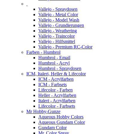
Vallejo - Spraydosen
Vallejo - Metal Color
Vallejo - Model Wash
Vallejo - Grundierungen
Vallejo - Weathering
Vallejo - Traincolor
Vallejo - Hilfsmittel
Vallejo - Premium RC-Color
Farben - Humbrol
Humbrol - Email
Humbrol - Acryl
Humbrol - Spraydosen
ICM, Italeri, Heller & Lifecolor
ICM - Acrylfarben
ICM - Farbsets
Lifecolor - Farben
Heller - Acrylfarben
Italeri - Acrylfarben
Lifecolor - Farbsets
Mr Hobby-Gunze
Aqueous Hobby Colors
Aqueous Gundam Color
Gundam Color
Mr. Color Spray