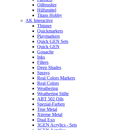
Oilbrusher
Hilfsmittel
Titans Hobby
AK Interactive
Thinner
Quickmarkers
Playmarkers
Quick GEN Sets
Quick GEN
Gouache
Inks
Filters
Deep Shades
Sprays
Real Colors Markers
Real Colors
Weathering
Weathering Stifte
ABT 502 Oils
Spezial-Farben
True Metal
Xtreme Metal
Dual Exo
3GEN Acrylics - Sets