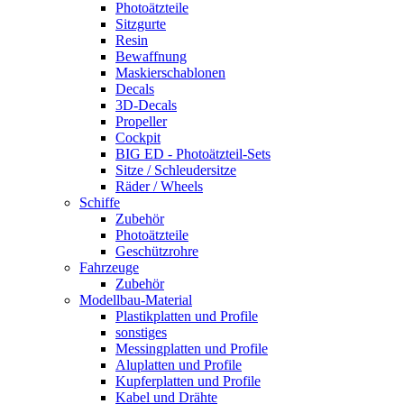
Photoätzteile
Sitzgurte
Resin
Bewaffnung
Maskierschablonen
Decals
3D-Decals
Propeller
Cockpit
BIG ED - Photoätzteil-Sets
Sitze / Schleudersitze
Räder / Wheels
Schiffe
Zubehör
Photoätzteile
Geschützrohre
Fahrzeuge
Zubehör
Modellbau-Material
Plastikplatten und Profile
sonstiges
Messingplatten und Profile
Aluplatten und Profile
Kupferplatten und Profile
Kabel und Drähte