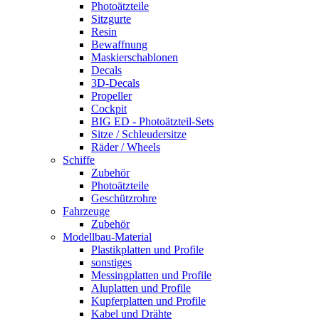
Photoätzteile
Sitzgurte
Resin
Bewaffnung
Maskierschablonen
Decals
3D-Decals
Propeller
Cockpit
BIG ED - Photoätzteil-Sets
Sitze / Schleudersitze
Räder / Wheels
Schiffe
Zubehör
Photoätzteile
Geschützrohre
Fahrzeuge
Zubehör
Modellbau-Material
Plastikplatten und Profile
sonstiges
Messingplatten und Profile
Aluplatten und Profile
Kupferplatten und Profile
Kabel und Drähte