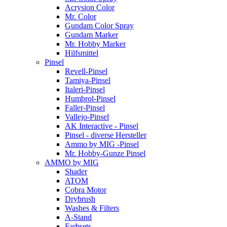
Acrysion Color
Mr. Color
Gundam Color Spray
Gundam Marker
Mr. Hobby Marker
Hilfsmittel
Pinsel
Revell-Pinsel
Tamiya-Pinsel
Italeri-Pinsel
Humbrol-Pinsel
Faller-Pinsel
Vallejo-Pinsel
AK Interactive - Pinsel
Pinsel - diverse Hersteller
Ammo by MIG -Pinsel
Mr. Hobby-Gunze Pinsel
AMMO by MIG
Shader
ATOM
Cobra Motor
Drybrush
Washes & Filters
A-Stand
Farbsets