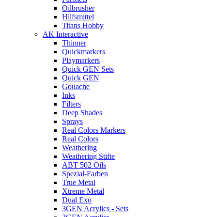
Oilbrusher
Hilfsmittel
Titans Hobby
AK Interactive
Thinner
Quickmarkers
Playmarkers
Quick GEN Sets
Quick GEN
Gouache
Inks
Filters
Deep Shades
Sprays
Real Colors Markers
Real Colors
Weathering
Weathering Stifte
ABT 502 Oils
Spezial-Farben
True Metal
Xtreme Metal
Dual Exo
3GEN Acrylics - Sets