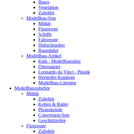
Bases
Vegetation
Zubehör
Modellbau-Sets
Militär
Flugzeuge
Schiffe
Fahrzeuge
Hubschrauber
Raumfahrt
Modellbau-Artikel
Kids - Modellbausätze
Dinosaurier
Leonardo da Vinci - Plastik
Hersteller-Kataloge
Modellbau-Literatur
Modellbauzubehör
Militär
Zubehör
Ketten & Räder
Photoätzteile
Conversion-Sets
Geschützrohre
Flugzeuge
Zubehör