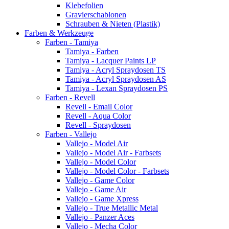
Klebefolien
Gravierschablonen
Schrauben & Nieten (Plastik)
Farben & Werkzeuge
Farben - Tamiya
Tamiya - Farben
Tamiya - Lacquer Paints LP
Tamiya - Acryl Spraydosen TS
Tamiya - Acryl Spraydosen AS
Tamiya - Lexan Spraydosen PS
Farben - Revell
Revell - Email Color
Revell - Aqua Color
Revell - Spraydosen
Farben - Vallejo
Vallejo - Model Air
Vallejo - Model Air - Farbsets
Vallejo - Model Color
Vallejo - Model Color - Farbsets
Vallejo - Game Color
Vallejo - Game Air
Vallejo - Game Xpress
Vallejo - True Metallic Metal
Vallejo - Panzer Aces
Vallejo - Mecha Color