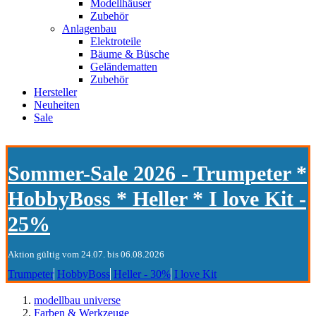
Modellhäuser
Zubehör
Anlagenbau
Elektroteile
Bäume & Büsche
Geländematten
Zubehör
Hersteller
Neuheiten
Sale
Sommer-Sale 2026 - Trumpeter *
HobbyBoss * Heller * I love Kit -
25%
Aktion gültig vom 24.07. bis 06.08.2026
Trumpeter
HobbyBoss
Heller - 30%
I love Kit
modellbau universe
Farben & Werkzeuge