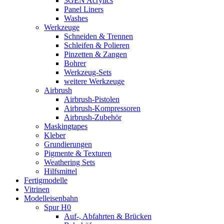
3GEN Acrylics
Panel Liners
Washes
Werkzeuge
Schneiden & Trennen
Schleifen & Polieren
Pinzetten & Zangen
Bohrer
Werkzeug-Sets
weitere Werkzeuge
Airbrush
Airbrush-Pistolen
Airbrush-Kompressoren
Airbrush-Zubehör
Maskingtapes
Kleber
Grundierungen
Pigmente & Texturen
Weathering Sets
Hilfsmittel
Fertigmodelle
Vitrinen
Modelleisenbahn
Spur H0
Auf-, Abfahrten & Brücken