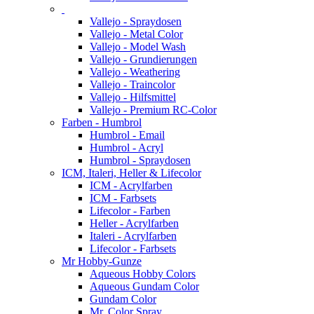
Vallejo - Spraydosen
Vallejo - Metal Color
Vallejo - Model Wash
Vallejo - Grundierungen
Vallejo - Weathering
Vallejo - Traincolor
Vallejo - Hilfsmittel
Vallejo - Premium RC-Color
Farben - Humbrol
Humbrol - Email
Humbrol - Acryl
Humbrol - Spraydosen
ICM, Italeri, Heller & Lifecolor
ICM - Acrylfarben
ICM - Farbsets
Lifecolor - Farben
Heller - Acrylfarben
Italeri - Acrylfarben
Lifecolor - Farbsets
Mr Hobby-Gunze
Aqueous Hobby Colors
Aqueous Gundam Color
Gundam Color
Mr. Color Spray