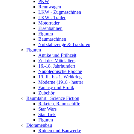
PKW
Rennwagen
LKW - Zugmaschinen
LKW - Trailer
Motorräder
Eisenbahnen
Figuren
Baumaschinen
Nutzfahrzeuge & Traktoren
Figuren
Antike und Frühzeit
Zeit des Mittelalters
16.-18. Jahrhundert
Napoleonische Epoche
19. Jh. bis 1. Weltkrieg
Moderne (1918 - heute)
Fantasy und Erotik
Zubehör
Raumfahrt - Science Fiction
Raketen, Raumschiffe
Star Wars
Star Trek
Figuren
Dioramenbau
Ruinen und Bauwerke