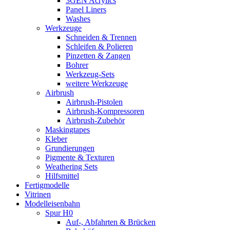
3GEN Acrylics
Panel Liners
Washes
Werkzeuge
Schneiden & Trennen
Schleifen & Polieren
Pinzetten & Zangen
Bohrer
Werkzeug-Sets
weitere Werkzeuge
Airbrush
Airbrush-Pistolen
Airbrush-Kompressoren
Airbrush-Zubehör
Maskingtapes
Kleber
Grundierungen
Pigmente & Texturen
Weathering Sets
Hilfsmittel
Fertigmodelle
Vitrinen
Modelleisenbahn
Spur H0
Auf-, Abfahrten & Brücken