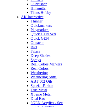
Oilbrusher
Hilfsmittel
Titans Hobby
AK Interactive
Thinner
Quickmarkers
Playmarkers
Quick GEN Sets
Quick GEN
Gouache
Inks
Filters
Deep Shades
Sprays
Real Colors Markers
Real Colors
Weathering
Weathering Stifte
ABT 502 Oils
Spezial-Farben
True Metal
Xtreme Metal
Dual Exo
3GEN Acrylics - Sets