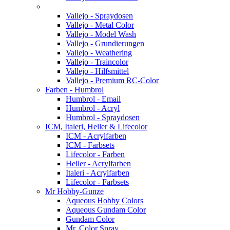
Vallejo - Spraydosen
Vallejo - Metal Color
Vallejo - Model Wash
Vallejo - Grundierungen
Vallejo - Weathering
Vallejo - Traincolor
Vallejo - Hilfsmittel
Vallejo - Premium RC-Color
Farben - Humbrol
Humbrol - Email
Humbrol - Acryl
Humbrol - Spraydosen
ICM, Italeri, Heller & Lifecolor
ICM - Acrylfarben
ICM - Farbsets
Lifecolor - Farben
Heller - Acrylfarben
Italeri - Acrylfarben
Lifecolor - Farbsets
Mr Hobby-Gunze
Aqueous Hobby Colors
Aqueous Gundam Color
Gundam Color
Mr. Color Spray