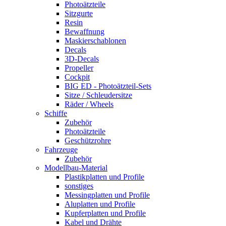
Photoätzteile
Sitzgurte
Resin
Bewaffnung
Maskierschablonen
Decals
3D-Decals
Propeller
Cockpit
BIG ED - Photoätzteil-Sets
Sitze / Schleudersitze
Räder / Wheels
Schiffe
Zubehör
Photoätzteile
Geschützrohre
Fahrzeuge
Zubehör
Modellbau-Material
Plastikplatten und Profile
sonstiges
Messingplatten und Profile
Aluplatten und Profile
Kupferplatten und Profile
Kabel und Drähte