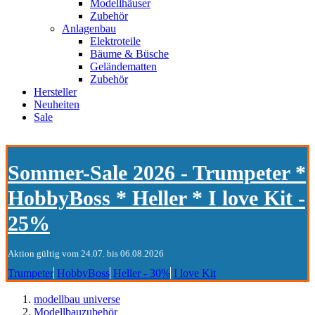
Modellhäuser
Zubehör
Anlagenbau
Elektroteile
Bäume & Büsche
Geländematten
Zubehör
Hersteller
Neuheiten
Sale
Sommer-Sale 2026 - Trumpeter *
HobbyBoss * Heller * I love Kit -
25%
Aktion gültig vom 24.07. bis 06.08.2026
Trumpeter
HobbyBoss
Heller - 30%
I love Kit
modellbau universe
Modellbauzubehör