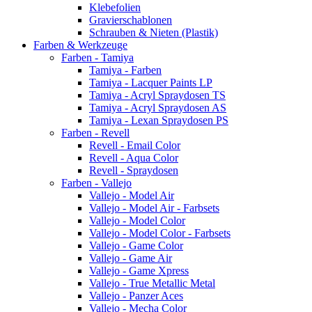
Klebefolien
Gravierschablonen
Schrauben & Nieten (Plastik)
Farben & Werkzeuge
Farben - Tamiya
Tamiya - Farben
Tamiya - Lacquer Paints LP
Tamiya - Acryl Spraydosen TS
Tamiya - Acryl Spraydosen AS
Tamiya - Lexan Spraydosen PS
Farben - Revell
Revell - Email Color
Revell - Aqua Color
Revell - Spraydosen
Farben - Vallejo
Vallejo - Model Air
Vallejo - Model Air - Farbsets
Vallejo - Model Color
Vallejo - Model Color - Farbsets
Vallejo - Game Color
Vallejo - Game Air
Vallejo - Game Xpress
Vallejo - True Metallic Metal
Vallejo - Panzer Aces
Vallejo - Mecha Color