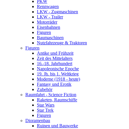
PKW
Rennwagen
LKW - Zugmaschinen
LKW - Trailer
Motorräder
Eisenbahnen
Figuren
Baumaschinen
Nutzfahrzeuge & Traktoren
Figuren
Antike und Frühzeit
Zeit des Mittelalters
16.-18. Jahrhundert
Napoleonische Epoche
19. Jh. bis 1. Weltkrieg
Moderne (1918 - heute)
Fantasy und Erotik
Zubehör
Raumfahrt - Science Fiction
Raketen, Raumschiffe
Star Wars
Star Trek
Figuren
Dioramenbau
Ruinen und Bauwerke