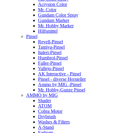
Acrysion Color
Mr. Color
Gundam Color Spray
Gundam Marker
Mr. Hobby Marker
Hilfsmittel
Pinsel
Revell-Pinsel
Tamiya-Pinsel
Italeri-Pinsel
Humbrol-Pinsel
Faller-Pinsel
Vallejo-Pinsel
AK Interactive - Pinsel
Pinsel - diverse Hersteller
Ammo by MIG -Pinsel
Mr. Hobby-Gunze Pinsel
AMMO by MIG
Shader
ATOM
Cobra Motor
Drybrush
Washes & Filters
A-Stand
Farbsets