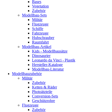
Bases
Vegetation
Zubehör
Modellbau-Sets
Militär
Flugzeuge
Schiffe
Fahrzeuge
Hubschrauber
Raumfahrt
Modellbau-Artikel
Kids - Modellbausätze
Dinosaurier
Leonardo da Vinci - Plastik
Hersteller-Kataloge
Modellbau-Literatur
Modellbauzubehör
Militär
Zubehör
Ketten & Räder
Photoätzteile
Conversion-Sets
Geschützrohre
Flugzeuge
Zubehör