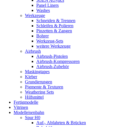
3GEN Acrylics
Panel Liners
Washes
Werkzeuge
Schneiden & Trennen
Schleifen & Polieren
Pinzetten & Zangen
Bohrer
Werkzeug-Sets
weitere Werkzeuge
Airbrush
Airbrush-Pistolen
Airbrush-Kompressoren
Airbrush-Zubehör
Maskingtapes
Kleber
Grundierungen
Pigmente & Texturen
Weathering Sets
Hilfsmittel
Fertigmodelle
Vitrinen
Modelleisenbahn
Spur H0
Auf-, Abfahrten & Brücken