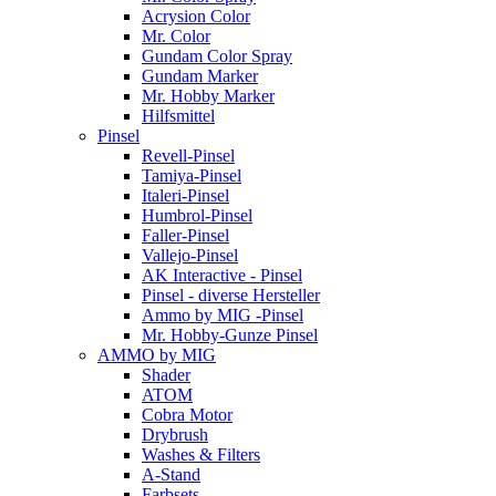
Acrysion Color
Mr. Color
Gundam Color Spray
Gundam Marker
Mr. Hobby Marker
Hilfsmittel
Pinsel
Revell-Pinsel
Tamiya-Pinsel
Italeri-Pinsel
Humbrol-Pinsel
Faller-Pinsel
Vallejo-Pinsel
AK Interactive - Pinsel
Pinsel - diverse Hersteller
Ammo by MIG -Pinsel
Mr. Hobby-Gunze Pinsel
AMMO by MIG
Shader
ATOM
Cobra Motor
Drybrush
Washes & Filters
A-Stand
Farbsets