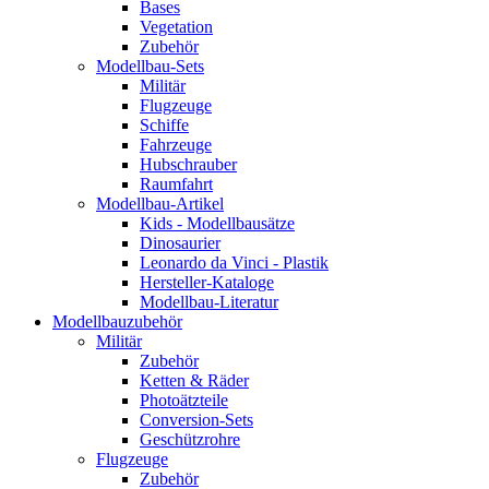
Bases
Vegetation
Zubehör
Modellbau-Sets
Militär
Flugzeuge
Schiffe
Fahrzeuge
Hubschrauber
Raumfahrt
Modellbau-Artikel
Kids - Modellbausätze
Dinosaurier
Leonardo da Vinci - Plastik
Hersteller-Kataloge
Modellbau-Literatur
Modellbauzubehör
Militär
Zubehör
Ketten & Räder
Photoätzteile
Conversion-Sets
Geschützrohre
Flugzeuge
Zubehör