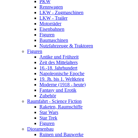
PKW
Rennwagen
LKW - Zugmaschinen
LKW - Trailer
Motorräder
Eisenbahnen
Figuren
Baumaschinen
Nutzfahrzeuge & Traktoren
Figuren
Antike und Frühzeit
Zeit des Mittelalters
16.-18. Jahrhundert
Napoleonische Epoche
19. Jh. bis 1. Weltkrieg
Moderne (1918 - heute)
Fantasy und Erotik
Zubehör
Raumfahrt - Science Fiction
Raketen, Raumschiffe
Star Wars
Star Trek
Figuren
Dioramenbau
Ruinen und Bauwerke