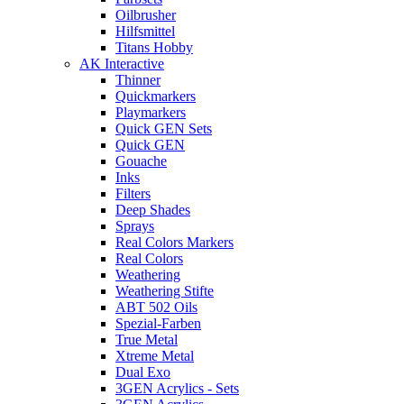
Oilbrusher
Hilfsmittel
Titans Hobby
AK Interactive
Thinner
Quickmarkers
Playmarkers
Quick GEN Sets
Quick GEN
Gouache
Inks
Filters
Deep Shades
Sprays
Real Colors Markers
Real Colors
Weathering
Weathering Stifte
ABT 502 Oils
Spezial-Farben
True Metal
Xtreme Metal
Dual Exo
3GEN Acrylics - Sets