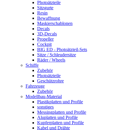
Photoätzteile
Sitzgurte
Resin
Bewaffnung
Maskierschablonen
Decals
3D-Decals
Propeller
Cockpit
BIG ED - Photoätzteil-Sets
Sitze / Schleudersitze
Räder / Wheels
Schiffe
Zubehör
Photoätzteile
Geschützrohre
Fahrzeuge
Zubehör
Modellbau-Material
Plastikplatten und Profile
sonstiges
Messingplatten und Profile
Aluplatten und Profile
Kupferplatten und Profile
Kabel und Drähte