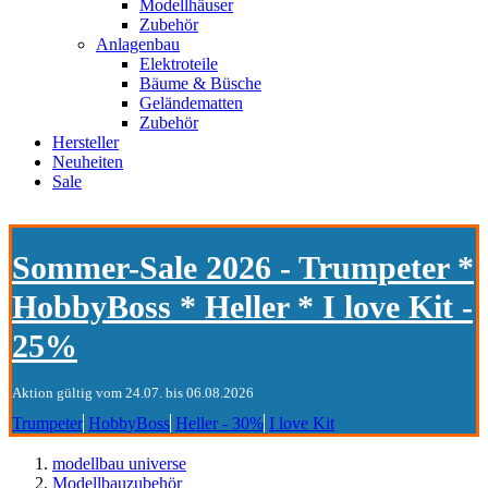
Modellhäuser
Zubehör
Anlagenbau
Elektroteile
Bäume & Büsche
Geländematten
Zubehör
Hersteller
Neuheiten
Sale
Sommer-Sale 2026 - Trumpeter *
HobbyBoss * Heller * I love Kit -
25%
Aktion gültig vom 24.07. bis 06.08.2026
Trumpeter
HobbyBoss
Heller - 30%
I love Kit
modellbau universe
Modellbauzubehör