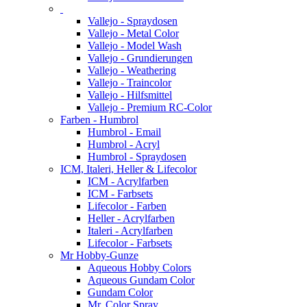
Vallejo - Spraydosen
Vallejo - Metal Color
Vallejo - Model Wash
Vallejo - Grundierungen
Vallejo - Weathering
Vallejo - Traincolor
Vallejo - Hilfsmittel
Vallejo - Premium RC-Color
Farben - Humbrol
Humbrol - Email
Humbrol - Acryl
Humbrol - Spraydosen
ICM, Italeri, Heller & Lifecolor
ICM - Acrylfarben
ICM - Farbsets
Lifecolor - Farben
Heller - Acrylfarben
Italeri - Acrylfarben
Lifecolor - Farbsets
Mr Hobby-Gunze
Aqueous Hobby Colors
Aqueous Gundam Color
Gundam Color
Mr. Color Spray