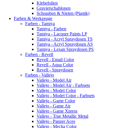
Klebefolien
Gravierschablonen
Schrauben & Nieten (Plastik)
Farben & Werkzeuge
Farben - Tamiya
Tamiya - Farben
Tamiya - Lacquer Paints LP
Tamiya - Acryl Spraydosen TS
Tamiya - Acryl Spraydosen AS
Tamiya - Lexan Spraydosen PS
Farben - Revell
Revell - Email Color
Revell - Aqua Color
Revell - Spraydosen
Farben - Vallejo
Vallejo - Model Air
Vallejo - Model Air - Farbsets
Vallejo - Model Color
Vallejo - Model Color - Farbsets
Vallejo - Game Color
Vallejo - Game Air
Vallejo - Game Xpress
Vallejo - True Metallic Metal
Vallejo - Panzer Aces
Vallejo - Mecha Color