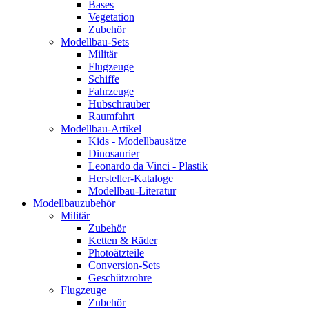
Bases
Vegetation
Zubehör
Modellbau-Sets
Militär
Flugzeuge
Schiffe
Fahrzeuge
Hubschrauber
Raumfahrt
Modellbau-Artikel
Kids - Modellbausätze
Dinosaurier
Leonardo da Vinci - Plastik
Hersteller-Kataloge
Modellbau-Literatur
Modellbauzubehör
Militär
Zubehör
Ketten & Räder
Photoätzteile
Conversion-Sets
Geschützrohre
Flugzeuge
Zubehör