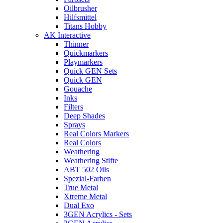
Oilbrusher
Hilfsmittel
Titans Hobby
AK Interactive
Thinner
Quickmarkers
Playmarkers
Quick GEN Sets
Quick GEN
Gouache
Inks
Filters
Deep Shades
Sprays
Real Colors Markers
Real Colors
Weathering
Weathering Stifte
ABT 502 Oils
Spezial-Farben
True Metal
Xtreme Metal
Dual Exo
3GEN Acrylics - Sets