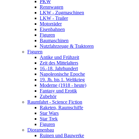
PKW
Rennwagen
LKW - Zugmaschinen
LKW - Trailer
Motorräder
Eisenbahnen
Figuren
Baumaschinen
Nutzfahrzeuge & Traktoren
Figuren
Antike und Frühzeit
Zeit des Mittelalters
16.-18. Jahrhundert
Napoleonische Epoche
19. Jh. bis 1. Weltkrieg
Moderne (1918 - heute)
Fantasy und Erotik
Zubehör
Raumfahrt - Science Fiction
Raketen, Raumschiffe
Star Wars
Star Trek
Figuren
Dioramenbau
Ruinen und Bauwerke