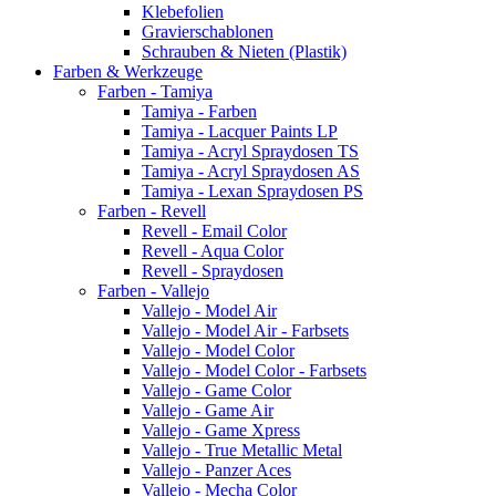
Klebefolien
Gravierschablonen
Schrauben & Nieten (Plastik)
Farben & Werkzeuge
Farben - Tamiya
Tamiya - Farben
Tamiya - Lacquer Paints LP
Tamiya - Acryl Spraydosen TS
Tamiya - Acryl Spraydosen AS
Tamiya - Lexan Spraydosen PS
Farben - Revell
Revell - Email Color
Revell - Aqua Color
Revell - Spraydosen
Farben - Vallejo
Vallejo - Model Air
Vallejo - Model Air - Farbsets
Vallejo - Model Color
Vallejo - Model Color - Farbsets
Vallejo - Game Color
Vallejo - Game Air
Vallejo - Game Xpress
Vallejo - True Metallic Metal
Vallejo - Panzer Aces
Vallejo - Mecha Color