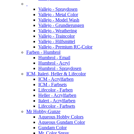
Vallejo - Spraydosen
Vallejo - Metal Color
Vallejo - Model Wash
Vallejo - Grundierungen
Vallejo - Weathering
Vallejo - Traincolor
Vallejo - Hilfsmittel
Vallejo - Premium RC-Color
Farben - Humbrol
Humbrol - Email
Humbrol - Acryl
Humbrol - Spraydosen
ICM, Italeri, Heller & Lifecolor
ICM - Acrylfarben
ICM - Farbsets
Lifecolor - Farben
Heller - Acrylfarben
Italeri - Acrylfarben
Lifecolor - Farbsets
Mr Hobby-Gunze
Aqueous Hobby Colors
Aqueous Gundam Color
Gundam Color
Mr. Color Spray