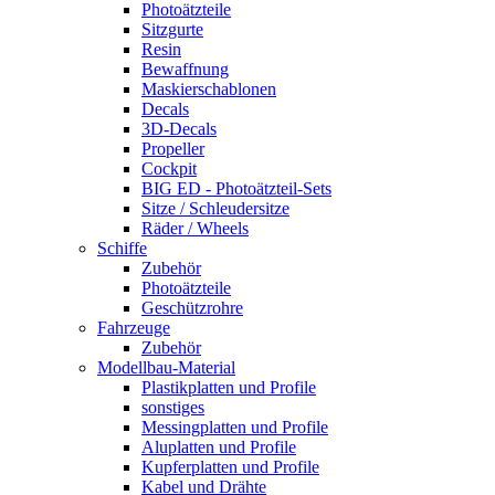
Photoätzteile
Sitzgurte
Resin
Bewaffnung
Maskierschablonen
Decals
3D-Decals
Propeller
Cockpit
BIG ED - Photoätzteil-Sets
Sitze / Schleudersitze
Räder / Wheels
Schiffe
Zubehör
Photoätzteile
Geschützrohre
Fahrzeuge
Zubehör
Modellbau-Material
Plastikplatten und Profile
sonstiges
Messingplatten und Profile
Aluplatten und Profile
Kupferplatten und Profile
Kabel und Drähte