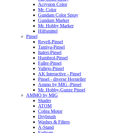
Acrysion Color
Mr. Color
Gundam Color Spray
Gundam Marker
Mr. Hobby Marker
Hilfsmittel
Pinsel
Revell-Pinsel
Tamiya-Pinsel
Italeri-Pinsel
Humbrol-Pinsel
Faller-Pinsel
Vallejo-Pinsel
AK Interactive - Pinsel
Pinsel - diverse Hersteller
Ammo by MIG -Pinsel
Mr. Hobby-Gunze Pinsel
AMMO by MIG
Shader
ATOM
Cobra Motor
Drybrush
Washes & Filters
A-Stand
Farbsets