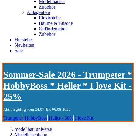
Modellhäuser
Zubehör
Anlagenbau
Elektroteile
Bäume & Büsche
Geländematten
Zubehör
Hersteller
Neuheiten
Sale
Sommer-Sale 2026 - Trumpeter *
HobbyBoss * Heller * I love Kit -
25%
Aktion gültig vom 24.07. bis 06.08.2026
Trumpeter
HobbyBoss
Heller - 30%
I love Kit
modellbau universe
Modelleisenbahn