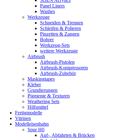
3GEN Acrylics
Panel Liners
Washes
Werkzeuge
Schneiden & Trennen
Schleifen & Polieren
Pinzetten & Zangen
Bohrer
Werkzeug-Sets
weitere Werkzeuge
Airbrush
Airbrush-Pistolen
Airbrush-Kompressoren
Airbrush-Zubehör
Maskingtapes
Kleber
Grundierungen
Pigmente & Texturen
Weathering Sets
Hilfsmittel
Fertigmodelle
Vitrinen
Modelleisenbahn
Spur H0
Auf-, Abfahrten & Brücken