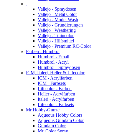
Vallejo - Spraydosen
Vallejo - Metal Color
Vallejo - Model Wash
Vallejo - Grundierungen
Vallejo - Weathering
Vallejo - Traincolor
Vallejo - Hilfsmittel
Vallejo - Premium RC-Color
Farben - Humbrol
Humbrol - Email
Humbrol - Acryl
Humbrol - Spraydosen
ICM, Italeri, Heller & Lifecolor
ICM - Acrylfarben
ICM - Farbsets
Lifecolor - Farben
Heller - Acrylfarben
Italeri - Acrylfarben
Lifecolor - Farbsets
Mr Hobby-Gunze
Aqueous Hobby Colors
Aqueous Gundam Color
Gundam Color
Mr. Color Spray