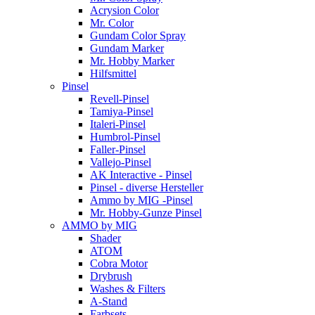
Acrysion Color
Mr. Color
Gundam Color Spray
Gundam Marker
Mr. Hobby Marker
Hilfsmittel
Pinsel
Revell-Pinsel
Tamiya-Pinsel
Italeri-Pinsel
Humbrol-Pinsel
Faller-Pinsel
Vallejo-Pinsel
AK Interactive - Pinsel
Pinsel - diverse Hersteller
Ammo by MIG -Pinsel
Mr. Hobby-Gunze Pinsel
AMMO by MIG
Shader
ATOM
Cobra Motor
Drybrush
Washes & Filters
A-Stand
Farbsets