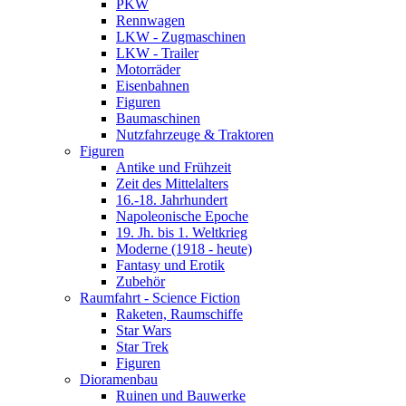
PKW
Rennwagen
LKW - Zugmaschinen
LKW - Trailer
Motorräder
Eisenbahnen
Figuren
Baumaschinen
Nutzfahrzeuge & Traktoren
Figuren
Antike und Frühzeit
Zeit des Mittelalters
16.-18. Jahrhundert
Napoleonische Epoche
19. Jh. bis 1. Weltkrieg
Moderne (1918 - heute)
Fantasy und Erotik
Zubehör
Raumfahrt - Science Fiction
Raketen, Raumschiffe
Star Wars
Star Trek
Figuren
Dioramenbau
Ruinen und Bauwerke