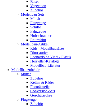
Bases
Vegetation
Zubehör
Modellbau-Sets
Militär
Flugzeuge
Schiffe
Fahrzeuge
Hubschrauber
Raumfahrt
Modellbau-Artikel
Kids - Modellbausätze
Dinosaurier
Leonardo da Vinci - Plastik
Hersteller-Kataloge
Modellbau-Literatur
Modellbauzubehör
Militär
Zubehör
Ketten & Räder
Photoätzteile
Conversion-Sets
Geschützrohre
Flugzeuge
Zubehör