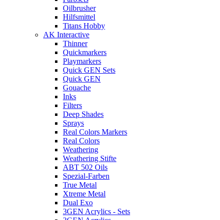
Oilbrusher
Hilfsmittel
Titans Hobby
AK Interactive
Thinner
Quickmarkers
Playmarkers
Quick GEN Sets
Quick GEN
Gouache
Inks
Filters
Deep Shades
Sprays
Real Colors Markers
Real Colors
Weathering
Weathering Stifte
ABT 502 Oils
Spezial-Farben
True Metal
Xtreme Metal
Dual Exo
3GEN Acrylics - Sets