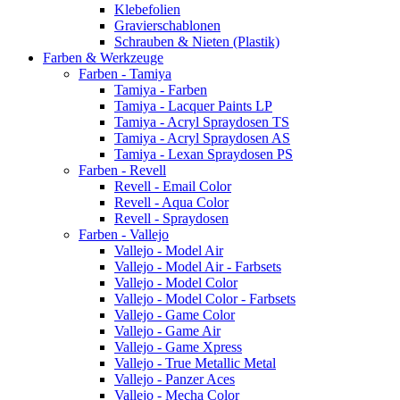
Klebefolien
Gravierschablonen
Schrauben & Nieten (Plastik)
Farben & Werkzeuge
Farben - Tamiya
Tamiya - Farben
Tamiya - Lacquer Paints LP
Tamiya - Acryl Spraydosen TS
Tamiya - Acryl Spraydosen AS
Tamiya - Lexan Spraydosen PS
Farben - Revell
Revell - Email Color
Revell - Aqua Color
Revell - Spraydosen
Farben - Vallejo
Vallejo - Model Air
Vallejo - Model Air - Farbsets
Vallejo - Model Color
Vallejo - Model Color - Farbsets
Vallejo - Game Color
Vallejo - Game Air
Vallejo - Game Xpress
Vallejo - True Metallic Metal
Vallejo - Panzer Aces
Vallejo - Mecha Color