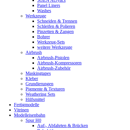
3GEN Acrylics
Panel Liners
Washes
Werkzeuge
Schneiden & Trennen
Schleifen & Polieren
Pinzetten & Zangen
Bohrer
Werkzeug-Sets
weitere Werkzeuge
Airbrush
Airbrush-Pistolen
Airbrush-Kompressoren
Airbrush-Zubehör
Maskingtapes
Kleber
Grundierungen
Pigmente & Texturen
Weathering Sets
Hilfsmittel
Fertigmodelle
Vitrinen
Modelleisenbahn
Spur H0
Auf-, Abfahrten & Brücken