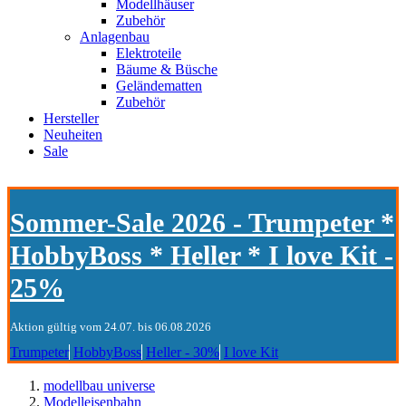
Modellhäuser
Zubehör
Anlagenbau
Elektroteile
Bäume & Büsche
Geländematten
Zubehör
Hersteller
Neuheiten
Sale
Sommer-Sale 2026 - Trumpeter *
HobbyBoss * Heller * I love Kit -
25%
Aktion gültig vom 24.07. bis 06.08.2026
Trumpeter
HobbyBoss
Heller - 30%
I love Kit
modellbau universe
Modelleisenbahn