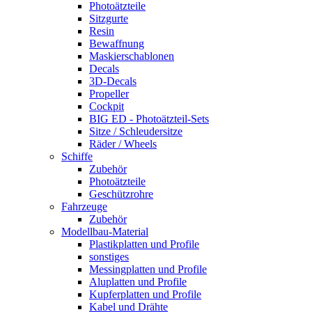
Photoätzteile
Sitzgurte
Resin
Bewaffnung
Maskierschablonen
Decals
3D-Decals
Propeller
Cockpit
BIG ED - Photoätzteil-Sets
Sitze / Schleudersitze
Räder / Wheels
Schiffe
Zubehör
Photoätzteile
Geschützrohre
Fahrzeuge
Zubehör
Modellbau-Material
Plastikplatten und Profile
sonstiges
Messingplatten und Profile
Aluplatten und Profile
Kupferplatten und Profile
Kabel und Drähte