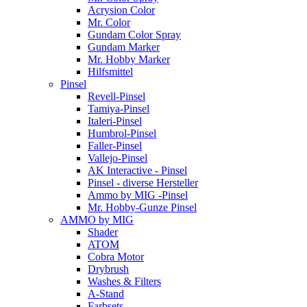
Acrysion Color
Mr. Color
Gundam Color Spray
Gundam Marker
Mr. Hobby Marker
Hilfsmittel
Pinsel
Revell-Pinsel
Tamiya-Pinsel
Italeri-Pinsel
Humbrol-Pinsel
Faller-Pinsel
Vallejo-Pinsel
AK Interactive - Pinsel
Pinsel - diverse Hersteller
Ammo by MIG -Pinsel
Mr. Hobby-Gunze Pinsel
AMMO by MIG
Shader
ATOM
Cobra Motor
Drybrush
Washes & Filters
A-Stand
Farbsets