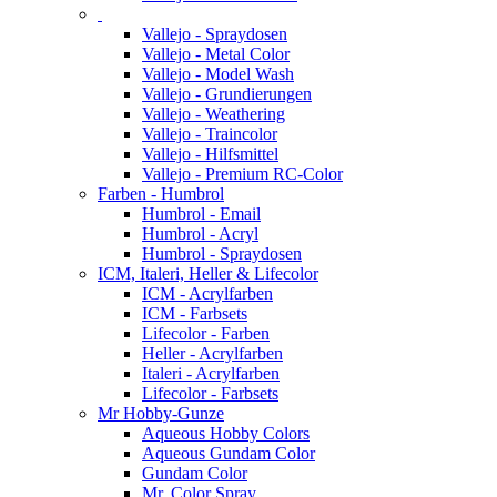
Vallejo - Spraydosen
Vallejo - Metal Color
Vallejo - Model Wash
Vallejo - Grundierungen
Vallejo - Weathering
Vallejo - Traincolor
Vallejo - Hilfsmittel
Vallejo - Premium RC-Color
Farben - Humbrol
Humbrol - Email
Humbrol - Acryl
Humbrol - Spraydosen
ICM, Italeri, Heller & Lifecolor
ICM - Acrylfarben
ICM - Farbsets
Lifecolor - Farben
Heller - Acrylfarben
Italeri - Acrylfarben
Lifecolor - Farbsets
Mr Hobby-Gunze
Aqueous Hobby Colors
Aqueous Gundam Color
Gundam Color
Mr. Color Spray