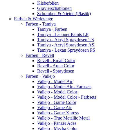
Klebefolien
Gravierschablonen
Schrauben & Nieten (Plastik)
Farben & Werkzeuge
Farben - Tamiya
Tamiya - Farben
Tamiya - Lacquer Paints LP
Tamiya - Acryl Spraydosen TS
Tamiya - Acryl Spraydosen AS
Tamiya - Lexan Spraydosen PS
Farben - Revell
Revell - Email Color
Revell - Aqua Color
Revell - Spraydosen
Farben - Vallejo
Vallejo - Model Air
Vallejo - Model Air - Farbsets
Vallejo - Model Color
Vallejo - Model Color - Farbsets
Vallejo - Game Color
Vallejo - Game Air
Vallejo - Game Xpress
Vallejo - True Metallic Metal
Vallejo - Panzer Aces
Vallejo - Mecha Color