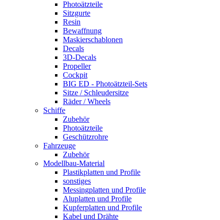
Photoätzteile
Sitzgurte
Resin
Bewaffnung
Maskierschablonen
Decals
3D-Decals
Propeller
Cockpit
BIG ED - Photoätzteil-Sets
Sitze / Schleudersitze
Räder / Wheels
Schiffe
Zubehör
Photoätzteile
Geschützrohre
Fahrzeuge
Zubehör
Modellbau-Material
Plastikplatten und Profile
sonstiges
Messingplatten und Profile
Aluplatten und Profile
Kupferplatten und Profile
Kabel und Drähte