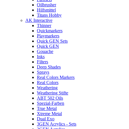
Oilbrusher
Hilfsmittel
Titans Hobby
AK Interactive
Thinner
Quickmarkers
Playmarkers
Quick GEN Sets
Quick GEN
Gouache
Inks
Filters
Deep Shades
Sprays
Real Colors Markers
Real Colors
Weathering
Weathering Stifte
ABT 502 Oils
Spezial-Farben
True Metal
Xtreme Metal
Dual Exo
3GEN Acrylics - Sets