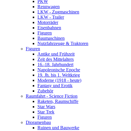
PKW
Rennwagen
LKW - Zugmaschinen
LKW - Trailer
Motorräder
Eisenbahnen
Figuren
Baumaschinen
Nutzfahrzeuge & Traktoren
Figuren
Antike und Frühzeit
Zeit des Mittelalters
16.-18. Jahrhundert
Napoleonische Epoche
19. Jh. bis 1. Weltkrieg
Moderne (1918 - heute)
Fantasy und Erotik
Zubehör
Raumfahrt - Science Fiction
Raketen, Raumschiffe
Star Wars
Star Trek
Figuren
Dioramenbau
Ruinen und Bauwerke