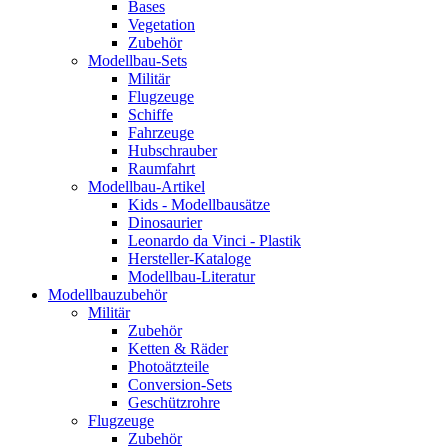
Bases
Vegetation
Zubehör
Modellbau-Sets
Militär
Flugzeuge
Schiffe
Fahrzeuge
Hubschrauber
Raumfahrt
Modellbau-Artikel
Kids - Modellbausätze
Dinosaurier
Leonardo da Vinci - Plastik
Hersteller-Kataloge
Modellbau-Literatur
Modellbauzubehör
Militär
Zubehör
Ketten & Räder
Photoätzteile
Conversion-Sets
Geschützrohre
Flugzeuge
Zubehör