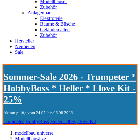
Modellhäuser
Zubehör
Anlagenbau
Elektroteile
Bäume & Büsche
Geländematten
Zubehör
Hersteller
Neuheiten
Sale
Sommer-Sale 2026 - Trumpeter *
HobbyBoss * Heller * I love Kit -
25%
Aktion gültig vom 24.07. bis 06.08.2026
Trumpeter
HobbyBoss
Heller - 30%
I love Kit
modellbau universe
Modellbausätze