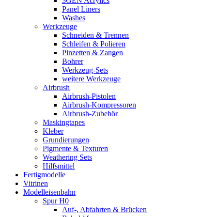
3GEN Acrylics
Panel Liners
Washes
Werkzeuge
Schneiden & Trennen
Schleifen & Polieren
Pinzetten & Zangen
Bohrer
Werkzeug-Sets
weitere Werkzeuge
Airbrush
Airbrush-Pistolen
Airbrush-Kompressoren
Airbrush-Zubehör
Maskingtapes
Kleber
Grundierungen
Pigmente & Texturen
Weathering Sets
Hilfsmittel
Fertigmodelle
Vitrinen
Modelleisenbahn
Spur H0
Auf-, Abfahrten & Brücken