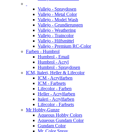
Vallejo - Spraydosen
Vallejo - Metal Color
Vallejo - Model Wash
Vallejo - Grundierungen
Vallejo - Weathering
Vallejo - Traincolor
Vallejo - Hilfsmittel
Vallejo - Premium RC-Color
Farben - Humbrol
Humbrol - Email
Humbrol - Acryl
Humbrol - Spraydosen
ICM, Italeri, Heller & Lifecolor
ICM - Acrylfarben
ICM - Farbsets
Lifecolor - Farben
Heller - Acrylfarben
Italeri - Acrylfarben
Lifecolor - Farbsets
Mr Hobby-Gunze
Aqueous Hobby Colors
Aqueous Gundam Color
Gundam Color
Mr. Color Spray