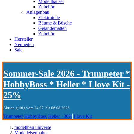
Modellhäuser
Zubehör
Anlagenbau
Elektroteile
Bäume & Büsche
Geländematten
Zubehör
Hersteller
Neuheiten
Sale
Sommer-Sale 2026 - Trumpeter *
HobbyBoss * Heller * I love Kit -
25%
Aktion gültig vom 24.07. bis 06.08.2026
Trumpeter
HobbyBoss
Heller - 30%
I love Kit
modellbau universe
Modelleisenbahn