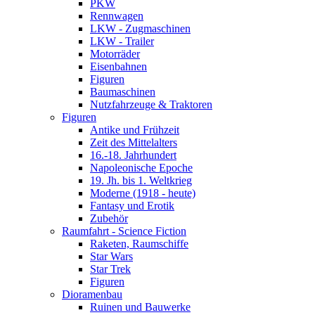
PKW
Rennwagen
LKW - Zugmaschinen
LKW - Trailer
Motorräder
Eisenbahnen
Figuren
Baumaschinen
Nutzfahrzeuge & Traktoren
Figuren
Antike und Frühzeit
Zeit des Mittelalters
16.-18. Jahrhundert
Napoleonische Epoche
19. Jh. bis 1. Weltkrieg
Moderne (1918 - heute)
Fantasy und Erotik
Zubehör
Raumfahrt - Science Fiction
Raketen, Raumschiffe
Star Wars
Star Trek
Figuren
Dioramenbau
Ruinen und Bauwerke