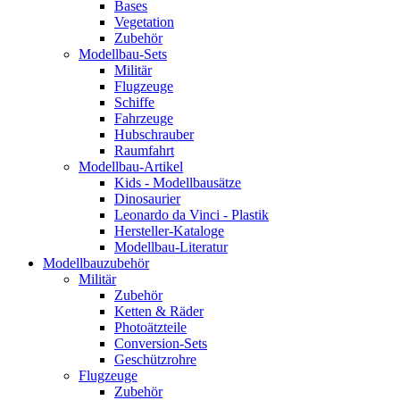
Bases
Vegetation
Zubehör
Modellbau-Sets
Militär
Flugzeuge
Schiffe
Fahrzeuge
Hubschrauber
Raumfahrt
Modellbau-Artikel
Kids - Modellbausätze
Dinosaurier
Leonardo da Vinci - Plastik
Hersteller-Kataloge
Modellbau-Literatur
Modellbauzubehör
Militär
Zubehör
Ketten & Räder
Photoätzteile
Conversion-Sets
Geschützrohre
Flugzeuge
Zubehör