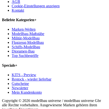
AGB
Cookie-Einstellungen anzeigen
Kontakt
Beliebte Kategorien
+
Marken-Welten
Modellbau-Maßstäbe
Militär-Modellbau
Flugzeug-Modellbau
Schiffs-Modellbau
Dioramen-Bau
Top Suchbegriffe
Specials
+
KITS - Preview
Restock - wieder lieferbar
Gutscheine
Newsletter
Mein Kundenkonto
Copyright © 2026 modellbau universe / modellbau universe Gbr
alle Rechte vorbehalten. Ausgewiesene Marken gehören ihren