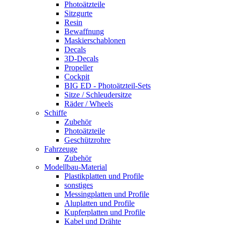
Photoätzteile
Sitzgurte
Resin
Bewaffnung
Maskierschablonen
Decals
3D-Decals
Propeller
Cockpit
BIG ED - Photoätzteil-Sets
Sitze / Schleudersitze
Räder / Wheels
Schiffe
Zubehör
Photoätzteile
Geschützrohre
Fahrzeuge
Zubehör
Modellbau-Material
Plastikplatten und Profile
sonstiges
Messingplatten und Profile
Aluplatten und Profile
Kupferplatten und Profile
Kabel und Drähte