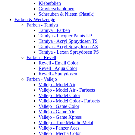
Klebefolien
Gravierschablonen
Schrauben & Nieten (Plastik)
Farben & Werkzeuge
Farben - Tamiya
Tamiya - Farben
Tamiya - Lacquer Paints LP
Tamiya - Acryl Spraydosen TS
Tamiya - Acryl Spraydosen AS
Tamiya - Lexan Spraydosen PS
Farben - Revell
Revell - Email Color
Revell - Aqua Color
Revell - Spraydosen
Farben - Vallejo
Vallejo - Model Air
Vallejo - Model Air - Farbsets
Vallejo - Model Color
Vallejo - Model Color - Farbsets
Vallejo - Game Color
Vallejo - Game Air
Vallejo - Game Xpress
Vallejo - True Metallic Metal
Vallejo - Panzer Aces
Vallejo - Mecha Color