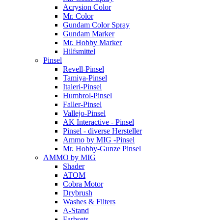
Acrysion Color
Mr. Color
Gundam Color Spray
Gundam Marker
Mr. Hobby Marker
Hilfsmittel
Pinsel
Revell-Pinsel
Tamiya-Pinsel
Italeri-Pinsel
Humbrol-Pinsel
Faller-Pinsel
Vallejo-Pinsel
AK Interactive - Pinsel
Pinsel - diverse Hersteller
Ammo by MIG -Pinsel
Mr. Hobby-Gunze Pinsel
AMMO by MIG
Shader
ATOM
Cobra Motor
Drybrush
Washes & Filters
A-Stand
Farbsets