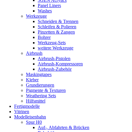
3GEN Acrylics
Panel Liners
Washes
Werkzeuge
Schneiden & Trennen
Schleifen & Polieren
Pinzetten & Zangen
Bohrer
Werkzeug-Sets
weitere Werkzeuge
Airbrush
Airbrush-Pistolen
Airbrush-Kompressoren
Airbrush-Zubehör
Maskingtapes
Kleber
Grundierungen
Pigmente & Texturen
Weathering Sets
Hilfsmittel
Fertigmodelle
Vitrinen
Modelleisenbahn
Spur H0
Auf-, Abfahrten & Brücken