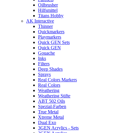
Oilbrusher
Hilfsmittel
Titans Hobby
AK Interactive
Thinner
Quickmarkers
Playmarkers
Quick GEN Sets
Quick GEN
Gouache
Inks
Filters
Deep Shades
Sprays
Real Colors Markers
Real Colors
Weathering
Weathering Stifte
ABT 502 Oils
Spezial-Farben
True Metal
Xtreme Metal
Dual Exo
3GEN Acrylics - Sets