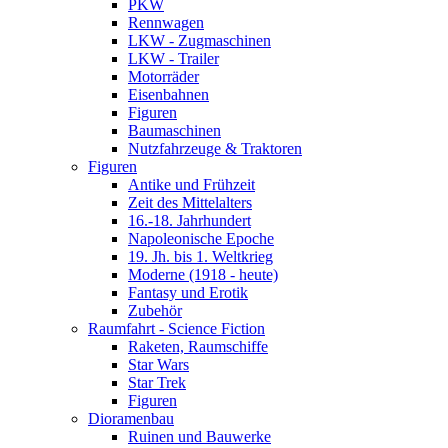
PKW
Rennwagen
LKW - Zugmaschinen
LKW - Trailer
Motorräder
Eisenbahnen
Figuren
Baumaschinen
Nutzfahrzeuge & Traktoren
Figuren
Antike und Frühzeit
Zeit des Mittelalters
16.-18. Jahrhundert
Napoleonische Epoche
19. Jh. bis 1. Weltkrieg
Moderne (1918 - heute)
Fantasy und Erotik
Zubehör
Raumfahrt - Science Fiction
Raketen, Raumschiffe
Star Wars
Star Trek
Figuren
Dioramenbau
Ruinen und Bauwerke