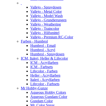
Vallejo - Spraydosen
Vallejo - Metal Color
Vallejo - Model Wash
Vallejo - Grundierungen
Vallejo - Weathering
Vallejo - Traincolor
Vallejo - Hilfsmittel
Vallejo - Premium RC-Color
Farben - Humbrol
Humbrol - Email
Humbrol - Acryl
Humbrol - Spraydosen
ICM, Italeri, Heller & Lifecolor
ICM - Acrylfarben
ICM - Farbsets
Lifecolor - Farben
Heller - Acrylfarben
Italeri - Acrylfarben
Lifecolor - Farbsets
Mr Hobby-Gunze
Aqueous Hobby Colors
Aqueous Gundam Color
Gundam Color
Mr. Color Spray