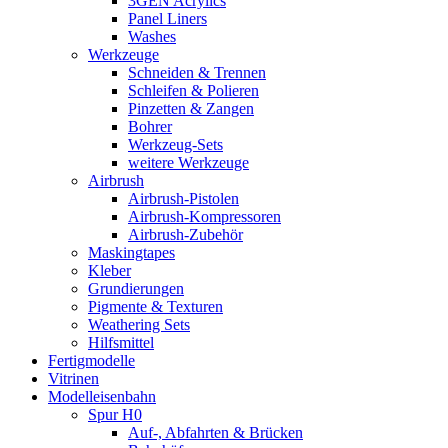
3GEN Acrylics
Panel Liners
Washes
Werkzeuge
Schneiden & Trennen
Schleifen & Polieren
Pinzetten & Zangen
Bohrer
Werkzeug-Sets
weitere Werkzeuge
Airbrush
Airbrush-Pistolen
Airbrush-Kompressoren
Airbrush-Zubehör
Maskingtapes
Kleber
Grundierungen
Pigmente & Texturen
Weathering Sets
Hilfsmittel
Fertigmodelle
Vitrinen
Modelleisenbahn
Spur H0
Auf-, Abfahrten & Brücken