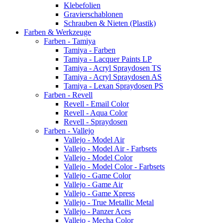
Klebefolien
Gravierschablonen
Schrauben & Nieten (Plastik)
Farben & Werkzeuge
Farben - Tamiya
Tamiya - Farben
Tamiya - Lacquer Paints LP
Tamiya - Acryl Spraydosen TS
Tamiya - Acryl Spraydosen AS
Tamiya - Lexan Spraydosen PS
Farben - Revell
Revell - Email Color
Revell - Aqua Color
Revell - Spraydosen
Farben - Vallejo
Vallejo - Model Air
Vallejo - Model Air - Farbsets
Vallejo - Model Color
Vallejo - Model Color - Farbsets
Vallejo - Game Color
Vallejo - Game Air
Vallejo - Game Xpress
Vallejo - True Metallic Metal
Vallejo - Panzer Aces
Vallejo - Mecha Color