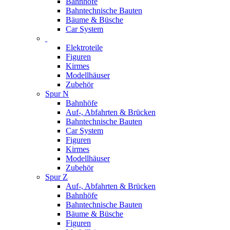
Bahnhöfe
Bahntechnische Bauten
Bäume & Büsche
Car System
Elektroteile
Figuren
Kirmes
Modellhäuser
Zubehör
Spur N
Bahnhöfe
Auf-, Abfahrten & Brücken
Bahntechnische Bauten
Car System
Figuren
Kirmes
Modellhäuser
Zubehör
Spur Z
Auf-, Abfahrten & Brücken
Bahnhöfe
Bahntechnische Bauten
Bäume & Büsche
Figuren