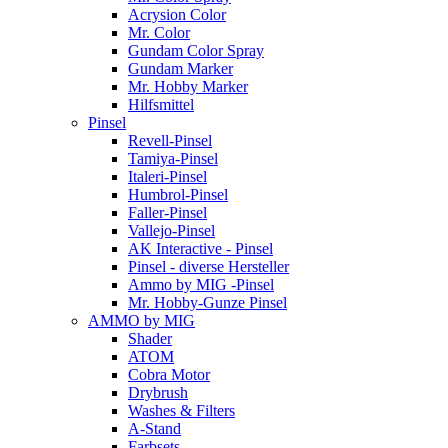
Acrysion Color
Mr. Color
Gundam Color Spray
Gundam Marker
Mr. Hobby Marker
Hilfsmittel
Pinsel
Revell-Pinsel
Tamiya-Pinsel
Italeri-Pinsel
Humbrol-Pinsel
Faller-Pinsel
Vallejo-Pinsel
AK Interactive - Pinsel
Pinsel - diverse Hersteller
Ammo by MIG -Pinsel
Mr. Hobby-Gunze Pinsel
AMMO by MIG
Shader
ATOM
Cobra Motor
Drybrush
Washes & Filters
A-Stand
Farbsets