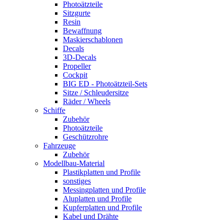
Photoätzteile
Sitzgurte
Resin
Bewaffnung
Maskierschablonen
Decals
3D-Decals
Propeller
Cockpit
BIG ED - Photoätzteil-Sets
Sitze / Schleudersitze
Räder / Wheels
Schiffe
Zubehör
Photoätzteile
Geschützrohre
Fahrzeuge
Zubehör
Modellbau-Material
Plastikplatten und Profile
sonstiges
Messingplatten und Profile
Aluplatten und Profile
Kupferplatten und Profile
Kabel und Drähte