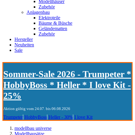
Modellhäuser
Zubehör
Anlagenbau
Elektroteile
Bäume & Büsche
Geländematten
Zubehör
Hersteller
Neuheiten
Sale
Sommer-Sale 2026 - Trumpeter *
HobbyBoss * Heller * I love Kit -
25%
Aktion gültig vom 24.07. bis 06.08.2026
Trumpeter
HobbyBoss
Heller - 30%
I love Kit
modellbau universe
Modellbausätze