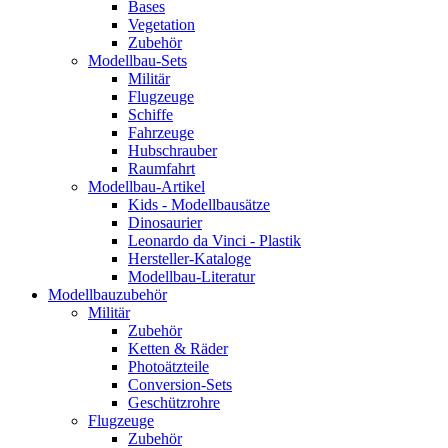
Bases
Vegetation
Zubehör
Modellbau-Sets
Militär
Flugzeuge
Schiffe
Fahrzeuge
Hubschrauber
Raumfahrt
Modellbau-Artikel
Kids - Modellbausätze
Dinosaurier
Leonardo da Vinci - Plastik
Hersteller-Kataloge
Modellbau-Literatur
Modellbauzubehör
Militär
Zubehör
Ketten & Räder
Photoätzteile
Conversion-Sets
Geschützrohre
Flugzeuge
Zubehör