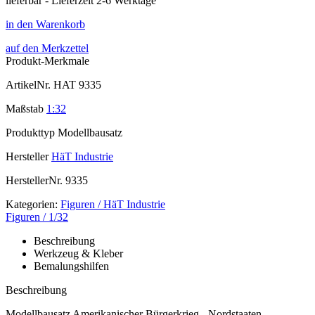
lieferbar - Lieferzeit 2-6 Werktage
in den Warenkorb
auf den Merkzettel
Produkt-Merkmale
ArtikelNr.
HAT 9335
Maßstab
1:32
Produkttyp
Modellbausatz
Hersteller
HäT Industrie
HerstellerNr.
9335
Kategorien:
Figuren / HäT Industrie
Figuren / 1/32
Beschreibung
Werkzeug & Kleber
Bemalungshilfen
Beschreibung
Modellbausatz Amerikanischer Bürgerkrieg - Nordstaaten -