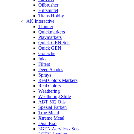
Oilbrusher
Hilfsmittel
Titans Hobby
AK Interactive
Thinner
Quickmarkers
Playmarkers
Quick GEN Sets
Quick GEN
Gouache
Inks
Filters
Deep Shades
Sprays
Real Colors Markers
Real Colors
Weathering
Weathering Stifte
ABT 502 Oils
Spezial-Farben
True Metal
Xtreme Metal
Dual Exo
3GEN Acrylics - Sets