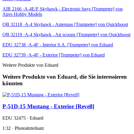
AIR 2166 ·A-4E/F Skyhawk - Electronic bays [Trumpeter] von
Aires Hobby Models
QB 32118 ·A-4 Skyhawk - Antennas [Trumpeter] von Quickboost
QB 32119 ·A-4 Skyhawk - Air scoops [Trumpeter] von Quickboost
EDU 32738 ·A-4F - Interior S.A. [Trumpeter] von Eduard
EDU 32739 ·A-4F - Exterior [Trumpeter] von Eduard
Weitere Produkte von Eduard
Weitere Produkte von Eduard, die Sie interessieren
könnten
P-51D-15 Mustang - Exterior [Revell]
EDU 32475 · Eduard
1:32 · Photoätzteilsatz