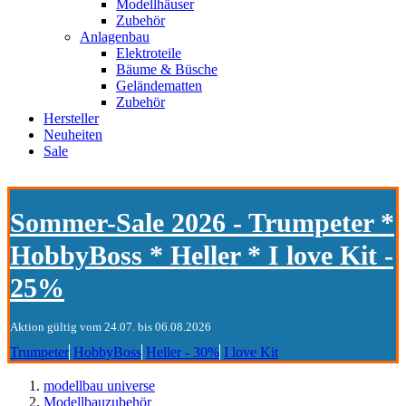
Modellhäuser
Zubehör
Anlagenbau
Elektroteile
Bäume & Büsche
Geländematten
Zubehör
Hersteller
Neuheiten
Sale
Sommer-Sale 2026 - Trumpeter *
HobbyBoss * Heller * I love Kit -
25%
Aktion gültig vom 24.07. bis 06.08.2026
Trumpeter
HobbyBoss
Heller - 30%
I love Kit
modellbau universe
Modellbauzubehör