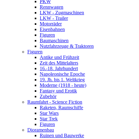
PKW
Rennwagen
LKW - Zugmaschinen
LKW - Trailer
Motorräder
Eisenbahnen
Figuren
Baumaschinen
Nutzfahrzeuge & Traktoren
Figuren
Antike und Frühzeit
Zeit des Mittelalters
16.-18. Jahrhundert
Napoleonische Epoche
19. Jh. bis 1. Weltkrieg
Moderne (1918 - heute)
Fantasy und Erotik
Zubehör
Raumfahrt - Science Fiction
Raketen, Raumschiffe
Star Wars
Star Trek
Figuren
Dioramenbau
Ruinen und Bauwerke