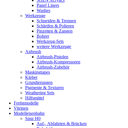
3GEN Acrylics
Panel Liners
Washes
Werkzeuge
Schneiden & Trennen
Schleifen & Polieren
Pinzetten & Zangen
Bohrer
Werkzeug-Sets
weitere Werkzeuge
Airbrush
Airbrush-Pistolen
Airbrush-Kompressoren
Airbrush-Zubehör
Maskingtapes
Kleber
Grundierungen
Pigmente & Texturen
Weathering Sets
Hilfsmittel
Fertigmodelle
Vitrinen
Modelleisenbahn
Spur H0
Auf-, Abfahrten & Brücken