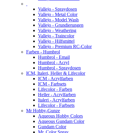
Vallejo - Spraydosen
Vallejo - Metal Color
Vallejo - Model Wash
Vallejo - Grundierungen
Vallejo - Weathering
Vallejo - Traincolor
Vallejo - Hilfsmittel
Vallejo - Premium RC-Color
Farben - Humbrol
Humbrol - Email
Humbrol - Acryl
Humbrol - Spraydosen
ICM, Italeri, Heller & Lifecolor
ICM - Acrylfarben
ICM - Farbsets
Lifecolor - Farben
Heller - Acrylfarben
Italeri - Acrylfarben
Lifecolor - Farbsets
Mr Hobby-Gunze
Aqueous Hobby Colors
Aqueous Gundam Color
Gundam Color
Mr. Color Spray