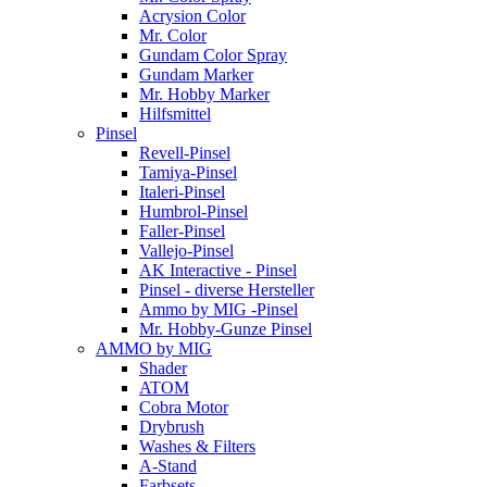
Acrysion Color
Mr. Color
Gundam Color Spray
Gundam Marker
Mr. Hobby Marker
Hilfsmittel
Pinsel
Revell-Pinsel
Tamiya-Pinsel
Italeri-Pinsel
Humbrol-Pinsel
Faller-Pinsel
Vallejo-Pinsel
AK Interactive - Pinsel
Pinsel - diverse Hersteller
Ammo by MIG -Pinsel
Mr. Hobby-Gunze Pinsel
AMMO by MIG
Shader
ATOM
Cobra Motor
Drybrush
Washes & Filters
A-Stand
Farbsets