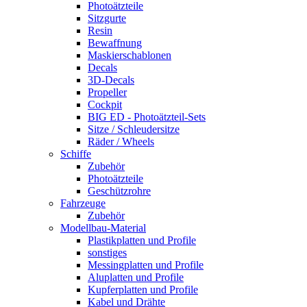
Photoätzteile
Sitzgurte
Resin
Bewaffnung
Maskierschablonen
Decals
3D-Decals
Propeller
Cockpit
BIG ED - Photoätzteil-Sets
Sitze / Schleudersitze
Räder / Wheels
Schiffe
Zubehör
Photoätzteile
Geschützrohre
Fahrzeuge
Zubehör
Modellbau-Material
Plastikplatten und Profile
sonstiges
Messingplatten und Profile
Aluplatten und Profile
Kupferplatten und Profile
Kabel und Drähte