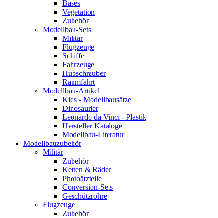
Bases
Vegetation
Zubehör
Modellbau-Sets
Militär
Flugzeuge
Schiffe
Fahrzeuge
Hubschrauber
Raumfahrt
Modellbau-Artikel
Kids - Modellbausätze
Dinosaurier
Leonardo da Vinci - Plastik
Hersteller-Kataloge
Modellbau-Literatur
Modellbauzubehör
Militär
Zubehör
Ketten & Räder
Photoätzteile
Conversion-Sets
Geschützrohre
Flugzeuge
Zubehör