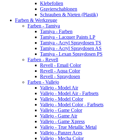
Klebefolien
Gravierschablonen
Schrauben & Nieten (Plastik)
Farben & Werkzeuge
Farben - Tamiya
Tamiya - Farben
Tamiya - Lacquer Paints LP
Tamiya - Acryl Spraydosen TS
Tamiya - Acryl Spraydosen AS
Tamiya - Lexan Spraydosen PS
Farben - Revell
Revell - Email Color
Revell - Aqua Color
Revell - Spraydosen
Farben - Vallejo
Vallejo - Model Air
Vallejo - Model Air - Farbsets
Vallejo - Model Color
Vallejo - Model Color - Farbsets
Vallejo - Game Color
Vallejo - Game Air
Vallejo - Game Xpress
Vallejo - True Metallic Metal
Vallejo - Panzer Aces
Vallejo - Mecha Color