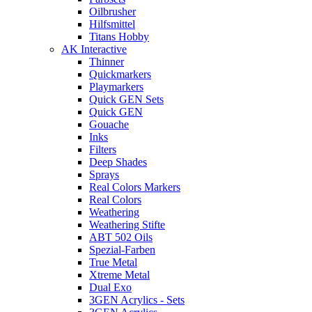
Oilbrusher
Hilfsmittel
Titans Hobby
AK Interactive
Thinner
Quickmarkers
Playmarkers
Quick GEN Sets
Quick GEN
Gouache
Inks
Filters
Deep Shades
Sprays
Real Colors Markers
Real Colors
Weathering
Weathering Stifte
ABT 502 Oils
Spezial-Farben
True Metal
Xtreme Metal
Dual Exo
3GEN Acrylics - Sets