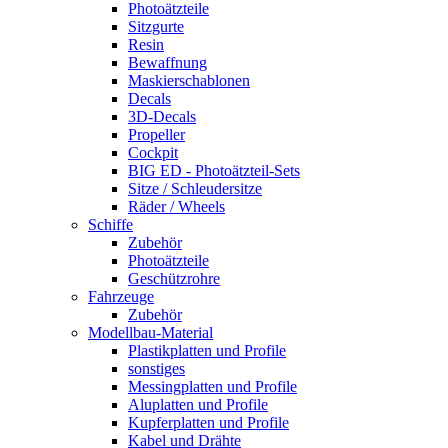
Photoätzteile
Sitzgurte
Resin
Bewaffnung
Maskierschablonen
Decals
3D-Decals
Propeller
Cockpit
BIG ED - Photoätzteil-Sets
Sitze / Schleudersitze
Räder / Wheels
Schiffe
Zubehör
Photoätzteile
Geschützrohre
Fahrzeuge
Zubehör
Modellbau-Material
Plastikplatten und Profile
sonstiges
Messingplatten und Profile
Aluplatten und Profile
Kupferplatten und Profile
Kabel und Drähte