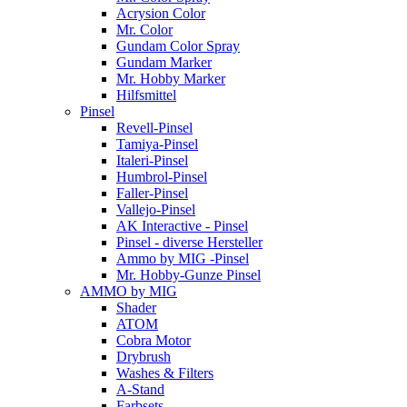
Acrysion Color
Mr. Color
Gundam Color Spray
Gundam Marker
Mr. Hobby Marker
Hilfsmittel
Pinsel
Revell-Pinsel
Tamiya-Pinsel
Italeri-Pinsel
Humbrol-Pinsel
Faller-Pinsel
Vallejo-Pinsel
AK Interactive - Pinsel
Pinsel - diverse Hersteller
Ammo by MIG -Pinsel
Mr. Hobby-Gunze Pinsel
AMMO by MIG
Shader
ATOM
Cobra Motor
Drybrush
Washes & Filters
A-Stand
Farbsets