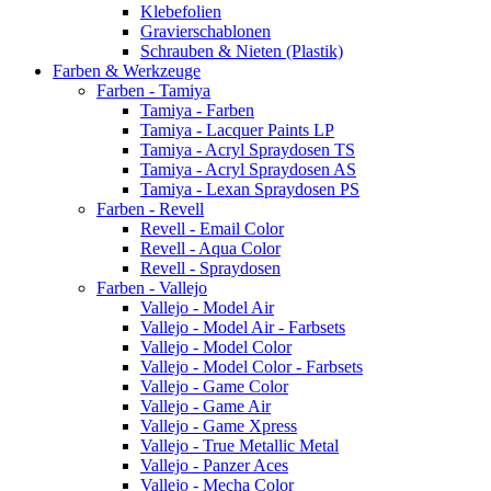
Klebefolien
Gravierschablonen
Schrauben & Nieten (Plastik)
Farben & Werkzeuge
Farben - Tamiya
Tamiya - Farben
Tamiya - Lacquer Paints LP
Tamiya - Acryl Spraydosen TS
Tamiya - Acryl Spraydosen AS
Tamiya - Lexan Spraydosen PS
Farben - Revell
Revell - Email Color
Revell - Aqua Color
Revell - Spraydosen
Farben - Vallejo
Vallejo - Model Air
Vallejo - Model Air - Farbsets
Vallejo - Model Color
Vallejo - Model Color - Farbsets
Vallejo - Game Color
Vallejo - Game Air
Vallejo - Game Xpress
Vallejo - True Metallic Metal
Vallejo - Panzer Aces
Vallejo - Mecha Color