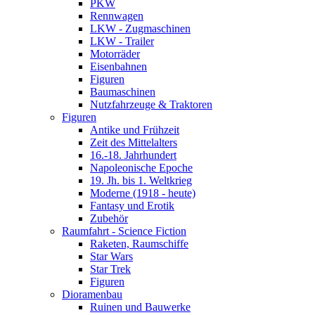
PKW
Rennwagen
LKW - Zugmaschinen
LKW - Trailer
Motorräder
Eisenbahnen
Figuren
Baumaschinen
Nutzfahrzeuge & Traktoren
Figuren
Antike und Frühzeit
Zeit des Mittelalters
16.-18. Jahrhundert
Napoleonische Epoche
19. Jh. bis 1. Weltkrieg
Moderne (1918 - heute)
Fantasy und Erotik
Zubehör
Raumfahrt - Science Fiction
Raketen, Raumschiffe
Star Wars
Star Trek
Figuren
Dioramenbau
Ruinen und Bauwerke