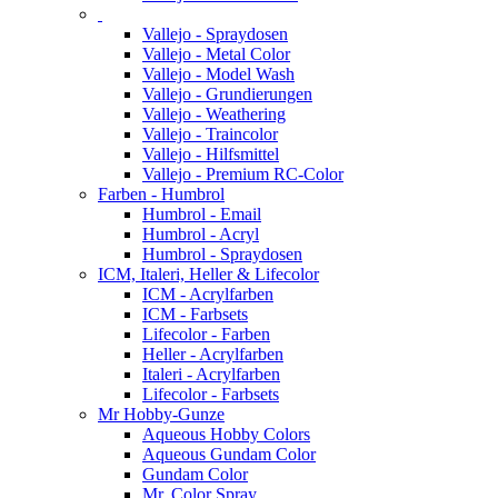
Vallejo - Spraydosen
Vallejo - Metal Color
Vallejo - Model Wash
Vallejo - Grundierungen
Vallejo - Weathering
Vallejo - Traincolor
Vallejo - Hilfsmittel
Vallejo - Premium RC-Color
Farben - Humbrol
Humbrol - Email
Humbrol - Acryl
Humbrol - Spraydosen
ICM, Italeri, Heller & Lifecolor
ICM - Acrylfarben
ICM - Farbsets
Lifecolor - Farben
Heller - Acrylfarben
Italeri - Acrylfarben
Lifecolor - Farbsets
Mr Hobby-Gunze
Aqueous Hobby Colors
Aqueous Gundam Color
Gundam Color
Mr. Color Spray