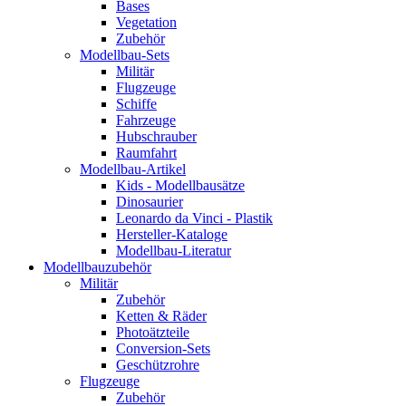
Bases
Vegetation
Zubehör
Modellbau-Sets
Militär
Flugzeuge
Schiffe
Fahrzeuge
Hubschrauber
Raumfahrt
Modellbau-Artikel
Kids - Modellbausätze
Dinosaurier
Leonardo da Vinci - Plastik
Hersteller-Kataloge
Modellbau-Literatur
Modellbauzubehör
Militär
Zubehör
Ketten & Räder
Photoätzteile
Conversion-Sets
Geschützrohre
Flugzeuge
Zubehör