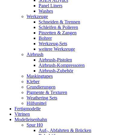
3GEN Acrylics
Panel Liners
Washes
Werkzeuge
Schneiden & Trennen
Schleifen & Polieren
Pinzetten & Zangen
Bohrer
Werkzeug-Sets
weitere Werkzeuge
Airbrush
Airbrush-Pistolen
Airbrush-Kompressoren
Airbrush-Zubehör
Maskingtapes
Kleber
Grundierungen
Pigmente & Texturen
Weathering Sets
Hilfsmittel
Fertigmodelle
Vitrinen
Modelleisenbahn
Spur H0
Auf-, Abfahrten & Brücken