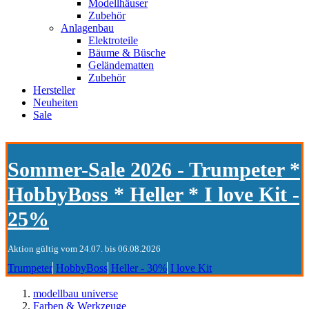
Modellhäuser
Zubehör
Anlagenbau
Elektroteile
Bäume & Büsche
Geländematten
Zubehör
Hersteller
Neuheiten
Sale
Sommer-Sale 2026 - Trumpeter *
HobbyBoss * Heller * I love Kit -
25%
Aktion gültig vom 24.07. bis 06.08.2026
Trumpeter
HobbyBoss
Heller - 30%
I love Kit
modellbau universe
Farben & Werkzeuge