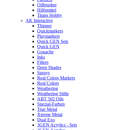
Oilbrusher
Hilfsmittel
Titans Hobby
AK Interactive
Thinner
Quickmarkers
Playmarkers
Quick GEN Sets
Quick GEN
Gouache
Inks
Filters
Deep Shades
Sprays
Real Colors Markers
Real Colors
Weathering
Weathering Stifte
ABT 502 Oils
Spezial-Farben
True Metal
Xtreme Metal
Dual Exo
3GEN Acrylics - Sets