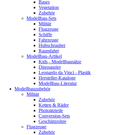
Bases
Vegetation
Zubehör
Modellbau-Sets
Militär
Flugzeuge
Schiffe
Fahrzeuge
Hubschrauber
Raumfahrt
Modellbau-Artikel
Kids - Modellbausätze
Dinosaurier
Leonardo da Vinci - Plastik
Hersteller-Kataloge
Modellbau-Literatur
Modellbauzubehör
Militär
Zubehör
Ketten & Räder
Photoätzteile
Conversion-Sets
Geschützrohre
Flugzeuge
Zubehör