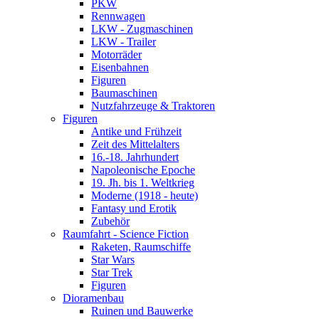
PKW
Rennwagen
LKW - Zugmaschinen
LKW - Trailer
Motorräder
Eisenbahnen
Figuren
Baumaschinen
Nutzfahrzeuge & Traktoren
Figuren
Antike und Frühzeit
Zeit des Mittelalters
16.-18. Jahrhundert
Napoleonische Epoche
19. Jh. bis 1. Weltkrieg
Moderne (1918 - heute)
Fantasy und Erotik
Zubehör
Raumfahrt - Science Fiction
Raketen, Raumschiffe
Star Wars
Star Trek
Figuren
Dioramenbau
Ruinen und Bauwerke