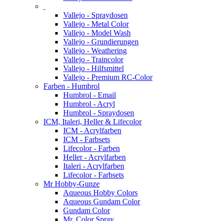
Vallejo - Spraydosen
Vallejo - Metal Color
Vallejo - Model Wash
Vallejo - Grundierungen
Vallejo - Weathering
Vallejo - Traincolor
Vallejo - Hilfsmittel
Vallejo - Premium RC-Color
Farben - Humbrol
Humbrol - Email
Humbrol - Acryl
Humbrol - Spraydosen
ICM, Italeri, Heller & Lifecolor
ICM - Acrylfarben
ICM - Farbsets
Lifecolor - Farben
Heller - Acrylfarben
Italeri - Acrylfarben
Lifecolor - Farbsets
Mr Hobby-Gunze
Aqueous Hobby Colors
Aqueous Gundam Color
Gundam Color
Mr. Color Spray