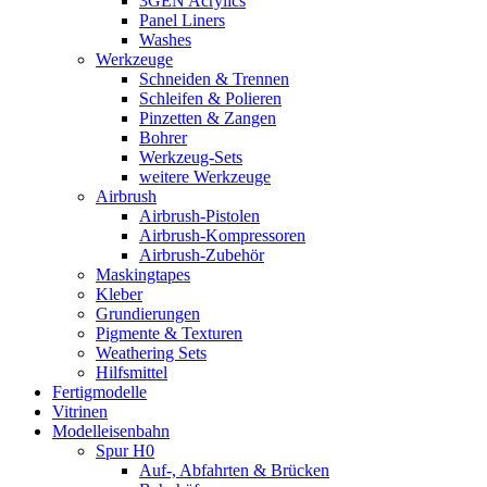
3GEN Acrylics
Panel Liners
Washes
Werkzeuge
Schneiden & Trennen
Schleifen & Polieren
Pinzetten & Zangen
Bohrer
Werkzeug-Sets
weitere Werkzeuge
Airbrush
Airbrush-Pistolen
Airbrush-Kompressoren
Airbrush-Zubehör
Maskingtapes
Kleber
Grundierungen
Pigmente & Texturen
Weathering Sets
Hilfsmittel
Fertigmodelle
Vitrinen
Modelleisenbahn
Spur H0
Auf-, Abfahrten & Brücken