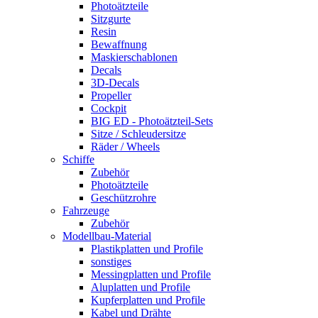
Photoätzteile
Sitzgurte
Resin
Bewaffnung
Maskierschablonen
Decals
3D-Decals
Propeller
Cockpit
BIG ED - Photoätzteil-Sets
Sitze / Schleudersitze
Räder / Wheels
Schiffe
Zubehör
Photoätzteile
Geschützrohre
Fahrzeuge
Zubehör
Modellbau-Material
Plastikplatten und Profile
sonstiges
Messingplatten und Profile
Aluplatten und Profile
Kupferplatten und Profile
Kabel und Drähte