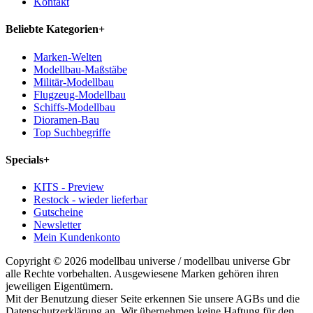
Kontakt
Beliebte Kategorien
+
Marken-Welten
Modellbau-Maßstäbe
Militär-Modellbau
Flugzeug-Modellbau
Schiffs-Modellbau
Dioramen-Bau
Top Suchbegriffe
Specials
+
KITS - Preview
Restock - wieder lieferbar
Gutscheine
Newsletter
Mein Kundenkonto
Copyright © 2026 modellbau universe / modellbau universe Gbr
alle Rechte vorbehalten. Ausgewiesene Marken gehören ihren
jeweiligen Eigentümern.
Mit der Benutzung dieser Seite erkennen Sie unsere AGBs und die
Datenschutzerklärung an. Wir übernehmen keine Haftung für den