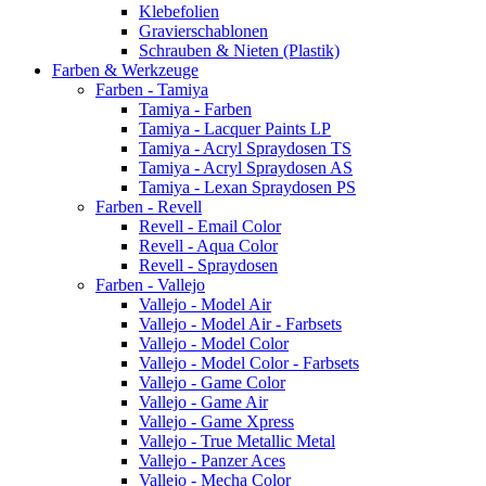
Klebefolien
Gravierschablonen
Schrauben & Nieten (Plastik)
Farben & Werkzeuge
Farben - Tamiya
Tamiya - Farben
Tamiya - Lacquer Paints LP
Tamiya - Acryl Spraydosen TS
Tamiya - Acryl Spraydosen AS
Tamiya - Lexan Spraydosen PS
Farben - Revell
Revell - Email Color
Revell - Aqua Color
Revell - Spraydosen
Farben - Vallejo
Vallejo - Model Air
Vallejo - Model Air - Farbsets
Vallejo - Model Color
Vallejo - Model Color - Farbsets
Vallejo - Game Color
Vallejo - Game Air
Vallejo - Game Xpress
Vallejo - True Metallic Metal
Vallejo - Panzer Aces
Vallejo - Mecha Color