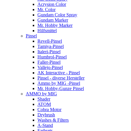
Acrysion Color
Mr. Color
Gundam Color Spray
Gundam Marker
Mr. Hobby Marker
Hilfsmittel
Pinsel
Revell-Pinsel
Tamiya-Pinsel
Italeri-Pinsel
Humbrol-Pinsel
Faller-Pinsel
Vallejo-Pinsel
AK Interactive - Pinsel
Pinsel - diverse Hersteller
Ammo by MIG -Pinsel
Mr. Hobby-Gunze Pinsel
AMMO by MIG
Shader
ATOM
Cobra Motor
Drybrush
Washes & Filters
A-Stand
Farbsets