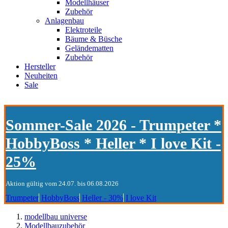
Modellhäuser
Zubehör
Anlagenbau
Elektroteile
Bäume & Büsche
Geländematten
Zubehör
Hersteller
Neuheiten
Sale
Sommer-Sale 2026 - Trumpeter *
HobbyBoss * Heller * I love Kit -
25%
Aktion gültig vom 24.07. bis 06.08.2026
Trumpeter
HobbyBoss
Heller - 30%
I love Kit
modellbau universe
Modellbauzubehör