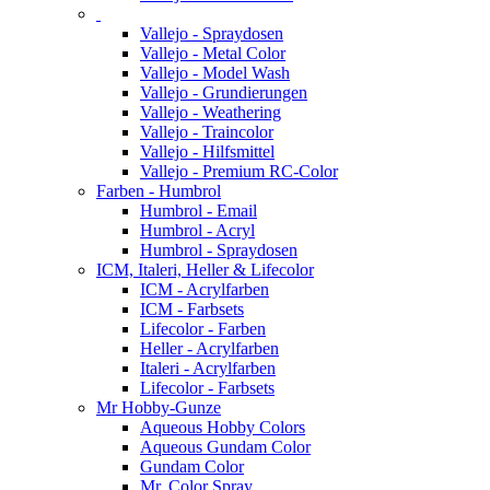
Vallejo - Spraydosen
Vallejo - Metal Color
Vallejo - Model Wash
Vallejo - Grundierungen
Vallejo - Weathering
Vallejo - Traincolor
Vallejo - Hilfsmittel
Vallejo - Premium RC-Color
Farben - Humbrol
Humbrol - Email
Humbrol - Acryl
Humbrol - Spraydosen
ICM, Italeri, Heller & Lifecolor
ICM - Acrylfarben
ICM - Farbsets
Lifecolor - Farben
Heller - Acrylfarben
Italeri - Acrylfarben
Lifecolor - Farbsets
Mr Hobby-Gunze
Aqueous Hobby Colors
Aqueous Gundam Color
Gundam Color
Mr. Color Spray