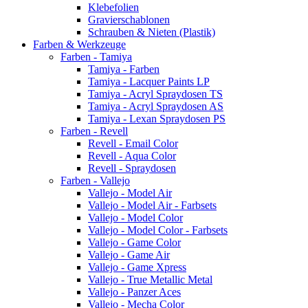
Klebefolien
Gravierschablonen
Schrauben & Nieten (Plastik)
Farben & Werkzeuge
Farben - Tamiya
Tamiya - Farben
Tamiya - Lacquer Paints LP
Tamiya - Acryl Spraydosen TS
Tamiya - Acryl Spraydosen AS
Tamiya - Lexan Spraydosen PS
Farben - Revell
Revell - Email Color
Revell - Aqua Color
Revell - Spraydosen
Farben - Vallejo
Vallejo - Model Air
Vallejo - Model Air - Farbsets
Vallejo - Model Color
Vallejo - Model Color - Farbsets
Vallejo - Game Color
Vallejo - Game Air
Vallejo - Game Xpress
Vallejo - True Metallic Metal
Vallejo - Panzer Aces
Vallejo - Mecha Color