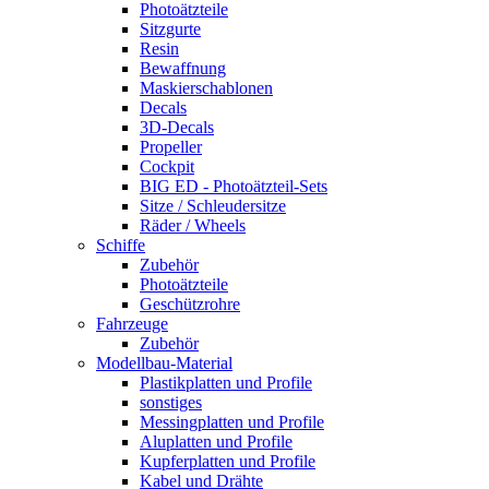
Photoätzteile
Sitzgurte
Resin
Bewaffnung
Maskierschablonen
Decals
3D-Decals
Propeller
Cockpit
BIG ED - Photoätzteil-Sets
Sitze / Schleudersitze
Räder / Wheels
Schiffe
Zubehör
Photoätzteile
Geschützrohre
Fahrzeuge
Zubehör
Modellbau-Material
Plastikplatten und Profile
sonstiges
Messingplatten und Profile
Aluplatten und Profile
Kupferplatten und Profile
Kabel und Drähte