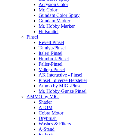
Acrysion Color
Mr. Color
Gundam Color Spray
Gundam Marker
Mr. Hobby Marker
Hilfsmittel
Pinsel
Revell-Pinsel
Tamiya-Pinsel
Italeri-Pinsel
Humbrol-Pinsel
Faller-Pinsel
Vallejo-Pinsel
AK Interactive - Pinsel
Pinsel - diverse Hersteller
Ammo by MIG -Pinsel
Mr. Hobby-Gunze Pinsel
AMMO by MIG
Shader
ATOM
Cobra Motor
Drybrush
Washes & Filters
A-Stand
Farbsets