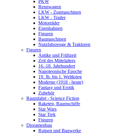
PKW
Rennwagen
LKW - Zugmaschinen
LKW - Trailer
Motorräder
Eisenbahnen
Figuren
Baumaschinen
Nutzfahrzeuge & Traktoren
Figuren
Antike und Frühzeit
Zeit des Mittelalters
16.-18. Jahrhundert
Napoleonische Epoche
19. Jh. bis 1. Weltkrieg
Moderne (1918 - heute)
Fantasy und Erotik
Zubehör
Raumfahrt - Science Fiction
Raketen, Raumschiffe
Star Wars
Star Trek
Figuren
Dioramenbau
Ruinen und Bauwerke