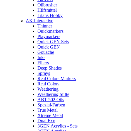
Oilbrusher
Hilfsmittel
Titans Hobby
AK Interactive
Thinner
Quickmarkers
Playmarkers
Quick GEN Sets
Quick GEN
Gouache
Inks
Filters
Deep Shades
Sprays
Real Colors Markers
Real Colors
Weathering
Weathering Stifte
ABT 502 Oils
Spezial-Farben
True Metal
Xtreme Metal
Dual Exo
3GEN Acrylics - Sets