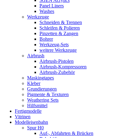
3GEN Acrylics
Panel Liners
Washes
Werkzeuge
Schneiden & Trennen
Schleifen & Polieren
Pinzetten & Zangen
Bohrer
Werkzeug-Sets
weitere Werkzeuge
Airbrush
Airbrush-Pistolen
Airbrush-Kompressoren
Airbrush-Zubehör
Maskingtapes
Kleber
Grundierungen
Pigmente & Texturen
Weathering Sets
Hilfsmittel
Fertigmodelle
Vitrinen
Modelleisenbahn
Spur H0
Auf-, Abfahrten & Brücken