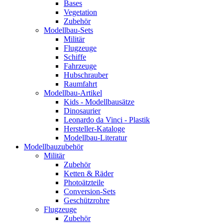
Bases
Vegetation
Zubehör
Modellbau-Sets
Militär
Flugzeuge
Schiffe
Fahrzeuge
Hubschrauber
Raumfahrt
Modellbau-Artikel
Kids - Modellbausätze
Dinosaurier
Leonardo da Vinci - Plastik
Hersteller-Kataloge
Modellbau-Literatur
Modellbauzubehör
Militär
Zubehör
Ketten & Räder
Photoätzteile
Conversion-Sets
Geschützrohre
Flugzeuge
Zubehör