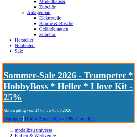
Modellhäuser
Zubehör
Anlagenbau
Elektroteile
Bäume & Büsche
Geländematten
Zubehör
Hersteller
Neuheiten
Sale
Sommer-Sale 2026 - Trumpeter *
HobbyBoss * Heller * I love Kit -
25%
Aktion gültig vom 24.07. bis 06.08.2026
Trumpeter
HobbyBoss
Heller - 30%
I love Kit
modellbau universe
Farben & Werkzeuge