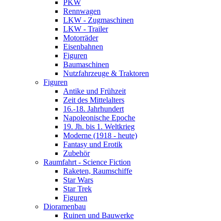
PKW
Rennwagen
LKW - Zugmaschinen
LKW - Trailer
Motorräder
Eisenbahnen
Figuren
Baumaschinen
Nutzfahrzeuge & Traktoren
Figuren
Antike und Frühzeit
Zeit des Mittelalters
16.-18. Jahrhundert
Napoleonische Epoche
19. Jh. bis 1. Weltkrieg
Moderne (1918 - heute)
Fantasy und Erotik
Zubehör
Raumfahrt - Science Fiction
Raketen, Raumschiffe
Star Wars
Star Trek
Figuren
Dioramenbau
Ruinen und Bauwerke