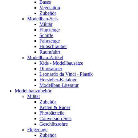
Bases
Vegetation
Zubehör
Modellbau-Sets
Militär
Flugzeuge
Schiffe
Fahrzeuge
Hubschrauber
Raumfahrt
Modellbau-Artikel
Kids - Modellbausätze
Dinosaurier
Leonardo da Vinci - Plastik
Hersteller-Kataloge
Modellbau-Literatur
Modellbauzubehör
Militär
Zubehör
Ketten & Räder
Photoätzteile
Conversion-Sets
Geschützrohre
Flugzeuge
Zubehör