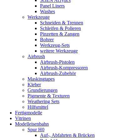
3GEN Acrylics
Panel Liners
Washes
Werkzeuge
Schneiden & Trennen
Schleifen & Polieren
Pinzetten & Zangen
Bohrer
Werkzeug-Sets
weitere Werkzeuge
Airbrush
Airbrush-Pistolen
Airbrush-Kompressoren
Airbrush-Zubehör
Maskingtapes
Kleber
Grundierungen
Pigmente & Texturen
Weathering Sets
Hilfsmittel
Fertigmodelle
Vitrinen
Modelleisenbahn
Spur H0
Auf-, Abfahrten & Brücken