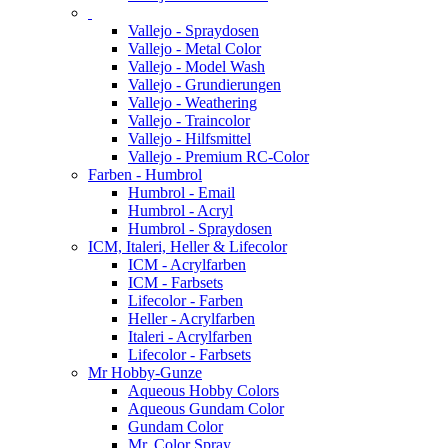
Vallejo - Spraydosen
Vallejo - Metal Color
Vallejo - Model Wash
Vallejo - Grundierungen
Vallejo - Weathering
Vallejo - Traincolor
Vallejo - Hilfsmittel
Vallejo - Premium RC-Color
Farben - Humbrol
Humbrol - Email
Humbrol - Acryl
Humbrol - Spraydosen
ICM, Italeri, Heller & Lifecolor
ICM - Acrylfarben
ICM - Farbsets
Lifecolor - Farben
Heller - Acrylfarben
Italeri - Acrylfarben
Lifecolor - Farbsets
Mr Hobby-Gunze
Aqueous Hobby Colors
Aqueous Gundam Color
Gundam Color
Mr. Color Spray