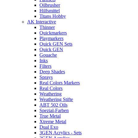
Oilbrusher
Hilfsmittel
Titans Hobby
AK Interactive
Thinner
Quickmarkers
Playmarkers
Quick GEN Sets
Quick GEN
Gouache
Inks
Filters
Deep Shades
Sprays
Real Colors Markers
Real Colors
Weathering
Weathering Stifte
ABT 502 Oils
Spezial-Farben
True Metal
Xtreme Metal
Dual Exo
3GEN Acrylics - Sets