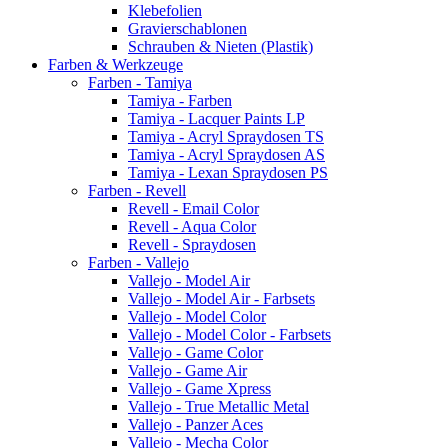
Klebefolien
Gravierschablonen
Schrauben & Nieten (Plastik)
Farben & Werkzeuge
Farben - Tamiya
Tamiya - Farben
Tamiya - Lacquer Paints LP
Tamiya - Acryl Spraydosen TS
Tamiya - Acryl Spraydosen AS
Tamiya - Lexan Spraydosen PS
Farben - Revell
Revell - Email Color
Revell - Aqua Color
Revell - Spraydosen
Farben - Vallejo
Vallejo - Model Air
Vallejo - Model Air - Farbsets
Vallejo - Model Color
Vallejo - Model Color - Farbsets
Vallejo - Game Color
Vallejo - Game Air
Vallejo - Game Xpress
Vallejo - True Metallic Metal
Vallejo - Panzer Aces
Vallejo - Mecha Color