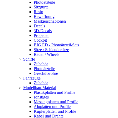
Photoätzteile
Sitzgurte
Resin
Bewaffnung
Maskierschablonen
Decals
3D-Decals
Propeller
Cockpit
BIG ED - Photoätzteil-Sets
Sitze / Schleudersitze
Räder / Wheels
Schiffe
Zubehör
Photoätzteile
Geschützrohre
Fahrzeuge
Zubehör
Modellbau-Material
Plastikplatten und Profile
sonstiges
Messingplatten und Profile
Aluplatten und Profile
Kupferplatten und Profile
Kabel und Drähte