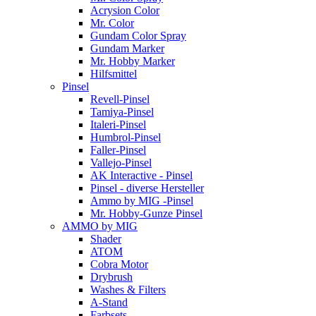
Acrysion Color
Mr. Color
Gundam Color Spray
Gundam Marker
Mr. Hobby Marker
Hilfsmittel
Pinsel
Revell-Pinsel
Tamiya-Pinsel
Italeri-Pinsel
Humbrol-Pinsel
Faller-Pinsel
Vallejo-Pinsel
AK Interactive - Pinsel
Pinsel - diverse Hersteller
Ammo by MIG -Pinsel
Mr. Hobby-Gunze Pinsel
AMMO by MIG
Shader
ATOM
Cobra Motor
Drybrush
Washes & Filters
A-Stand
Farbsets