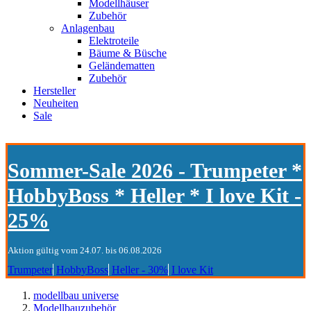
Modellhäuser
Zubehör
Anlagenbau
Elektroteile
Bäume & Büsche
Geländematten
Zubehör
Hersteller
Neuheiten
Sale
Sommer-Sale 2026 - Trumpeter *
HobbyBoss * Heller * I love Kit -
25%
Aktion gültig vom 24.07. bis 06.08.2026
Trumpeter
HobbyBoss
Heller - 30%
I love Kit
modellbau universe
Modellbauzubehör