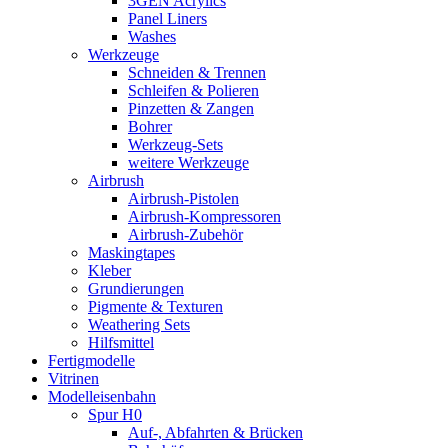
3GEN Acrylics
Panel Liners
Washes
Werkzeuge
Schneiden & Trennen
Schleifen & Polieren
Pinzetten & Zangen
Bohrer
Werkzeug-Sets
weitere Werkzeuge
Airbrush
Airbrush-Pistolen
Airbrush-Kompressoren
Airbrush-Zubehör
Maskingtapes
Kleber
Grundierungen
Pigmente & Texturen
Weathering Sets
Hilfsmittel
Fertigmodelle
Vitrinen
Modelleisenbahn
Spur H0
Auf-, Abfahrten & Brücken