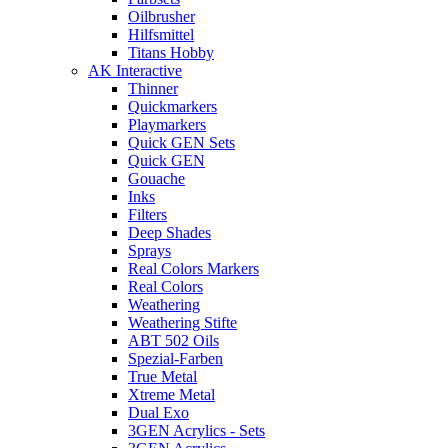
Oilbrusher
Hilfsmittel
Titans Hobby
AK Interactive
Thinner
Quickmarkers
Playmarkers
Quick GEN Sets
Quick GEN
Gouache
Inks
Filters
Deep Shades
Sprays
Real Colors Markers
Real Colors
Weathering
Weathering Stifte
ABT 502 Oils
Spezial-Farben
True Metal
Xtreme Metal
Dual Exo
3GEN Acrylics - Sets