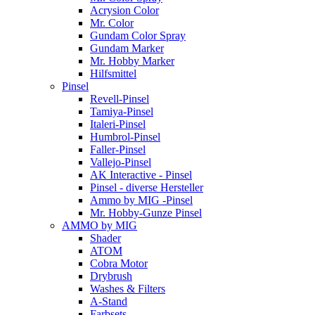
Acrysion Color
Mr. Color
Gundam Color Spray
Gundam Marker
Mr. Hobby Marker
Hilfsmittel
Pinsel
Revell-Pinsel
Tamiya-Pinsel
Italeri-Pinsel
Humbrol-Pinsel
Faller-Pinsel
Vallejo-Pinsel
AK Interactive - Pinsel
Pinsel - diverse Hersteller
Ammo by MIG -Pinsel
Mr. Hobby-Gunze Pinsel
AMMO by MIG
Shader
ATOM
Cobra Motor
Drybrush
Washes & Filters
A-Stand
Farbsets