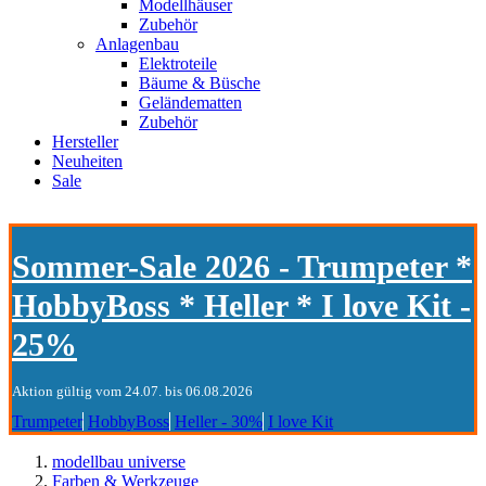
Modellhäuser
Zubehör
Anlagenbau
Elektroteile
Bäume & Büsche
Geländematten
Zubehör
Hersteller
Neuheiten
Sale
Sommer-Sale 2026 - Trumpeter *
HobbyBoss * Heller * I love Kit -
25%
Aktion gültig vom 24.07. bis 06.08.2026
Trumpeter
HobbyBoss
Heller - 30%
I love Kit
modellbau universe
Farben & Werkzeuge