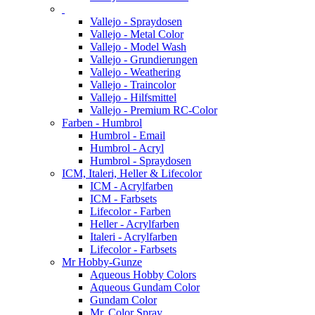
Vallejo - Spraydosen
Vallejo - Metal Color
Vallejo - Model Wash
Vallejo - Grundierungen
Vallejo - Weathering
Vallejo - Traincolor
Vallejo - Hilfsmittel
Vallejo - Premium RC-Color
Farben - Humbrol
Humbrol - Email
Humbrol - Acryl
Humbrol - Spraydosen
ICM, Italeri, Heller & Lifecolor
ICM - Acrylfarben
ICM - Farbsets
Lifecolor - Farben
Heller - Acrylfarben
Italeri - Acrylfarben
Lifecolor - Farbsets
Mr Hobby-Gunze
Aqueous Hobby Colors
Aqueous Gundam Color
Gundam Color
Mr. Color Spray