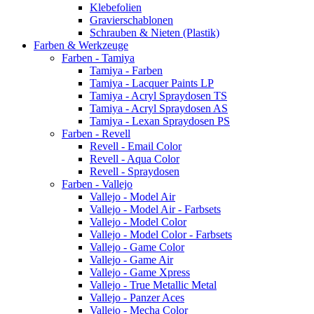
Klebefolien
Gravierschablonen
Schrauben & Nieten (Plastik)
Farben & Werkzeuge
Farben - Tamiya
Tamiya - Farben
Tamiya - Lacquer Paints LP
Tamiya - Acryl Spraydosen TS
Tamiya - Acryl Spraydosen AS
Tamiya - Lexan Spraydosen PS
Farben - Revell
Revell - Email Color
Revell - Aqua Color
Revell - Spraydosen
Farben - Vallejo
Vallejo - Model Air
Vallejo - Model Air - Farbsets
Vallejo - Model Color
Vallejo - Model Color - Farbsets
Vallejo - Game Color
Vallejo - Game Air
Vallejo - Game Xpress
Vallejo - True Metallic Metal
Vallejo - Panzer Aces
Vallejo - Mecha Color