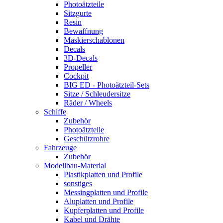
Photoätzteile
Sitzgurte
Resin
Bewaffnung
Maskierschablonen
Decals
3D-Decals
Propeller
Cockpit
BIG ED - Photoätzteil-Sets
Sitze / Schleudersitze
Räder / Wheels
Schiffe
Zubehör
Photoätzteile
Geschützrohre
Fahrzeuge
Zubehör
Modellbau-Material
Plastikplatten und Profile
sonstiges
Messingplatten und Profile
Aluplatten und Profile
Kupferplatten und Profile
Kabel und Drähte