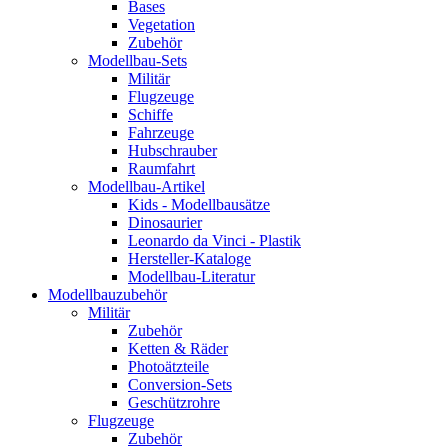
Bases
Vegetation
Zubehör
Modellbau-Sets
Militär
Flugzeuge
Schiffe
Fahrzeuge
Hubschrauber
Raumfahrt
Modellbau-Artikel
Kids - Modellbausätze
Dinosaurier
Leonardo da Vinci - Plastik
Hersteller-Kataloge
Modellbau-Literatur
Modellbauzubehör
Militär
Zubehör
Ketten & Räder
Photoätzteile
Conversion-Sets
Geschützrohre
Flugzeuge
Zubehör