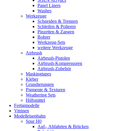
3GEN Acrylics
Panel Liners
Washes
Werkzeuge
Schneiden & Trennen
Schleifen & Polieren
Pinzetten & Zangen
Bohrer
Werkzeug-Sets
weitere Werkzeuge
Airbrush
Airbrush-Pistolen
Airbrush-Kompressoren
Airbrush-Zubehör
Maskingtapes
Kleber
Grundierungen
Pigmente & Texturen
Weathering Sets
Hilfsmittel
Fertigmodelle
Vitrinen
Modelleisenbahn
Spur H0
Auf-, Abfahrten & Brücken