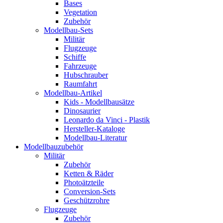
Bases
Vegetation
Zubehör
Modellbau-Sets
Militär
Flugzeuge
Schiffe
Fahrzeuge
Hubschrauber
Raumfahrt
Modellbau-Artikel
Kids - Modellbausätze
Dinosaurier
Leonardo da Vinci - Plastik
Hersteller-Kataloge
Modellbau-Literatur
Modellbauzubehör
Militär
Zubehör
Ketten & Räder
Photoätzteile
Conversion-Sets
Geschützrohre
Flugzeuge
Zubehör