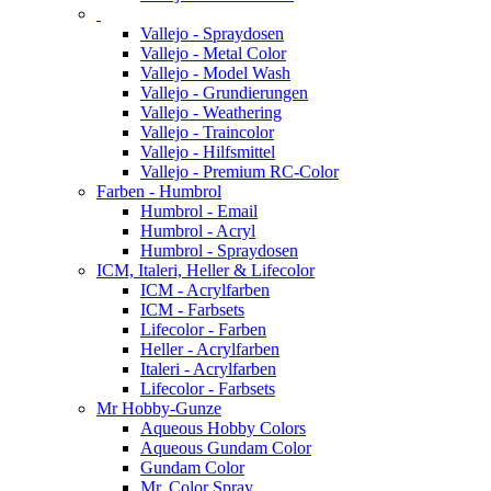
Vallejo - Spraydosen
Vallejo - Metal Color
Vallejo - Model Wash
Vallejo - Grundierungen
Vallejo - Weathering
Vallejo - Traincolor
Vallejo - Hilfsmittel
Vallejo - Premium RC-Color
Farben - Humbrol
Humbrol - Email
Humbrol - Acryl
Humbrol - Spraydosen
ICM, Italeri, Heller & Lifecolor
ICM - Acrylfarben
ICM - Farbsets
Lifecolor - Farben
Heller - Acrylfarben
Italeri - Acrylfarben
Lifecolor - Farbsets
Mr Hobby-Gunze
Aqueous Hobby Colors
Aqueous Gundam Color
Gundam Color
Mr. Color Spray