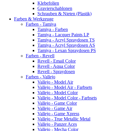
Klebefolien
Gravierschablonen
Schrauben & Nieten (Plastik)
Farben & Werkzeuge
Farben - Tamiya
Tamiya - Farben
Tamiya - Lacquer Paints LP
Tamiya - Acryl Spraydosen TS
Tamiya - Acryl Spraydosen AS
Tamiya - Lexan Spraydosen PS
Farben - Revell
Revell - Email Color
Revell - Aqua Color
Revell - Spraydosen
Farben - Vallejo
Vallejo - Model Air
Vallejo - Model Air - Farbsets
Vallejo - Model Color
Vallejo - Model Color - Farbsets
Vallejo - Game Color
Vallejo - Game Air
Vallejo - Game Xpress
Vallejo - True Metallic Metal
Vallejo - Panzer Aces
Vallejo - Mecha Color