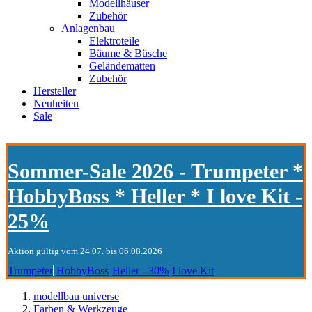
Modellhäuser
Zubehör
Anlagenbau
Elektroteile
Bäume & Büsche
Geländematten
Zubehör
Hersteller
Neuheiten
Sale
Sommer-Sale 2026 - Trumpeter *
HobbyBoss * Heller * I love Kit -
25%
Aktion gültig vom 24.07. bis 06.08.2026
Trumpeter
HobbyBoss
Heller - 30%
I love Kit
modellbau universe
Farben & Werkzeuge