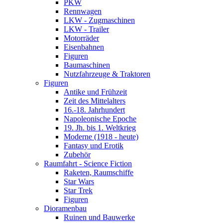
PKW
Rennwagen
LKW - Zugmaschinen
LKW - Trailer
Motorräder
Eisenbahnen
Figuren
Baumaschinen
Nutzfahrzeuge & Traktoren
Figuren
Antike und Frühzeit
Zeit des Mittelalters
16.-18. Jahrhundert
Napoleonische Epoche
19. Jh. bis 1. Weltkrieg
Moderne (1918 - heute)
Fantasy und Erotik
Zubehör
Raumfahrt - Science Fiction
Raketen, Raumschiffe
Star Wars
Star Trek
Figuren
Dioramenbau
Ruinen und Bauwerke