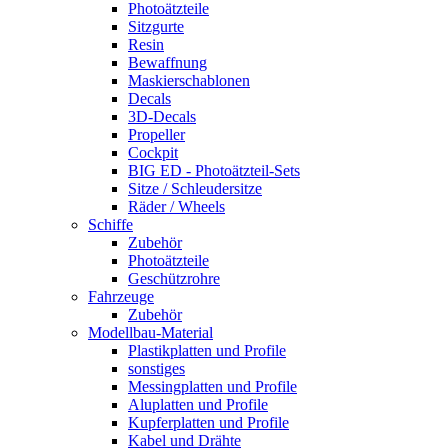
Photoätzteile
Sitzgurte
Resin
Bewaffnung
Maskierschablonen
Decals
3D-Decals
Propeller
Cockpit
BIG ED - Photoätzteil-Sets
Sitze / Schleudersitze
Räder / Wheels
Schiffe
Zubehör
Photoätzteile
Geschützrohre
Fahrzeuge
Zubehör
Modellbau-Material
Plastikplatten und Profile
sonstiges
Messingplatten und Profile
Aluplatten und Profile
Kupferplatten und Profile
Kabel und Drähte