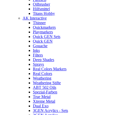
Oilbrusher
Hilfsmittel
Titans Hobby
AK Interactive
Thinner
Quickmarkers
Playmarkers
Quick GEN Sets
Quick GEN
Gouache
Inks
Filters
Deep Shades
Sprays
Real Colors Markers
Real Colors
Weathering
Weathering Stifte
ABT 502 Oils
Spezial-Farben
True Metal
Xtreme Metal
Dual Exo
3GEN Acrylics - Sets