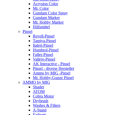
Acrysion Color
Mr. Color
Gundam Color Spray
Gundam Marker
Mr. Hobby Marker
Hilfsmittel
Pinsel
Revell-Pinsel
Tamiya-Pinsel
Italeri-Pinsel
Humbrol-Pinsel
Faller-Pinsel
Vallejo-Pinsel
AK Interactive - Pinsel
Pinsel - diverse Hersteller
Ammo by MIG -Pinsel
Mr. Hobby-Gunze Pinsel
AMMO by MIG
Shader
ATOM
Cobra Motor
Drybrush
Washes & Filters
A-Stand
Farbsets