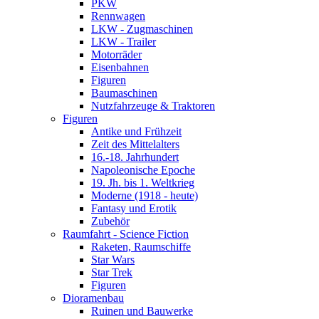
PKW
Rennwagen
LKW - Zugmaschinen
LKW - Trailer
Motorräder
Eisenbahnen
Figuren
Baumaschinen
Nutzfahrzeuge & Traktoren
Figuren
Antike und Frühzeit
Zeit des Mittelalters
16.-18. Jahrhundert
Napoleonische Epoche
19. Jh. bis 1. Weltkrieg
Moderne (1918 - heute)
Fantasy und Erotik
Zubehör
Raumfahrt - Science Fiction
Raketen, Raumschiffe
Star Wars
Star Trek
Figuren
Dioramenbau
Ruinen und Bauwerke