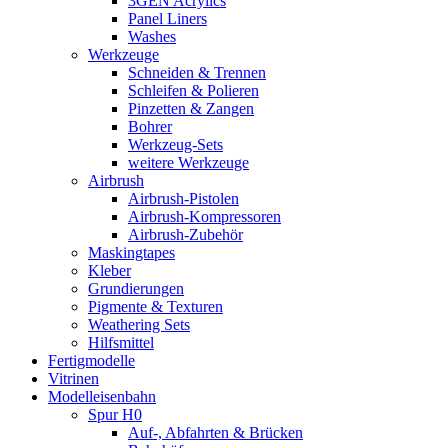
3GEN Acrylics
Panel Liners
Washes
Werkzeuge
Schneiden & Trennen
Schleifen & Polieren
Pinzetten & Zangen
Bohrer
Werkzeug-Sets
weitere Werkzeuge
Airbrush
Airbrush-Pistolen
Airbrush-Kompressoren
Airbrush-Zubehör
Maskingtapes
Kleber
Grundierungen
Pigmente & Texturen
Weathering Sets
Hilfsmittel
Fertigmodelle
Vitrinen
Modelleisenbahn
Spur H0
Auf-, Abfahrten & Brücken