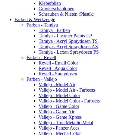
Klebefolien
Gravierschablonen
Schrauben & Nieten (Plastik)
Farben & Werkzeuge
Farben - Tamiya
Tamiya - Farben
Tamiya - Lacquer Paints LP
Tamiya - Acryl Spraydosen TS
Tamiya - Acryl Spraydosen AS
Tamiya - Lexan Spraydosen PS
Farben - Revell
Revell - Email Color
Revell - Aqua Color
Revell - Spraydosen
Farben - Vallejo
Vallejo - Model Air
Vallejo - Model Air - Farbsets
Vallejo - Model Color
Vallejo - Model Color - Farbsets
Vallejo - Game Color
Vallejo - Game Air
Vallejo - Game Xpress
Vallejo - True Metallic Metal
Vallejo - Panzer Aces
Vallejo - Mecha Color