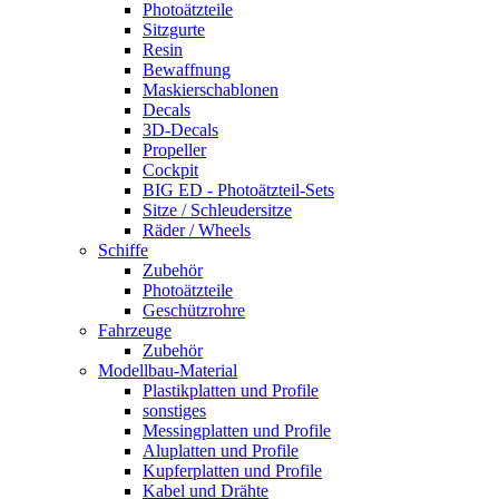
Photoätzteile
Sitzgurte
Resin
Bewaffnung
Maskierschablonen
Decals
3D-Decals
Propeller
Cockpit
BIG ED - Photoätzteil-Sets
Sitze / Schleudersitze
Räder / Wheels
Schiffe
Zubehör
Photoätzteile
Geschützrohre
Fahrzeuge
Zubehör
Modellbau-Material
Plastikplatten und Profile
sonstiges
Messingplatten und Profile
Aluplatten und Profile
Kupferplatten und Profile
Kabel und Drähte