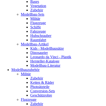
Bases
Vegetation
Zubehör
Modellbau-Sets
Militär
Flugzeuge
Schiffe
Fahrzeuge
Hubschrauber
Raumfahrt
Modellbau-Artikel
Kids - Modellbausätze
Dinosaurier
Leonardo da Vinci - Plastik
Hersteller-Kataloge
Modellbau-Literatur
Modellbauzubehör
Militär
Zubehör
Ketten & Räder
Photoätzteile
Conversion-Sets
Geschützrohre
Flugzeuge
Zubehör