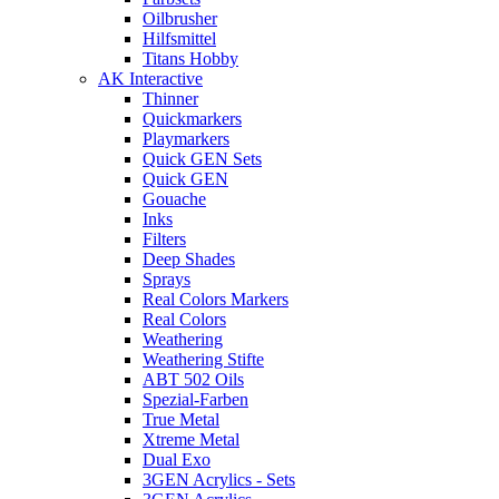
Oilbrusher
Hilfsmittel
Titans Hobby
AK Interactive
Thinner
Quickmarkers
Playmarkers
Quick GEN Sets
Quick GEN
Gouache
Inks
Filters
Deep Shades
Sprays
Real Colors Markers
Real Colors
Weathering
Weathering Stifte
ABT 502 Oils
Spezial-Farben
True Metal
Xtreme Metal
Dual Exo
3GEN Acrylics - Sets