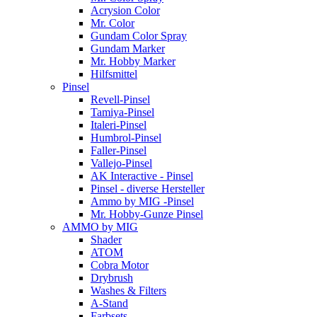
Acrysion Color
Mr. Color
Gundam Color Spray
Gundam Marker
Mr. Hobby Marker
Hilfsmittel
Pinsel
Revell-Pinsel
Tamiya-Pinsel
Italeri-Pinsel
Humbrol-Pinsel
Faller-Pinsel
Vallejo-Pinsel
AK Interactive - Pinsel
Pinsel - diverse Hersteller
Ammo by MIG -Pinsel
Mr. Hobby-Gunze Pinsel
AMMO by MIG
Shader
ATOM
Cobra Motor
Drybrush
Washes & Filters
A-Stand
Farbsets