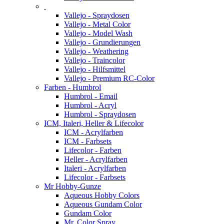
Vallejo - Spraydosen
Vallejo - Metal Color
Vallejo - Model Wash
Vallejo - Grundierungen
Vallejo - Weathering
Vallejo - Traincolor
Vallejo - Hilfsmittel
Vallejo - Premium RC-Color
Farben - Humbrol
Humbrol - Email
Humbrol - Acryl
Humbrol - Spraydosen
ICM, Italeri, Heller & Lifecolor
ICM - Acrylfarben
ICM - Farbsets
Lifecolor - Farben
Heller - Acrylfarben
Italeri - Acrylfarben
Lifecolor - Farbsets
Mr Hobby-Gunze
Aqueous Hobby Colors
Aqueous Gundam Color
Gundam Color
Mr. Color Spray