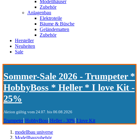
Modellhäuser
Zubehör
Anlagenbau
Elektroteile
Bäume & Büsche
Geländematten
Zubehör
Hersteller
Neuheiten
Sale
Sommer-Sale 2026 - Trumpeter *
HobbyBoss * Heller * I love Kit -
25%
Aktion gültig vom 24.07. bis 06.08.2026
Trumpeter
HobbyBoss
Heller - 30%
I love Kit
modellbau universe
Modellbauzubehör