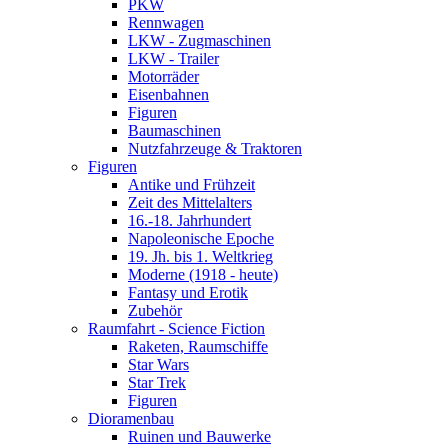
PKW
Rennwagen
LKW - Zugmaschinen
LKW - Trailer
Motorräder
Eisenbahnen
Figuren
Baumaschinen
Nutzfahrzeuge & Traktoren
Figuren
Antike und Frühzeit
Zeit des Mittelalters
16.-18. Jahrhundert
Napoleonische Epoche
19. Jh. bis 1. Weltkrieg
Moderne (1918 - heute)
Fantasy und Erotik
Zubehör
Raumfahrt - Science Fiction
Raketen, Raumschiffe
Star Wars
Star Trek
Figuren
Dioramenbau
Ruinen und Bauwerke