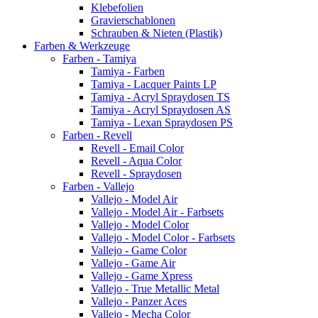
Klebefolien
Gravierschablonen
Schrauben & Nieten (Plastik)
Farben & Werkzeuge
Farben - Tamiya
Tamiya - Farben
Tamiya - Lacquer Paints LP
Tamiya - Acryl Spraydosen TS
Tamiya - Acryl Spraydosen AS
Tamiya - Lexan Spraydosen PS
Farben - Revell
Revell - Email Color
Revell - Aqua Color
Revell - Spraydosen
Farben - Vallejo
Vallejo - Model Air
Vallejo - Model Air - Farbsets
Vallejo - Model Color
Vallejo - Model Color - Farbsets
Vallejo - Game Color
Vallejo - Game Air
Vallejo - Game Xpress
Vallejo - True Metallic Metal
Vallejo - Panzer Aces
Vallejo - Mecha Color