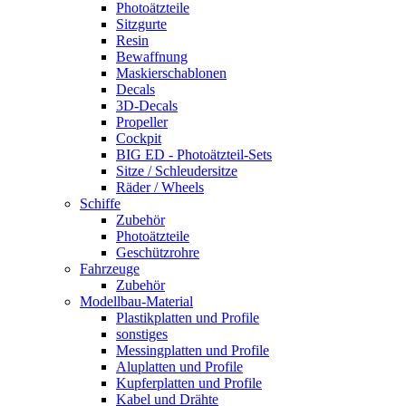
Photoätzteile
Sitzgurte
Resin
Bewaffnung
Maskierschablonen
Decals
3D-Decals
Propeller
Cockpit
BIG ED - Photoätzteil-Sets
Sitze / Schleudersitze
Räder / Wheels
Schiffe
Zubehör
Photoätzteile
Geschützrohre
Fahrzeuge
Zubehör
Modellbau-Material
Plastikplatten und Profile
sonstiges
Messingplatten und Profile
Aluplatten und Profile
Kupferplatten und Profile
Kabel und Drähte