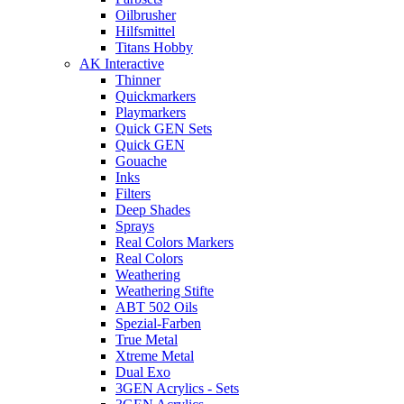
Oilbrusher
Hilfsmittel
Titans Hobby
AK Interactive
Thinner
Quickmarkers
Playmarkers
Quick GEN Sets
Quick GEN
Gouache
Inks
Filters
Deep Shades
Sprays
Real Colors Markers
Real Colors
Weathering
Weathering Stifte
ABT 502 Oils
Spezial-Farben
True Metal
Xtreme Metal
Dual Exo
3GEN Acrylics - Sets