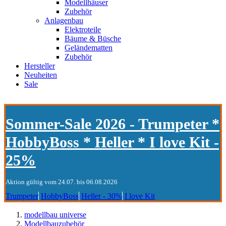
Modellhäuser
Zubehör
Anlagenbau
Elektroteile
Bäume & Büsche
Geländematten
Zubehör
Hersteller
Neuheiten
Sale
Sommer-Sale 2026 - Trumpeter *
HobbyBoss * Heller * I love Kit -
25%
Aktion gültig vom 24.07. bis 06.08.2026
Trumpeter
HobbyBoss
Heller - 30%
I love Kit
modellbau universe
Modellbauzubehör