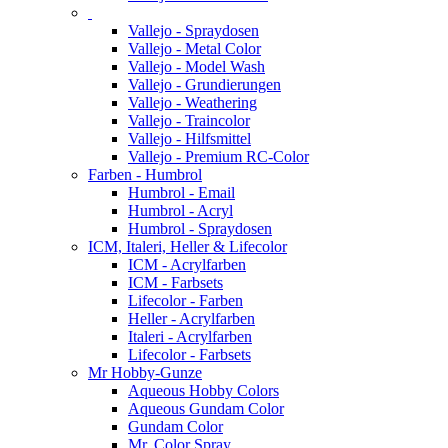
Vallejo - Spraydosen
Vallejo - Metal Color
Vallejo - Model Wash
Vallejo - Grundierungen
Vallejo - Weathering
Vallejo - Traincolor
Vallejo - Hilfsmittel
Vallejo - Premium RC-Color
Farben - Humbrol
Humbrol - Email
Humbrol - Acryl
Humbrol - Spraydosen
ICM, Italeri, Heller & Lifecolor
ICM - Acrylfarben
ICM - Farbsets
Lifecolor - Farben
Heller - Acrylfarben
Italeri - Acrylfarben
Lifecolor - Farbsets
Mr Hobby-Gunze
Aqueous Hobby Colors
Aqueous Gundam Color
Gundam Color
Mr. Color Spray