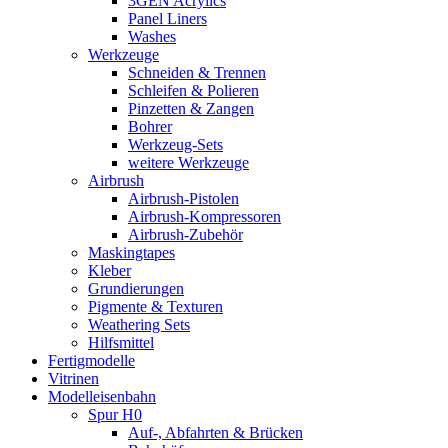
3GEN Acrylics
Panel Liners
Washes
Werkzeuge
Schneiden & Trennen
Schleifen & Polieren
Pinzetten & Zangen
Bohrer
Werkzeug-Sets
weitere Werkzeuge
Airbrush
Airbrush-Pistolen
Airbrush-Kompressoren
Airbrush-Zubehör
Maskingtapes
Kleber
Grundierungen
Pigmente & Texturen
Weathering Sets
Hilfsmittel
Fertigmodelle
Vitrinen
Modelleisenbahn
Spur H0
Auf-, Abfahrten & Brücken