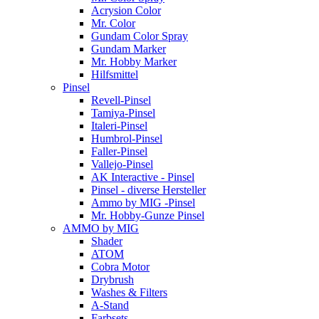
Acrysion Color
Mr. Color
Gundam Color Spray
Gundam Marker
Mr. Hobby Marker
Hilfsmittel
Pinsel
Revell-Pinsel
Tamiya-Pinsel
Italeri-Pinsel
Humbrol-Pinsel
Faller-Pinsel
Vallejo-Pinsel
AK Interactive - Pinsel
Pinsel - diverse Hersteller
Ammo by MIG -Pinsel
Mr. Hobby-Gunze Pinsel
AMMO by MIG
Shader
ATOM
Cobra Motor
Drybrush
Washes & Filters
A-Stand
Farbsets