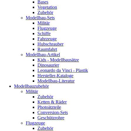
Bases
Vegetation
Zubehör
Modellbau-Sets
Militär
Flugzeuge
Schiffe
Fahrzeuge
Hubschrauber
Raumfahrt
Modellbau-Artikel
Kids - Modellbausätze
Dinosaurier
Leonardo da Vinci - Plastik
Hersteller-Kataloge
Modellbau-Literatur
Modellbauzubehör
Militär
Zubehör
Ketten & Räder
Photoätzteile
Conversion-Sets
Geschützrohre
Flugzeuge
Zubehör