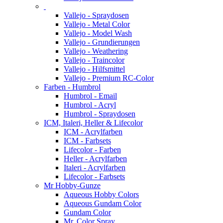
Vallejo - Spraydosen
Vallejo - Metal Color
Vallejo - Model Wash
Vallejo - Grundierungen
Vallejo - Weathering
Vallejo - Traincolor
Vallejo - Hilfsmittel
Vallejo - Premium RC-Color
Farben - Humbrol
Humbrol - Email
Humbrol - Acryl
Humbrol - Spraydosen
ICM, Italeri, Heller & Lifecolor
ICM - Acrylfarben
ICM - Farbsets
Lifecolor - Farben
Heller - Acrylfarben
Italeri - Acrylfarben
Lifecolor - Farbsets
Mr Hobby-Gunze
Aqueous Hobby Colors
Aqueous Gundam Color
Gundam Color
Mr. Color Spray