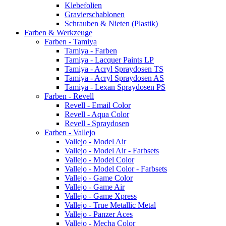
Klebefolien
Gravierschablonen
Schrauben & Nieten (Plastik)
Farben & Werkzeuge
Farben - Tamiya
Tamiya - Farben
Tamiya - Lacquer Paints LP
Tamiya - Acryl Spraydosen TS
Tamiya - Acryl Spraydosen AS
Tamiya - Lexan Spraydosen PS
Farben - Revell
Revell - Email Color
Revell - Aqua Color
Revell - Spraydosen
Farben - Vallejo
Vallejo - Model Air
Vallejo - Model Air - Farbsets
Vallejo - Model Color
Vallejo - Model Color - Farbsets
Vallejo - Game Color
Vallejo - Game Air
Vallejo - Game Xpress
Vallejo - True Metallic Metal
Vallejo - Panzer Aces
Vallejo - Mecha Color