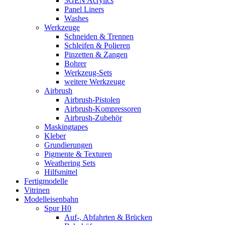
3GEN Acrylics
Panel Liners
Washes
Werkzeuge
Schneiden & Trennen
Schleifen & Polieren
Pinzetten & Zangen
Bohrer
Werkzeug-Sets
weitere Werkzeuge
Airbrush
Airbrush-Pistolen
Airbrush-Kompressoren
Airbrush-Zubehör
Maskingtapes
Kleber
Grundierungen
Pigmente & Texturen
Weathering Sets
Hilfsmittel
Fertigmodelle
Vitrinen
Modelleisenbahn
Spur H0
Auf-, Abfahrten & Brücken