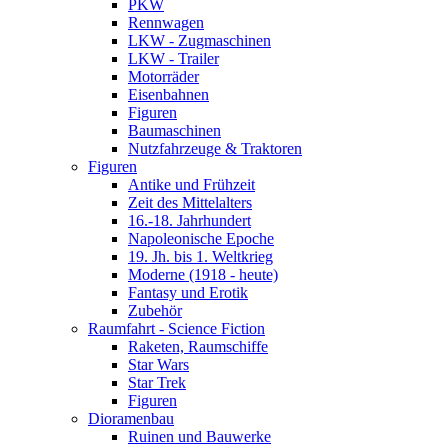
PKW
Rennwagen
LKW - Zugmaschinen
LKW - Trailer
Motorräder
Eisenbahnen
Figuren
Baumaschinen
Nutzfahrzeuge & Traktoren
Figuren
Antike und Frühzeit
Zeit des Mittelalters
16.-18. Jahrhundert
Napoleonische Epoche
19. Jh. bis 1. Weltkrieg
Moderne (1918 - heute)
Fantasy und Erotik
Zubehör
Raumfahrt - Science Fiction
Raketen, Raumschiffe
Star Wars
Star Trek
Figuren
Dioramenbau
Ruinen und Bauwerke