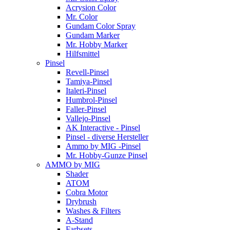
Acrysion Color
Mr. Color
Gundam Color Spray
Gundam Marker
Mr. Hobby Marker
Hilfsmittel
Pinsel
Revell-Pinsel
Tamiya-Pinsel
Italeri-Pinsel
Humbrol-Pinsel
Faller-Pinsel
Vallejo-Pinsel
AK Interactive - Pinsel
Pinsel - diverse Hersteller
Ammo by MIG -Pinsel
Mr. Hobby-Gunze Pinsel
AMMO by MIG
Shader
ATOM
Cobra Motor
Drybrush
Washes & Filters
A-Stand
Farbsets