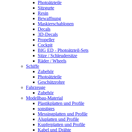
Photoätzteile
Sitzgurte
Resin
Bewaffnung
Maskierschablonen
Decals
3D-Decals
Propeller
Cockpit
BIG ED - Photoätzteil-Sets
Sitze / Schleudersitze
Räder / Wheels
Schiffe
Zubehör
Photoätzteile
Geschützrohre
Fahrzeuge
Zubehör
Modellbau-Material
Plastikplatten und Profile
sonstiges
Messingplatten und Profile
Aluplatten und Profile
Kupferplatten und Profile
Kabel und Drähte