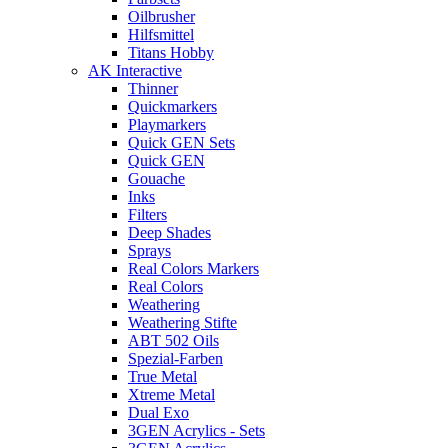
Oilbrusher
Hilfsmittel
Titans Hobby
AK Interactive
Thinner
Quickmarkers
Playmarkers
Quick GEN Sets
Quick GEN
Gouache
Inks
Filters
Deep Shades
Sprays
Real Colors Markers
Real Colors
Weathering
Weathering Stifte
ABT 502 Oils
Spezial-Farben
True Metal
Xtreme Metal
Dual Exo
3GEN Acrylics - Sets