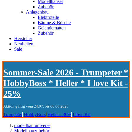
Modellhäuser
Zubehör
Anlagenbau
Elektroteile
Bäume & Büsche
Geländematten
Zubehör
Hersteller
Neuheiten
Sale
Sommer-Sale 2026 - Trumpeter *
HobbyBoss * Heller * I love Kit -
25%
Aktion gültig vom 24.07. bis 06.08.2026
Trumpeter
HobbyBoss
Heller - 30%
I love Kit
modellbau universe
Modellbauzubehör