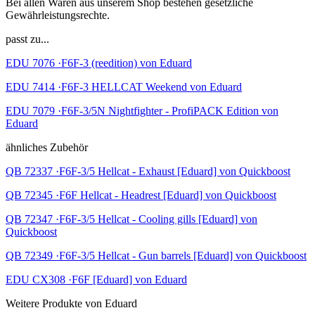
Bei allen Waren aus unserem Shop bestehen gesetzliche
Gewährleistungsrechte.
passt zu...
EDU 7076 ·F6F-3 (reedition) von Eduard
EDU 7414 ·F6F-3 HELLCAT Weekend von Eduard
EDU 7079 ·F6F-3/5N Nightfighter - ProfiPACK Edition von
Eduard
ähnliches Zubehör
QB 72337 ·F6F-3/5 Hellcat - Exhaust [Eduard] von Quickboost
QB 72345 ·F6F Hellcat - Headrest [Eduard] von Quickboost
QB 72347 ·F6F-3/5 Hellcat - Cooling gills [Eduard] von
Quickboost
QB 72349 ·F6F-3/5 Hellcat - Gun barrels [Eduard] von Quickboost
EDU CX308 ·F6F [Eduard] von Eduard
Weitere Produkte von Eduard