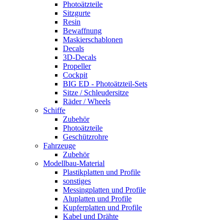
Photoätzteile
Sitzgurte
Resin
Bewaffnung
Maskierschablonen
Decals
3D-Decals
Propeller
Cockpit
BIG ED - Photoätzteil-Sets
Sitze / Schleudersitze
Räder / Wheels
Schiffe
Zubehör
Photoätzteile
Geschützrohre
Fahrzeuge
Zubehör
Modellbau-Material
Plastikplatten und Profile
sonstiges
Messingplatten und Profile
Aluplatten und Profile
Kupferplatten und Profile
Kabel und Drähte