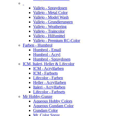
Vallejo - Spraydosen
Vallejo - Metal Color
Vallejo - Model Wash
Vallejo - Grundierungen
Vallejo - Weathering
Vallejo - Traincolor
Vallejo - Hilfsmittel
Vallejo - Premium RC-Color
Farben - Humbrol
Humbrol - Email
Humbrol - Acryl
Humbrol - Spraydosen
ICM, Italeri, Heller & Lifecolor
ICM - Acrylfarben
ICM - Farbsets
Lifecolor - Farben
Heller - Acrylfarben
Italeri - Acrylfarben
Lifecolor - Farbsets
Mr Hobby-Gunze
Aqueous Hobby Colors
Aqueous Gundam Color
Gundam Color
Mr. Color Spray