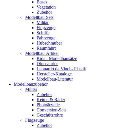
Bases
Vegetation
Zubehör
Modellbau-Sets
Militär
Flugzeuge
Schiffe
Fahrzeuge
Hubschrauber
Raumfahrt
Modellbau-Artikel
Kids - Modellbausätze
Dinosaurier
Leonardo da Vinci - Plastik
Hersteller-Kataloge
Modellbau-Literatur
Modellbauzubehör
Militär
Zubehör
Ketten & Räder
Photoätzteile
Conversion-Sets
Geschützrohre
Flugzeuge
Zubehör