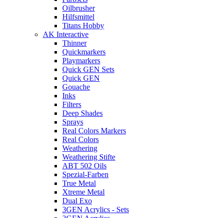
Oilbrusher
Hilfsmittel
Titans Hobby
AK Interactive
Thinner
Quickmarkers
Playmarkers
Quick GEN Sets
Quick GEN
Gouache
Inks
Filters
Deep Shades
Sprays
Real Colors Markers
Real Colors
Weathering
Weathering Stifte
ABT 502 Oils
Spezial-Farben
True Metal
Xtreme Metal
Dual Exo
3GEN Acrylics - Sets