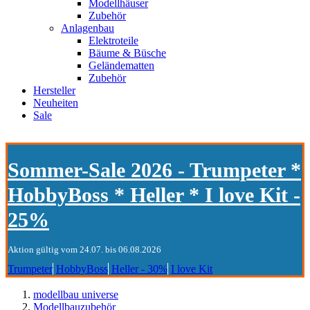
Modellhäuser
Zubehör
Anlagenbau
Elektroteile
Bäume & Büsche
Geländematten
Zubehör
Hersteller
Neuheiten
Sale
Sommer-Sale 2026 - Trumpeter *
HobbyBoss * Heller * I love Kit -
25%
Aktion gültig vom 24.07. bis 06.08.2026
Trumpeter
HobbyBoss
Heller - 30%
I love Kit
modellbau universe
Modellbauzubehör