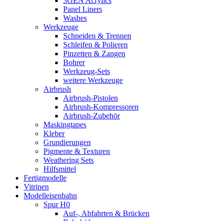
3GEN Acrylics
Panel Liners
Washes
Werkzeuge
Schneiden & Trennen
Schleifen & Polieren
Pinzetten & Zangen
Bohrer
Werkzeug-Sets
weitere Werkzeuge
Airbrush
Airbrush-Pistolen
Airbrush-Kompressoren
Airbrush-Zubehör
Maskingtapes
Kleber
Grundierungen
Pigmente & Texturen
Weathering Sets
Hilfsmittel
Fertigmodelle
Vitrinen
Modelleisenbahn
Spur H0
Auf-, Abfahrten & Brücken