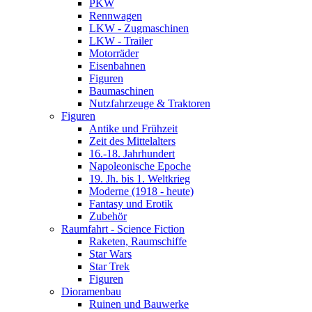
PKW
Rennwagen
LKW - Zugmaschinen
LKW - Trailer
Motorräder
Eisenbahnen
Figuren
Baumaschinen
Nutzfahrzeuge & Traktoren
Figuren
Antike und Frühzeit
Zeit des Mittelalters
16.-18. Jahrhundert
Napoleonische Epoche
19. Jh. bis 1. Weltkrieg
Moderne (1918 - heute)
Fantasy und Erotik
Zubehör
Raumfahrt - Science Fiction
Raketen, Raumschiffe
Star Wars
Star Trek
Figuren
Dioramenbau
Ruinen und Bauwerke