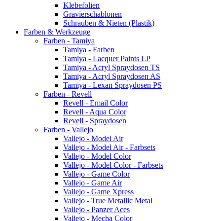
Klebefolien
Gravierschablonen
Schrauben & Nieten (Plastik)
Farben & Werkzeuge
Farben - Tamiya
Tamiya - Farben
Tamiya - Lacquer Paints LP
Tamiya - Acryl Spraydosen TS
Tamiya - Acryl Spraydosen AS
Tamiya - Lexan Spraydosen PS
Farben - Revell
Revell - Email Color
Revell - Aqua Color
Revell - Spraydosen
Farben - Vallejo
Vallejo - Model Air
Vallejo - Model Air - Farbsets
Vallejo - Model Color
Vallejo - Model Color - Farbsets
Vallejo - Game Color
Vallejo - Game Air
Vallejo - Game Xpress
Vallejo - True Metallic Metal
Vallejo - Panzer Aces
Vallejo - Mecha Color