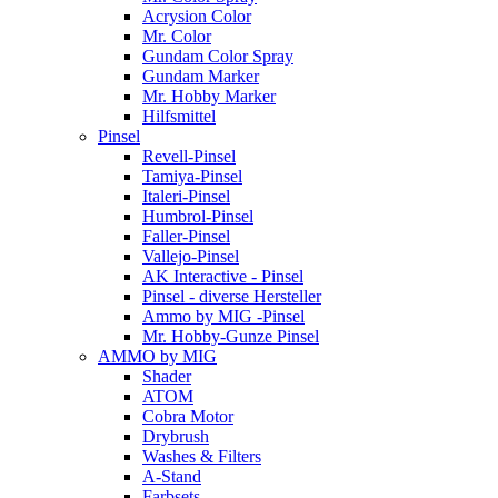
Acrysion Color
Mr. Color
Gundam Color Spray
Gundam Marker
Mr. Hobby Marker
Hilfsmittel
Pinsel
Revell-Pinsel
Tamiya-Pinsel
Italeri-Pinsel
Humbrol-Pinsel
Faller-Pinsel
Vallejo-Pinsel
AK Interactive - Pinsel
Pinsel - diverse Hersteller
Ammo by MIG -Pinsel
Mr. Hobby-Gunze Pinsel
AMMO by MIG
Shader
ATOM
Cobra Motor
Drybrush
Washes & Filters
A-Stand
Farbsets