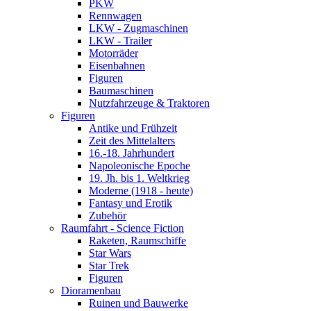
PKW
Rennwagen
LKW - Zugmaschinen
LKW - Trailer
Motorräder
Eisenbahnen
Figuren
Baumaschinen
Nutzfahrzeuge & Traktoren
Figuren
Antike und Frühzeit
Zeit des Mittelalters
16.-18. Jahrhundert
Napoleonische Epoche
19. Jh. bis 1. Weltkrieg
Moderne (1918 - heute)
Fantasy und Erotik
Zubehör
Raumfahrt - Science Fiction
Raketen, Raumschiffe
Star Wars
Star Trek
Figuren
Dioramenbau
Ruinen und Bauwerke