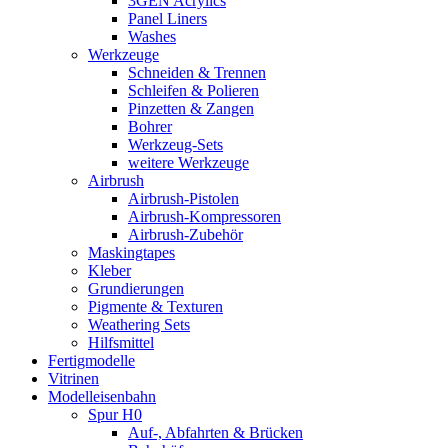
3GEN Acrylics
Panel Liners
Washes
Werkzeuge
Schneiden & Trennen
Schleifen & Polieren
Pinzetten & Zangen
Bohrer
Werkzeug-Sets
weitere Werkzeuge
Airbrush
Airbrush-Pistolen
Airbrush-Kompressoren
Airbrush-Zubehör
Maskingtapes
Kleber
Grundierungen
Pigmente & Texturen
Weathering Sets
Hilfsmittel
Fertigmodelle
Vitrinen
Modelleisenbahn
Spur H0
Auf-, Abfahrten & Brücken