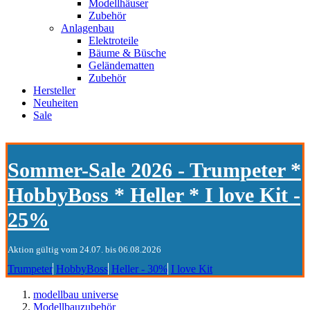
Modellhäuser
Zubehör
Anlagenbau
Elektroteile
Bäume & Büsche
Geländematten
Zubehör
Hersteller
Neuheiten
Sale
Sommer-Sale 2026 - Trumpeter *
HobbyBoss * Heller * I love Kit -
25%
Aktion gültig vom 24.07. bis 06.08.2026
Trumpeter
HobbyBoss
Heller - 30%
I love Kit
modellbau universe
Modellbauzubehör