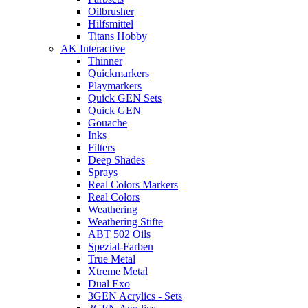
Oilbrusher
Hilfsmittel
Titans Hobby
AK Interactive
Thinner
Quickmarkers
Playmarkers
Quick GEN Sets
Quick GEN
Gouache
Inks
Filters
Deep Shades
Sprays
Real Colors Markers
Real Colors
Weathering
Weathering Stifte
ABT 502 Oils
Spezial-Farben
True Metal
Xtreme Metal
Dual Exo
3GEN Acrylics - Sets