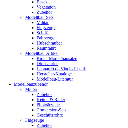
Bases
Vegetation
Zubehör
Modellbau-Sets
Militär
Flugzeuge
Schiffe
Fahrzeuge
Hubschrauber
Raumfahrt
Modellbau-Artikel
Kids - Modellbausätze
Dinosaurier
Leonardo da Vinci - Plastik
Hersteller-Kataloge
Modellbau-Literatur
Modellbauzubehör
Militär
Zubehör
Ketten & Räder
Photoätzteile
Conversion-Sets
Geschützrohre
Flugzeuge
Zubehör