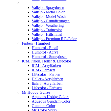
Vallejo - Spraydosen
Vallejo - Metal Color
Vallejo - Model Wash
Vallejo - Grundierungen
Vallejo - Weathering
Vallejo - Traincolor
Vallejo - Hilfsmittel
Vallejo - Premium RC-Color
Farben - Humbrol
Humbrol - Email
Humbrol - Acryl
Humbrol - Spraydosen
ICM, Italeri, Heller & Lifecolor
ICM - Acrylfarben
ICM - Farbsets
Lifecolor - Farben
Heller - Acrylfarben
Italeri - Acrylfarben
Lifecolor - Farbsets
Mr Hobby-Gunze
Aqueous Hobby Colors
Aqueous Gundam Color
Gundam Color
Mr. Color Spray