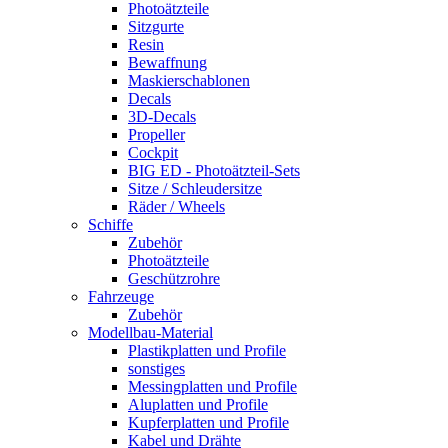
Photoätzteile
Sitzgurte
Resin
Bewaffnung
Maskierschablonen
Decals
3D-Decals
Propeller
Cockpit
BIG ED - Photoätzteil-Sets
Sitze / Schleudersitze
Räder / Wheels
Schiffe
Zubehör
Photoätzteile
Geschützrohre
Fahrzeuge
Zubehör
Modellbau-Material
Plastikplatten und Profile
sonstiges
Messingplatten und Profile
Aluplatten und Profile
Kupferplatten und Profile
Kabel und Drähte