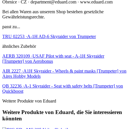
Obrnice · CZ · department@eduard.com · www.eduard.com
Bei allen Waren aus unserem Shop bestehen gesetzliche
Gewährleistungsrechte.
passt zu...
TRU 02253 ·A-1H AD-6 Skyraider von Trumpeter
ähnliches Zubehör
AERB 320109 ·USAF Pilot with seat - A-1H Skyraider
[Trumpeter] von Aerobonus
AIR 2227 ·A1H Skyraider - Wheels & paint masks [Trumpeter] von
Aires Hobby Models
QB 32236 ·A-1 Skyraider - Seat with safety belts [Trumpeter] von
Quickboost
Weitere Produkte von Eduard
Weitere Produkte von Eduard, die Sie interessieren
könnten