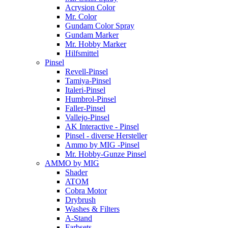
Acrysion Color
Mr. Color
Gundam Color Spray
Gundam Marker
Mr. Hobby Marker
Hilfsmittel
Pinsel
Revell-Pinsel
Tamiya-Pinsel
Italeri-Pinsel
Humbrol-Pinsel
Faller-Pinsel
Vallejo-Pinsel
AK Interactive - Pinsel
Pinsel - diverse Hersteller
Ammo by MIG -Pinsel
Mr. Hobby-Gunze Pinsel
AMMO by MIG
Shader
ATOM
Cobra Motor
Drybrush
Washes & Filters
A-Stand
Farbsets