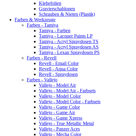
Klebefolien
Gravierschablonen
Schrauben & Nieten (Plastik)
Farben & Werkzeuge
Farben - Tamiya
Tamiya - Farben
Tamiya - Lacquer Paints LP
Tamiya - Acryl Spraydosen TS
Tamiya - Acryl Spraydosen AS
Tamiya - Lexan Spraydosen PS
Farben - Revell
Revell - Email Color
Revell - Aqua Color
Revell - Spraydosen
Farben - Vallejo
Vallejo - Model Air
Vallejo - Model Air - Farbsets
Vallejo - Model Color
Vallejo - Model Color - Farbsets
Vallejo - Game Color
Vallejo - Game Air
Vallejo - Game Xpress
Vallejo - True Metallic Metal
Vallejo - Panzer Aces
Vallejo - Mecha Color