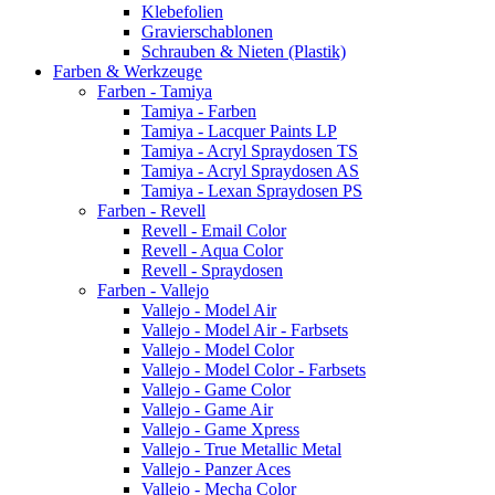
Klebefolien
Gravierschablonen
Schrauben & Nieten (Plastik)
Farben & Werkzeuge
Farben - Tamiya
Tamiya - Farben
Tamiya - Lacquer Paints LP
Tamiya - Acryl Spraydosen TS
Tamiya - Acryl Spraydosen AS
Tamiya - Lexan Spraydosen PS
Farben - Revell
Revell - Email Color
Revell - Aqua Color
Revell - Spraydosen
Farben - Vallejo
Vallejo - Model Air
Vallejo - Model Air - Farbsets
Vallejo - Model Color
Vallejo - Model Color - Farbsets
Vallejo - Game Color
Vallejo - Game Air
Vallejo - Game Xpress
Vallejo - True Metallic Metal
Vallejo - Panzer Aces
Vallejo - Mecha Color