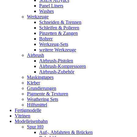
3GEN Acrylics
Panel Liners
Washes
Werkzeuge
Schneiden & Trennen
Schleifen & Polieren
Pinzetten & Zangen
Bohrer
Werkzeug-Sets
weitere Werkzeuge
Airbrush
Airbrush-Pistolen
Airbrush-Kompressoren
Airbrush-Zubehör
Maskingtapes
Kleber
Grundierungen
Pigmente & Texturen
Weathering Sets
Hilfsmittel
Fertigmodelle
Vitrinen
Modelleisenbahn
Spur H0
Auf-, Abfahrten & Brücken