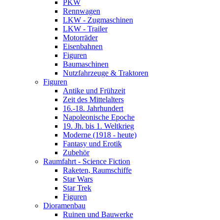
PKW
Rennwagen
LKW - Zugmaschinen
LKW - Trailer
Motorräder
Eisenbahnen
Figuren
Baumaschinen
Nutzfahrzeuge & Traktoren
Figuren
Antike und Frühzeit
Zeit des Mittelalters
16.-18. Jahrhundert
Napoleonische Epoche
19. Jh. bis 1. Weltkrieg
Moderne (1918 - heute)
Fantasy und Erotik
Zubehör
Raumfahrt - Science Fiction
Raketen, Raumschiffe
Star Wars
Star Trek
Figuren
Dioramenbau
Ruinen und Bauwerke