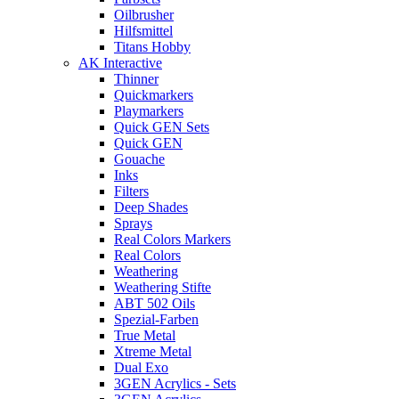
Oilbrusher
Hilfsmittel
Titans Hobby
AK Interactive
Thinner
Quickmarkers
Playmarkers
Quick GEN Sets
Quick GEN
Gouache
Inks
Filters
Deep Shades
Sprays
Real Colors Markers
Real Colors
Weathering
Weathering Stifte
ABT 502 Oils
Spezial-Farben
True Metal
Xtreme Metal
Dual Exo
3GEN Acrylics - Sets