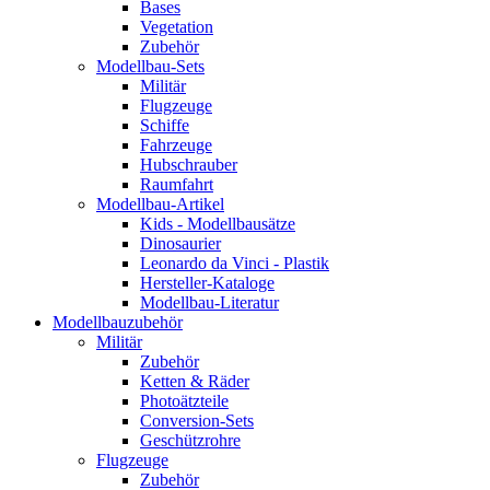
Bases
Vegetation
Zubehör
Modellbau-Sets
Militär
Flugzeuge
Schiffe
Fahrzeuge
Hubschrauber
Raumfahrt
Modellbau-Artikel
Kids - Modellbausätze
Dinosaurier
Leonardo da Vinci - Plastik
Hersteller-Kataloge
Modellbau-Literatur
Modellbauzubehör
Militär
Zubehör
Ketten & Räder
Photoätzteile
Conversion-Sets
Geschützrohre
Flugzeuge
Zubehör