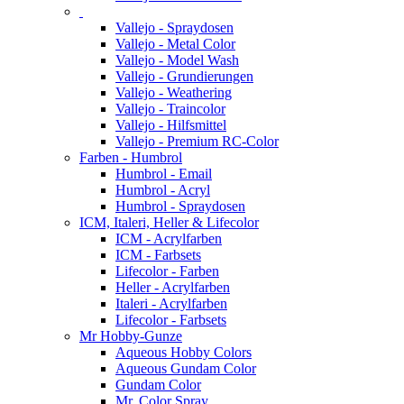
Vallejo - Spraydosen
Vallejo - Metal Color
Vallejo - Model Wash
Vallejo - Grundierungen
Vallejo - Weathering
Vallejo - Traincolor
Vallejo - Hilfsmittel
Vallejo - Premium RC-Color
Farben - Humbrol
Humbrol - Email
Humbrol - Acryl
Humbrol - Spraydosen
ICM, Italeri, Heller & Lifecolor
ICM - Acrylfarben
ICM - Farbsets
Lifecolor - Farben
Heller - Acrylfarben
Italeri - Acrylfarben
Lifecolor - Farbsets
Mr Hobby-Gunze
Aqueous Hobby Colors
Aqueous Gundam Color
Gundam Color
Mr. Color Spray