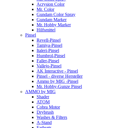
Acrysion Color
Mr. Color
Gundam Color Spray
Gundam Marker
Mr. Hobby Marker
Hilfsmittel
Pinsel
Revell-Pinsel
Tamiya-Pinsel
Italeri-Pinsel
Humbrol-Pinsel
Faller-Pinsel
Vallejo-Pinsel
AK Interactive - Pinsel
Pinsel - diverse Hersteller
Ammo by MIG -Pinsel
Mr. Hobby-Gunze Pinsel
AMMO by MIG
Shader
ATOM
Cobra Motor
Drybrush
Washes & Filters
A-Stand
Farbsets