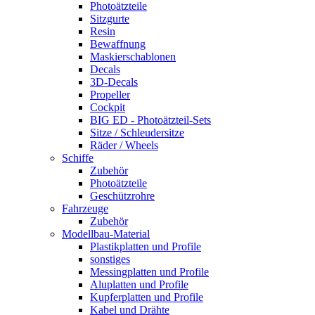
Photoätzteile
Sitzgurte
Resin
Bewaffnung
Maskierschablonen
Decals
3D-Decals
Propeller
Cockpit
BIG ED - Photoätzteil-Sets
Sitze / Schleudersitze
Räder / Wheels
Schiffe
Zubehör
Photoätzteile
Geschützrohre
Fahrzeuge
Zubehör
Modellbau-Material
Plastikplatten und Profile
sonstiges
Messingplatten und Profile
Aluplatten und Profile
Kupferplatten und Profile
Kabel und Drähte