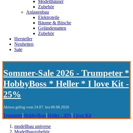
Modellhäuser
Zubehör
Anlagenbau
Elektroteile
Bäume & Büsche
Geländematten
Zubehör
Hersteller
Neuheiten
Sale
Sommer-Sale 2026 - Trumpeter *
HobbyBoss * Heller * I love Kit -
25%
Aktion gültig vom 24.07. bis 06.08.2026
Trumpeter
HobbyBoss
Heller - 30%
I love Kit
modellbau universe
Modellbauzubehör