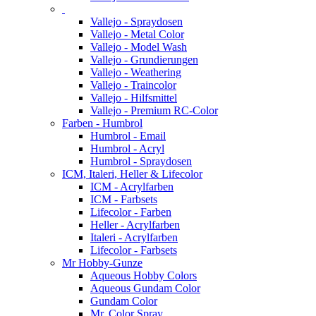
Vallejo - Spraydosen
Vallejo - Metal Color
Vallejo - Model Wash
Vallejo - Grundierungen
Vallejo - Weathering
Vallejo - Traincolor
Vallejo - Hilfsmittel
Vallejo - Premium RC-Color
Farben - Humbrol
Humbrol - Email
Humbrol - Acryl
Humbrol - Spraydosen
ICM, Italeri, Heller & Lifecolor
ICM - Acrylfarben
ICM - Farbsets
Lifecolor - Farben
Heller - Acrylfarben
Italeri - Acrylfarben
Lifecolor - Farbsets
Mr Hobby-Gunze
Aqueous Hobby Colors
Aqueous Gundam Color
Gundam Color
Mr. Color Spray