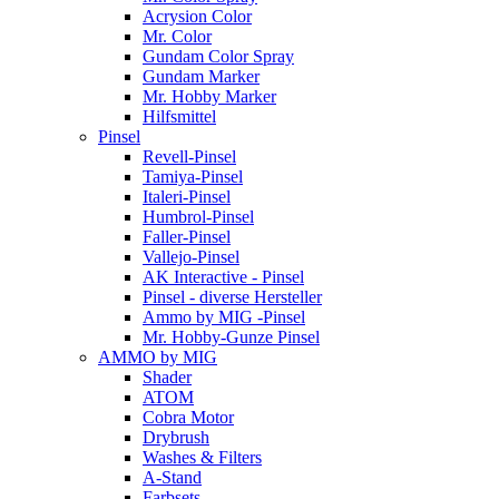
Acrysion Color
Mr. Color
Gundam Color Spray
Gundam Marker
Mr. Hobby Marker
Hilfsmittel
Pinsel
Revell-Pinsel
Tamiya-Pinsel
Italeri-Pinsel
Humbrol-Pinsel
Faller-Pinsel
Vallejo-Pinsel
AK Interactive - Pinsel
Pinsel - diverse Hersteller
Ammo by MIG -Pinsel
Mr. Hobby-Gunze Pinsel
AMMO by MIG
Shader
ATOM
Cobra Motor
Drybrush
Washes & Filters
A-Stand
Farbsets