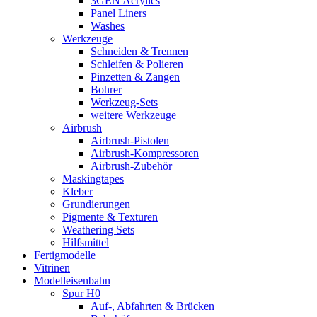
3GEN Acrylics
Panel Liners
Washes
Werkzeuge
Schneiden & Trennen
Schleifen & Polieren
Pinzetten & Zangen
Bohrer
Werkzeug-Sets
weitere Werkzeuge
Airbrush
Airbrush-Pistolen
Airbrush-Kompressoren
Airbrush-Zubehör
Maskingtapes
Kleber
Grundierungen
Pigmente & Texturen
Weathering Sets
Hilfsmittel
Fertigmodelle
Vitrinen
Modelleisenbahn
Spur H0
Auf-, Abfahrten & Brücken