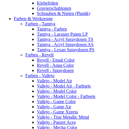
Klebefolien
Gravierschablonen
Schrauben & Nieten (Plastik)
Farben & Werkzeuge
Farben - Tamiya
Tamiya - Farben
Tamiya - Lacquer Paints LP
Tamiya - Acryl Spraydosen TS
Tamiya - Acryl Spraydosen AS
Tamiya - Lexan Spraydosen PS
Farben - Revell
Revell - Email Color
Revell - Aqua Color
Revell - Spraydosen
Farben - Vallejo
Vallejo - Model Air
Vallejo - Model Air - Farbsets
Vallejo - Model Color
Vallejo - Model Color - Farbsets
Vallejo - Game Color
Vallejo - Game Air
Vallejo - Game Xpress
Vallejo - True Metallic Metal
Vallejo - Panzer Aces
Vallejo - Mecha Color