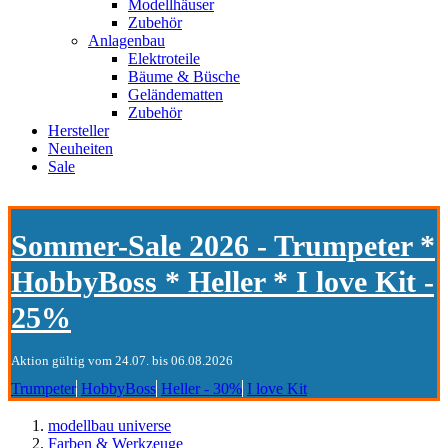
Modellhäuser
Zubehör
Anlagenbau
Elektroteile
Bäume & Büsche
Geländematten
Zubehör
Hersteller
Neuheiten
Sale
Sommer-Sale 2026 - Trumpeter *
HobbyBoss * Heller * I love Kit -
25%
Aktion gültig vom 24.07. bis 06.08.2026
Trumpeter
HobbyBoss
Heller - 30%
I love Kit
modellbau universe
Farben & Werkzeuge