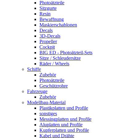
Photoätzteile
Sitzgurte
Resin
Bewaffnung
Maskierschablonen
Decals
3D-Decals
Propeller
Cockpit
BIG ED - Photoätzteil-Sets
Sitze / Schleudersitze
Räder / Wheels
Schiffe
Zubehör
Photoätzteile
Geschützrohre
Fahrzeuge
Zubehör
Modellbau-Material
Plastikplatten und Profile
sonstiges
Messingplatten und Profile
Aluplatten und Profile
Kupferplatten und Profile
Kabel und Drähte