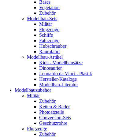
Bases
Vegetation
Zubehör
Modellbau-Sets
Militär
Flugzeuge
Schiffe
Fahrzeuge
Hubschrauber
Raumfahrt
Modellbau-Artikel
Kids - Modellbausätze
Dinosaurier
Leonardo da Vinci - Plastik
Hersteller-Kataloge
Modellbau-Literatur
Modellbauzubehör
Militär
Zubehör
Ketten & Räder
Photoätzteile
Conversion-Sets
Geschützrohre
Flugzeuge
Zubehör