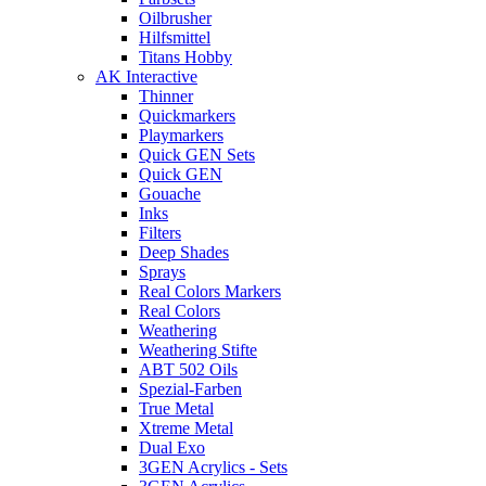
Oilbrusher
Hilfsmittel
Titans Hobby
AK Interactive
Thinner
Quickmarkers
Playmarkers
Quick GEN Sets
Quick GEN
Gouache
Inks
Filters
Deep Shades
Sprays
Real Colors Markers
Real Colors
Weathering
Weathering Stifte
ABT 502 Oils
Spezial-Farben
True Metal
Xtreme Metal
Dual Exo
3GEN Acrylics - Sets