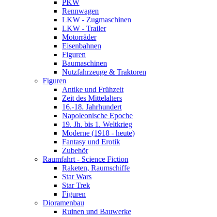
PKW
Rennwagen
LKW - Zugmaschinen
LKW - Trailer
Motorräder
Eisenbahnen
Figuren
Baumaschinen
Nutzfahrzeuge & Traktoren
Figuren
Antike und Frühzeit
Zeit des Mittelalters
16.-18. Jahrhundert
Napoleonische Epoche
19. Jh. bis 1. Weltkrieg
Moderne (1918 - heute)
Fantasy und Erotik
Zubehör
Raumfahrt - Science Fiction
Raketen, Raumschiffe
Star Wars
Star Trek
Figuren
Dioramenbau
Ruinen und Bauwerke