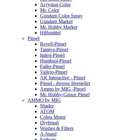
Acrysion Color
Mr. Color
Gundam Color Spray
Gundam Marker
Mr. Hobby Marker
Hilfsmittel
Pinsel
Revell-Pinsel
Tamiya-Pinsel
Italeri-Pinsel
Humbrol-Pinsel
Faller-Pinsel
Vallejo-Pinsel
AK Interactive - Pinsel
Pinsel - diverse Hersteller
Ammo by MIG -Pinsel
Mr. Hobby-Gunze Pinsel
AMMO by MIG
Shader
ATOM
Cobra Motor
Drybrush
Washes & Filters
A-Stand
Farbsets