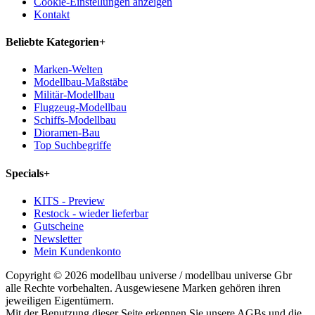
Cookie-Einstellungen anzeigen
Kontakt
Beliebte Kategorien
+
Marken-Welten
Modellbau-Maßstäbe
Militär-Modellbau
Flugzeug-Modellbau
Schiffs-Modellbau
Dioramen-Bau
Top Suchbegriffe
Specials
+
KITS - Preview
Restock - wieder lieferbar
Gutscheine
Newsletter
Mein Kundenkonto
Copyright © 2026 modellbau universe / modellbau universe Gbr
alle Rechte vorbehalten. Ausgewiesene Marken gehören ihren
jeweiligen Eigentümern.
Mit der Benutzung dieser Seite erkennen Sie unsere AGBs und die