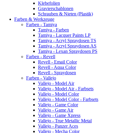
Klebefolien
Gravierschablonen
Schrauben & Nieten (Plastik)
Farben & Werkzeuge
Farben - Tamiya
Tamiya - Farben
Tamiya - Lacquer Paints LP
Tamiya - Acryl Spraydosen TS
Tamiya - Acryl Spraydosen AS
Tamiya - Lexan Spraydosen PS
Farben - Revell
Revell - Email Color
Revell - Aqua Color
Revell - Spraydosen
Farben - Vallejo
Vallejo - Model Air
Vallejo - Model Air - Farbsets
Vallejo - Model Color
Vallejo - Model Color - Farbsets
Vallejo - Game Color
Vallejo - Game Air
Vallejo - Game Xpress
Vallejo - True Metallic Metal
Vallejo - Panzer Aces
Vallejo - Mecha Color