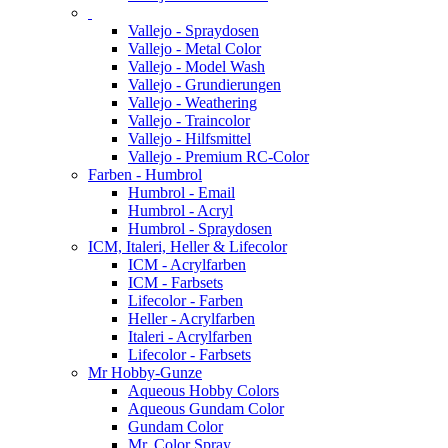
Vallejo - Spraydosen
Vallejo - Metal Color
Vallejo - Model Wash
Vallejo - Grundierungen
Vallejo - Weathering
Vallejo - Traincolor
Vallejo - Hilfsmittel
Vallejo - Premium RC-Color
Farben - Humbrol
Humbrol - Email
Humbrol - Acryl
Humbrol - Spraydosen
ICM, Italeri, Heller & Lifecolor
ICM - Acrylfarben
ICM - Farbsets
Lifecolor - Farben
Heller - Acrylfarben
Italeri - Acrylfarben
Lifecolor - Farbsets
Mr Hobby-Gunze
Aqueous Hobby Colors
Aqueous Gundam Color
Gundam Color
Mr. Color Spray