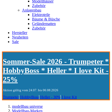
Modellhäuser
Zubehör
Anlagenbau
Elektroteile
Bäume & Büsche
Geländematten
Zubehör
Hersteller
Neuheiten
Sale
Sommer-Sale 2026 - Trumpeter *
HobbyBoss * Heller * I love Kit -
25%
Aktion gültig vom 24.07. bis 06.08.2026
Trumpeter
HobbyBoss
Heller - 30%
I love Kit
modellbau universe
Modellbau-Marken