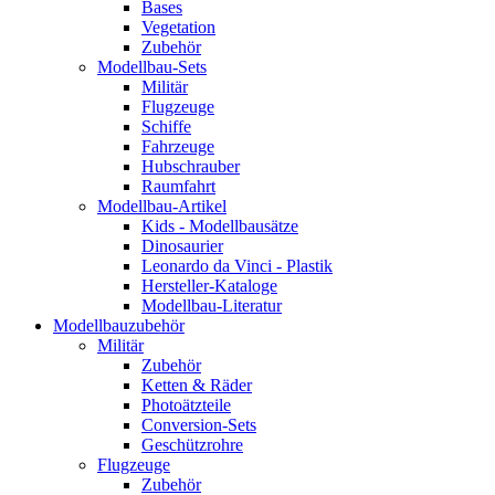
Bases
Vegetation
Zubehör
Modellbau-Sets
Militär
Flugzeuge
Schiffe
Fahrzeuge
Hubschrauber
Raumfahrt
Modellbau-Artikel
Kids - Modellbausätze
Dinosaurier
Leonardo da Vinci - Plastik
Hersteller-Kataloge
Modellbau-Literatur
Modellbauzubehör
Militär
Zubehör
Ketten & Räder
Photoätzteile
Conversion-Sets
Geschützrohre
Flugzeuge
Zubehör