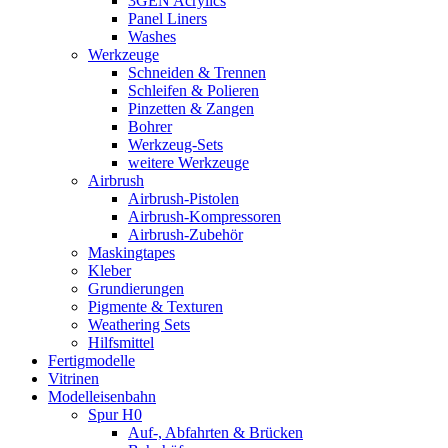
3GEN Acrylics
Panel Liners
Washes
Werkzeuge
Schneiden & Trennen
Schleifen & Polieren
Pinzetten & Zangen
Bohrer
Werkzeug-Sets
weitere Werkzeuge
Airbrush
Airbrush-Pistolen
Airbrush-Kompressoren
Airbrush-Zubehör
Maskingtapes
Kleber
Grundierungen
Pigmente & Texturen
Weathering Sets
Hilfsmittel
Fertigmodelle
Vitrinen
Modelleisenbahn
Spur H0
Auf-, Abfahrten & Brücken