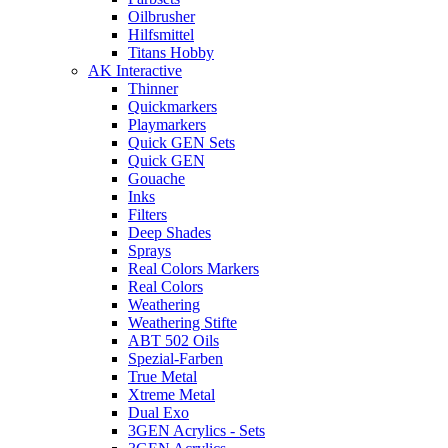
Oilbrusher
Hilfsmittel
Titans Hobby
AK Interactive
Thinner
Quickmarkers
Playmarkers
Quick GEN Sets
Quick GEN
Gouache
Inks
Filters
Deep Shades
Sprays
Real Colors Markers
Real Colors
Weathering
Weathering Stifte
ABT 502 Oils
Spezial-Farben
True Metal
Xtreme Metal
Dual Exo
3GEN Acrylics - Sets