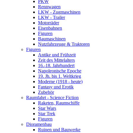
PKW
Rennwagen
LKW - Zugmaschinen
LKW - Trailer
Motorräder
Eisenbahnen
Figuren
Baumaschinen
Nutzfahrzeuge & Traktoren
Figuren
Antike und Frühzeit
Zeit des Mittelalters
16.-18. Jahrhundert
Napoleonische Epoche
19. Jh. bis 1. Weltkrieg
Moderne (1918 - heute)
Fantasy und Erotik
Zubehör
Raumfahrt - Science Fiction
Raketen, Raumschiffe
Star Wars
Star Trek
Figuren
Dioramenbau
Ruinen und Bauwerke