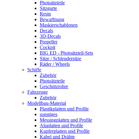
Photoätzteile
Sitzgurte
Resin
Bewaffnung
Maskierschablonen
Decals
3D-Decals
Propeller
Cockpit
BIG ED - Photoätzteil-Sets
Sitze / Schleudersitze
Räder / Wheels
Schiffe
Zubehör
Photoätzteile
Geschützrohre
Fahrzeuge
Zubehör
Modellbau-Material
Plastikplatten und Profile
sonstiges
Messingplatten und Profile
Aluplatten und Profile
Kupferplatten und Profile
Kabel und Drähte