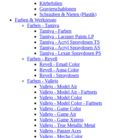
Klebefolien
Gravierschablonen
Schrauben & Nieten (Plastik)
Farben & Werkzeuge
Farben - Tamiya
Tamiya - Farben
Tamiya - Lacquer Paints LP
Tamiya - Acryl Spraydosen TS
Tamiya - Acryl Spraydosen AS
Tamiya - Lexan Spraydosen PS
Farben - Revell
Revell - Email Color
Revell - Aqua Color
Revell - Spraydosen
Farben - Vallejo
Vallejo - Model Air
Vallejo - Model Air - Farbsets
Vallejo - Model Color
Vallejo - Model Color - Farbsets
Vallejo - Game Color
Vallejo - Game Air
Vallejo - Game Xpress
Vallejo - True Metallic Metal
Vallejo - Panzer Aces
Vallejo - Mecha Color