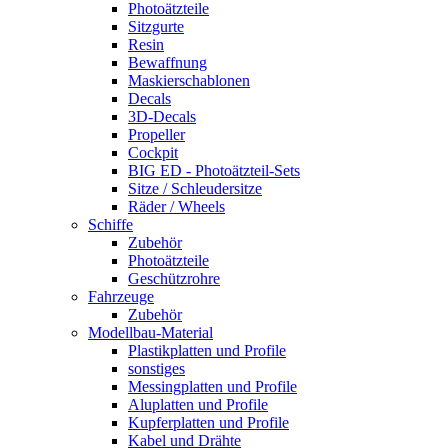
Photoätzteile
Sitzgurte
Resin
Bewaffnung
Maskierschablonen
Decals
3D-Decals
Propeller
Cockpit
BIG ED - Photoätzteil-Sets
Sitze / Schleudersitze
Räder / Wheels
Schiffe
Zubehör
Photoätzteile
Geschützrohre
Fahrzeuge
Zubehör
Modellbau-Material
Plastikplatten und Profile
sonstiges
Messingplatten und Profile
Aluplatten und Profile
Kupferplatten und Profile
Kabel und Drähte