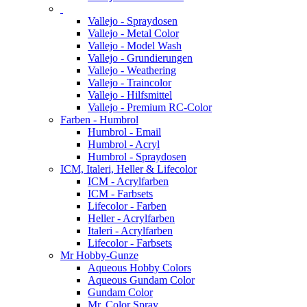
Vallejo - Spraydosen
Vallejo - Metal Color
Vallejo - Model Wash
Vallejo - Grundierungen
Vallejo - Weathering
Vallejo - Traincolor
Vallejo - Hilfsmittel
Vallejo - Premium RC-Color
Farben - Humbrol
Humbrol - Email
Humbrol - Acryl
Humbrol - Spraydosen
ICM, Italeri, Heller & Lifecolor
ICM - Acrylfarben
ICM - Farbsets
Lifecolor - Farben
Heller - Acrylfarben
Italeri - Acrylfarben
Lifecolor - Farbsets
Mr Hobby-Gunze
Aqueous Hobby Colors
Aqueous Gundam Color
Gundam Color
Mr. Color Spray