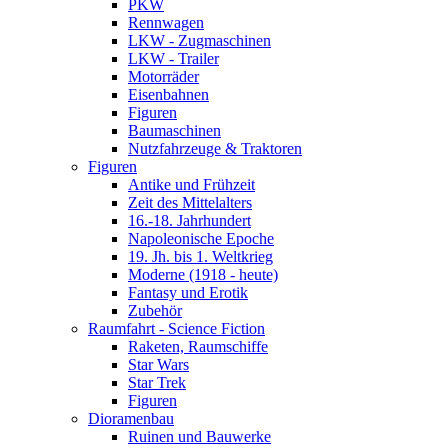
PKW
Rennwagen
LKW - Zugmaschinen
LKW - Trailer
Motorräder
Eisenbahnen
Figuren
Baumaschinen
Nutzfahrzeuge & Traktoren
Figuren
Antike und Frühzeit
Zeit des Mittelalters
16.-18. Jahrhundert
Napoleonische Epoche
19. Jh. bis 1. Weltkrieg
Moderne (1918 - heute)
Fantasy und Erotik
Zubehör
Raumfahrt - Science Fiction
Raketen, Raumschiffe
Star Wars
Star Trek
Figuren
Dioramenbau
Ruinen und Bauwerke