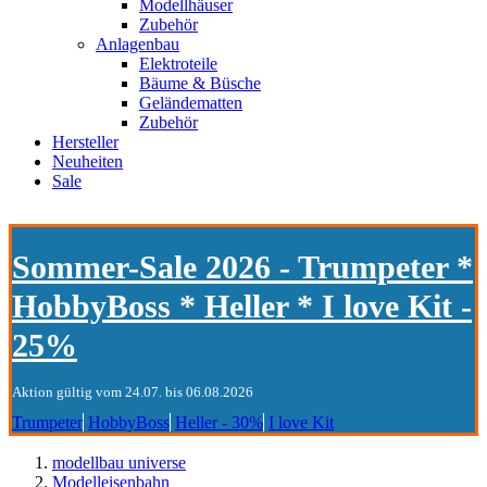
Modellhäuser
Zubehör
Anlagenbau
Elektroteile
Bäume & Büsche
Geländematten
Zubehör
Hersteller
Neuheiten
Sale
Sommer-Sale 2026 - Trumpeter *
HobbyBoss * Heller * I love Kit -
25%
Aktion gültig vom 24.07. bis 06.08.2026
Trumpeter
HobbyBoss
Heller - 30%
I love Kit
modellbau universe
Modelleisenbahn