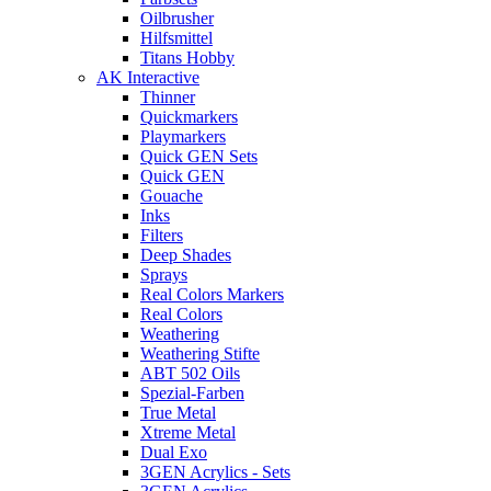
Oilbrusher
Hilfsmittel
Titans Hobby
AK Interactive
Thinner
Quickmarkers
Playmarkers
Quick GEN Sets
Quick GEN
Gouache
Inks
Filters
Deep Shades
Sprays
Real Colors Markers
Real Colors
Weathering
Weathering Stifte
ABT 502 Oils
Spezial-Farben
True Metal
Xtreme Metal
Dual Exo
3GEN Acrylics - Sets