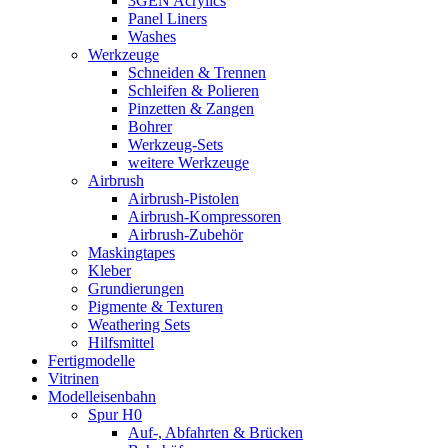
3GEN Acrylics
Panel Liners
Washes
Werkzeuge
Schneiden & Trennen
Schleifen & Polieren
Pinzetten & Zangen
Bohrer
Werkzeug-Sets
weitere Werkzeuge
Airbrush
Airbrush-Pistolen
Airbrush-Kompressoren
Airbrush-Zubehör
Maskingtapes
Kleber
Grundierungen
Pigmente & Texturen
Weathering Sets
Hilfsmittel
Fertigmodelle
Vitrinen
Modelleisenbahn
Spur H0
Auf-, Abfahrten & Brücken