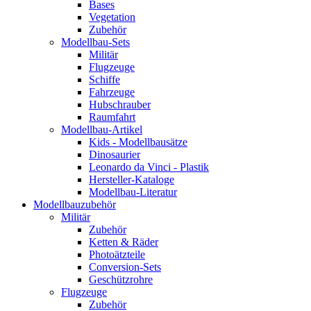
Bases
Vegetation
Zubehör
Modellbau-Sets
Militär
Flugzeuge
Schiffe
Fahrzeuge
Hubschrauber
Raumfahrt
Modellbau-Artikel
Kids - Modellbausätze
Dinosaurier
Leonardo da Vinci - Plastik
Hersteller-Kataloge
Modellbau-Literatur
Modellbauzubehör
Militär
Zubehör
Ketten & Räder
Photoätzteile
Conversion-Sets
Geschützrohre
Flugzeuge
Zubehör