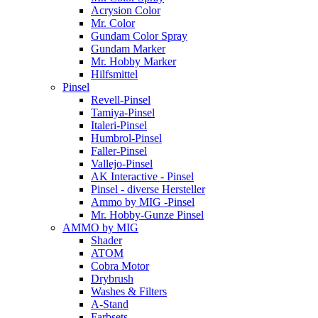
Acrysion Color
Mr. Color
Gundam Color Spray
Gundam Marker
Mr. Hobby Marker
Hilfsmittel
Pinsel
Revell-Pinsel
Tamiya-Pinsel
Italeri-Pinsel
Humbrol-Pinsel
Faller-Pinsel
Vallejo-Pinsel
AK Interactive - Pinsel
Pinsel - diverse Hersteller
Ammo by MIG -Pinsel
Mr. Hobby-Gunze Pinsel
AMMO by MIG
Shader
ATOM
Cobra Motor
Drybrush
Washes & Filters
A-Stand
Farbsets