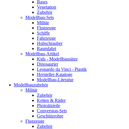
Bases
Vegetation
Zubehör
Modellbau-Sets
Militär
Flugzeuge
Schiffe
Fahrzeuge
Hubschrauber
Raumfahrt
Modellbau-Artikel
Kids - Modellbausätze
Dinosaurier
Leonardo da Vinci - Plastik
Hersteller-Kataloge
Modellbau-Literatur
Modellbauzubehör
Militär
Zubehör
Ketten & Räder
Photoätzteile
Conversion-Sets
Geschützrohre
Flugzeuge
Zubehör