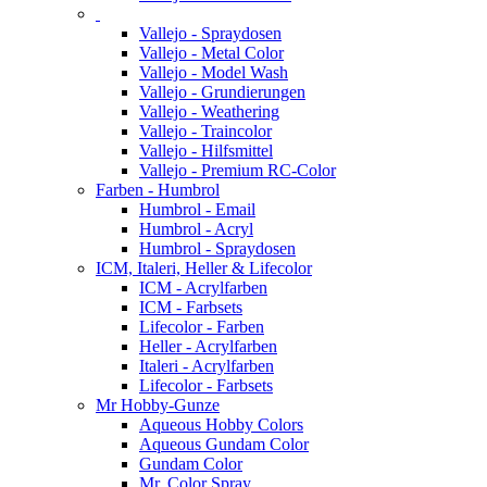
Vallejo - Spraydosen
Vallejo - Metal Color
Vallejo - Model Wash
Vallejo - Grundierungen
Vallejo - Weathering
Vallejo - Traincolor
Vallejo - Hilfsmittel
Vallejo - Premium RC-Color
Farben - Humbrol
Humbrol - Email
Humbrol - Acryl
Humbrol - Spraydosen
ICM, Italeri, Heller & Lifecolor
ICM - Acrylfarben
ICM - Farbsets
Lifecolor - Farben
Heller - Acrylfarben
Italeri - Acrylfarben
Lifecolor - Farbsets
Mr Hobby-Gunze
Aqueous Hobby Colors
Aqueous Gundam Color
Gundam Color
Mr. Color Spray