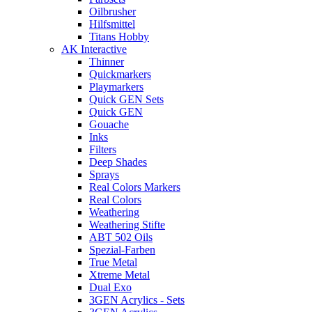
Oilbrusher
Hilfsmittel
Titans Hobby
AK Interactive
Thinner
Quickmarkers
Playmarkers
Quick GEN Sets
Quick GEN
Gouache
Inks
Filters
Deep Shades
Sprays
Real Colors Markers
Real Colors
Weathering
Weathering Stifte
ABT 502 Oils
Spezial-Farben
True Metal
Xtreme Metal
Dual Exo
3GEN Acrylics - Sets