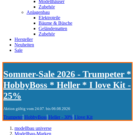
Modellhäuser
Zubehör
Anlagenbau
Elektroteile
Bäume & Büsche
Geländematten
Zubehör
Hersteller
Neuheiten
Sale
Sommer-Sale 2026 - Trumpeter *
HobbyBoss * Heller * I love Kit -
25%
Aktion gültig vom 24.07. bis 06.08.2026
Trumpeter
HobbyBoss
Heller - 30%
I love Kit
modellbau universe
Modellbau-Marken