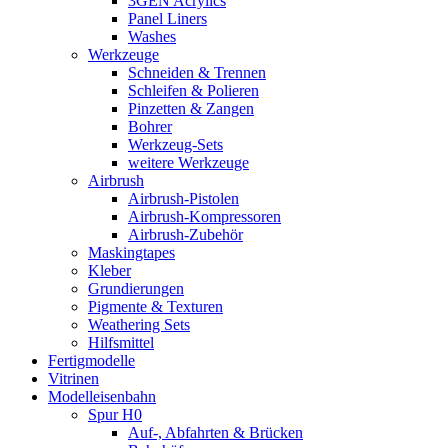
3GEN Acrylics
Panel Liners
Washes
Werkzeuge
Schneiden & Trennen
Schleifen & Polieren
Pinzetten & Zangen
Bohrer
Werkzeug-Sets
weitere Werkzeuge
Airbrush
Airbrush-Pistolen
Airbrush-Kompressoren
Airbrush-Zubehör
Maskingtapes
Kleber
Grundierungen
Pigmente & Texturen
Weathering Sets
Hilfsmittel
Fertigmodelle
Vitrinen
Modelleisenbahn
Spur H0
Auf-, Abfahrten & Brücken