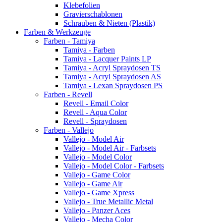
Klebefolien
Gravierschablonen
Schrauben & Nieten (Plastik)
Farben & Werkzeuge
Farben - Tamiya
Tamiya - Farben
Tamiya - Lacquer Paints LP
Tamiya - Acryl Spraydosen TS
Tamiya - Acryl Spraydosen AS
Tamiya - Lexan Spraydosen PS
Farben - Revell
Revell - Email Color
Revell - Aqua Color
Revell - Spraydosen
Farben - Vallejo
Vallejo - Model Air
Vallejo - Model Air - Farbsets
Vallejo - Model Color
Vallejo - Model Color - Farbsets
Vallejo - Game Color
Vallejo - Game Air
Vallejo - Game Xpress
Vallejo - True Metallic Metal
Vallejo - Panzer Aces
Vallejo - Mecha Color