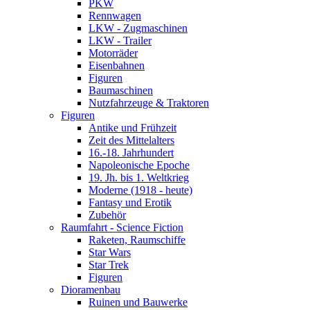
PKW
Rennwagen
LKW - Zugmaschinen
LKW - Trailer
Motorräder
Eisenbahnen
Figuren
Baumaschinen
Nutzfahrzeuge & Traktoren
Figuren
Antike und Frühzeit
Zeit des Mittelalters
16.-18. Jahrhundert
Napoleonische Epoche
19. Jh. bis 1. Weltkrieg
Moderne (1918 - heute)
Fantasy und Erotik
Zubehör
Raumfahrt - Science Fiction
Raketen, Raumschiffe
Star Wars
Star Trek
Figuren
Dioramenbau
Ruinen und Bauwerke