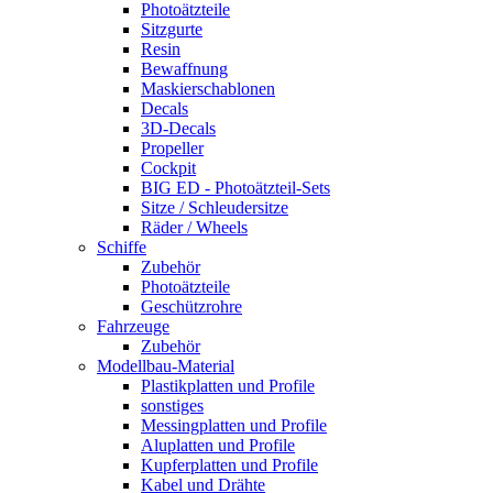
Photoätzteile
Sitzgurte
Resin
Bewaffnung
Maskierschablonen
Decals
3D-Decals
Propeller
Cockpit
BIG ED - Photoätzteil-Sets
Sitze / Schleudersitze
Räder / Wheels
Schiffe
Zubehör
Photoätzteile
Geschützrohre
Fahrzeuge
Zubehör
Modellbau-Material
Plastikplatten und Profile
sonstiges
Messingplatten und Profile
Aluplatten und Profile
Kupferplatten und Profile
Kabel und Drähte