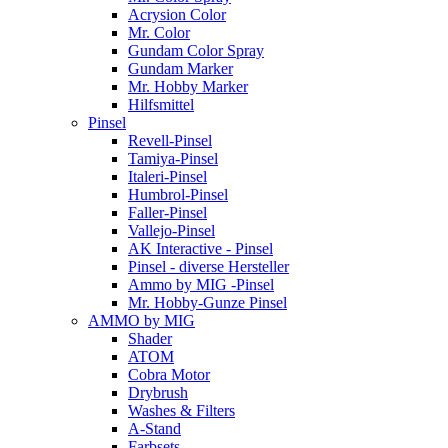
Acrysion Color
Mr. Color
Gundam Color Spray
Gundam Marker
Mr. Hobby Marker
Hilfsmittel
Pinsel
Revell-Pinsel
Tamiya-Pinsel
Italeri-Pinsel
Humbrol-Pinsel
Faller-Pinsel
Vallejo-Pinsel
AK Interactive - Pinsel
Pinsel - diverse Hersteller
Ammo by MIG -Pinsel
Mr. Hobby-Gunze Pinsel
AMMO by MIG
Shader
ATOM
Cobra Motor
Drybrush
Washes & Filters
A-Stand
Farbsets