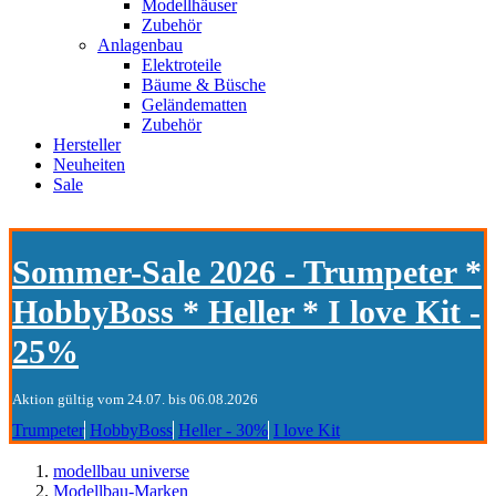
Modellhäuser
Zubehör
Anlagenbau
Elektroteile
Bäume & Büsche
Geländematten
Zubehör
Hersteller
Neuheiten
Sale
Sommer-Sale 2026 - Trumpeter *
HobbyBoss * Heller * I love Kit -
25%
Aktion gültig vom 24.07. bis 06.08.2026
Trumpeter
HobbyBoss
Heller - 30%
I love Kit
modellbau universe
Modellbau-Marken