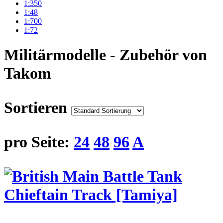
1:350
1:48
1:700
1:72
Militärmodelle - Zubehör von
Takom
Sortieren
pro Seite:
24
48
96
A