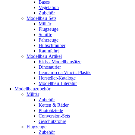
Bases
Vegetation
Zubehör
Modellbau-Sets
Militär
Flugzeuge
Schiffe
Fahrzeuge
Hubschrauber
Raumfahrt
Modellbau-Artikel
Kids - Modellbausätze
Dinosaurier
Leonardo da Vinci - Plastik
Hersteller-Kataloge
Modellbau-Literatur
Modellbauzubehör
Militär
Zubehör
Ketten & Räder
Photoätzteile
Conversion-Sets
Geschützrohre
Flugzeuge
Zubehör