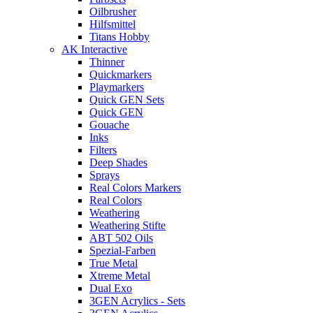
Oilbrusher
Hilfsmittel
Titans Hobby
AK Interactive
Thinner
Quickmarkers
Playmarkers
Quick GEN Sets
Quick GEN
Gouache
Inks
Filters
Deep Shades
Sprays
Real Colors Markers
Real Colors
Weathering
Weathering Stifte
ABT 502 Oils
Spezial-Farben
True Metal
Xtreme Metal
Dual Exo
3GEN Acrylics - Sets