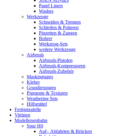
3GEN Acrylics
Panel Liners
Washes
Werkzeuge
Schneiden & Trennen
Schleifen & Polieren
Pinzetten & Zangen
Bohrer
Werkzeug-Sets
weitere Werkzeuge
Airbrush
Airbrush-Pistolen
Airbrush-Kompressoren
Airbrush-Zubehör
Maskingtapes
Kleber
Grundierungen
Pigmente & Texturen
Weathering Sets
Hilfsmittel
Fertigmodelle
Vitrinen
Modelleisenbahn
Spur H0
Auf-, Abfahrten & Brücken