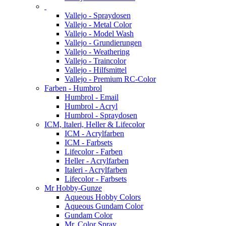
Vallejo - Spraydosen
Vallejo - Metal Color
Vallejo - Model Wash
Vallejo - Grundierungen
Vallejo - Weathering
Vallejo - Traincolor
Vallejo - Hilfsmittel
Vallejo - Premium RC-Color
Farben - Humbrol
Humbrol - Email
Humbrol - Acryl
Humbrol - Spraydosen
ICM, Italeri, Heller & Lifecolor
ICM - Acrylfarben
ICM - Farbsets
Lifecolor - Farben
Heller - Acrylfarben
Italeri - Acrylfarben
Lifecolor - Farbsets
Mr Hobby-Gunze
Aqueous Hobby Colors
Aqueous Gundam Color
Gundam Color
Mr. Color Spray