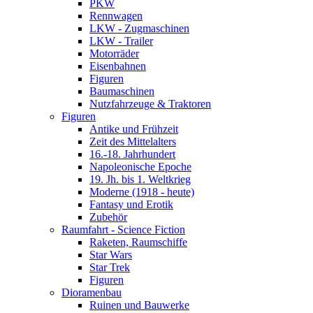
PKW
Rennwagen
LKW - Zugmaschinen
LKW - Trailer
Motorräder
Eisenbahnen
Figuren
Baumaschinen
Nutzfahrzeuge & Traktoren
Figuren
Antike und Frühzeit
Zeit des Mittelalters
16.-18. Jahrhundert
Napoleonische Epoche
19. Jh. bis 1. Weltkrieg
Moderne (1918 - heute)
Fantasy und Erotik
Zubehör
Raumfahrt - Science Fiction
Raketen, Raumschiffe
Star Wars
Star Trek
Figuren
Dioramenbau
Ruinen und Bauwerke