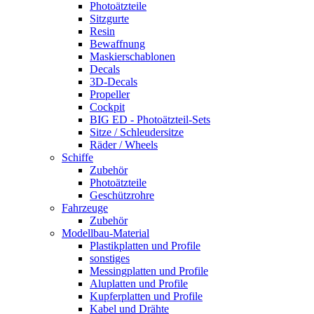
Photoätzteile
Sitzgurte
Resin
Bewaffnung
Maskierschablonen
Decals
3D-Decals
Propeller
Cockpit
BIG ED - Photoätzteil-Sets
Sitze / Schleudersitze
Räder / Wheels
Schiffe
Zubehör
Photoätzteile
Geschützrohre
Fahrzeuge
Zubehör
Modellbau-Material
Plastikplatten und Profile
sonstiges
Messingplatten und Profile
Aluplatten und Profile
Kupferplatten und Profile
Kabel und Drähte