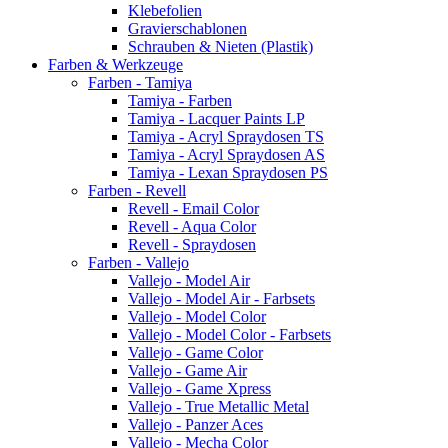
Klebefolien
Gravierschablonen
Schrauben & Nieten (Plastik)
Farben & Werkzeuge
Farben - Tamiya
Tamiya - Farben
Tamiya - Lacquer Paints LP
Tamiya - Acryl Spraydosen TS
Tamiya - Acryl Spraydosen AS
Tamiya - Lexan Spraydosen PS
Farben - Revell
Revell - Email Color
Revell - Aqua Color
Revell - Spraydosen
Farben - Vallejo
Vallejo - Model Air
Vallejo - Model Air - Farbsets
Vallejo - Model Color
Vallejo - Model Color - Farbsets
Vallejo - Game Color
Vallejo - Game Air
Vallejo - Game Xpress
Vallejo - True Metallic Metal
Vallejo - Panzer Aces
Vallejo - Mecha Color