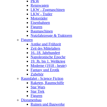
PKW
Rennwagen
LKW - Zugmaschinen
LKW - Trailer
Motorräder
Eisenbahnen
Figuren
Baumaschinen
Nutzfahrzeuge & Traktoren
Figuren
Antike und Frühzeit
Zeit des Mittelalters
16.-18. Jahrhundert
Napoleonische Epoche
19. Jh. bis 1. Weltkrieg
Moderne (1918 - heute)
Fantasy und Erotik
Zubehör
Raumfahrt - Science Fiction
Raketen, Raumschiffe
Star Wars
Star Trek
Figuren
Dioramenbau
Ruinen und Bauwerke