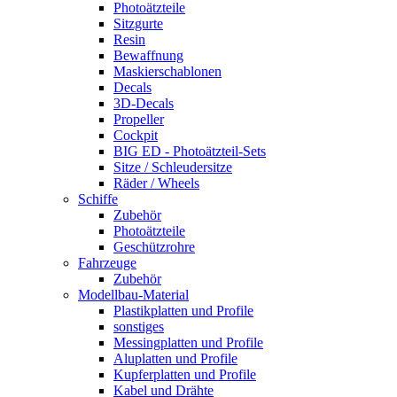
Photoätzteile
Sitzgurte
Resin
Bewaffnung
Maskierschablonen
Decals
3D-Decals
Propeller
Cockpit
BIG ED - Photoätzteil-Sets
Sitze / Schleudersitze
Räder / Wheels
Schiffe
Zubehör
Photoätzteile
Geschützrohre
Fahrzeuge
Zubehör
Modellbau-Material
Plastikplatten und Profile
sonstiges
Messingplatten und Profile
Aluplatten und Profile
Kupferplatten und Profile
Kabel und Drähte