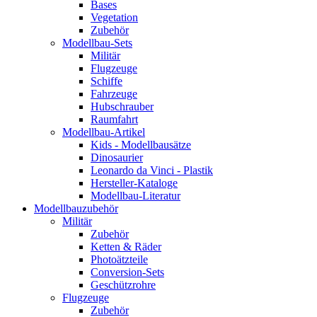
Bases
Vegetation
Zubehör
Modellbau-Sets
Militär
Flugzeuge
Schiffe
Fahrzeuge
Hubschrauber
Raumfahrt
Modellbau-Artikel
Kids - Modellbausätze
Dinosaurier
Leonardo da Vinci - Plastik
Hersteller-Kataloge
Modellbau-Literatur
Modellbauzubehör
Militär
Zubehör
Ketten & Räder
Photoätzteile
Conversion-Sets
Geschützrohre
Flugzeuge
Zubehör