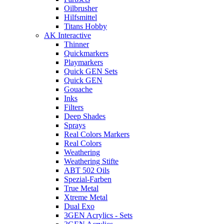
Oilbrusher
Hilfsmittel
Titans Hobby
AK Interactive
Thinner
Quickmarkers
Playmarkers
Quick GEN Sets
Quick GEN
Gouache
Inks
Filters
Deep Shades
Sprays
Real Colors Markers
Real Colors
Weathering
Weathering Stifte
ABT 502 Oils
Spezial-Farben
True Metal
Xtreme Metal
Dual Exo
3GEN Acrylics - Sets