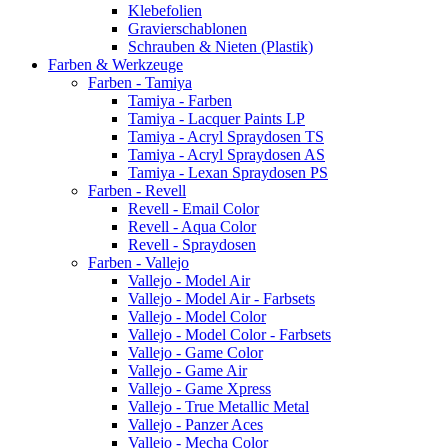
Klebefolien
Gravierschablonen
Schrauben & Nieten (Plastik)
Farben & Werkzeuge
Farben - Tamiya
Tamiya - Farben
Tamiya - Lacquer Paints LP
Tamiya - Acryl Spraydosen TS
Tamiya - Acryl Spraydosen AS
Tamiya - Lexan Spraydosen PS
Farben - Revell
Revell - Email Color
Revell - Aqua Color
Revell - Spraydosen
Farben - Vallejo
Vallejo - Model Air
Vallejo - Model Air - Farbsets
Vallejo - Model Color
Vallejo - Model Color - Farbsets
Vallejo - Game Color
Vallejo - Game Air
Vallejo - Game Xpress
Vallejo - True Metallic Metal
Vallejo - Panzer Aces
Vallejo - Mecha Color