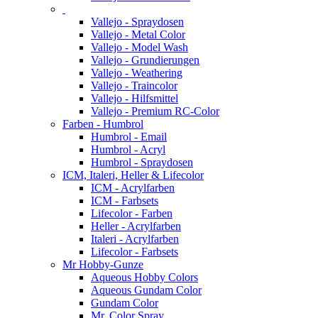
Vallejo - Spraydosen
Vallejo - Metal Color
Vallejo - Model Wash
Vallejo - Grundierungen
Vallejo - Weathering
Vallejo - Traincolor
Vallejo - Hilfsmittel
Vallejo - Premium RC-Color
Farben - Humbrol
Humbrol - Email
Humbrol - Acryl
Humbrol - Spraydosen
ICM, Italeri, Heller & Lifecolor
ICM - Acrylfarben
ICM - Farbsets
Lifecolor - Farben
Heller - Acrylfarben
Italeri - Acrylfarben
Lifecolor - Farbsets
Mr Hobby-Gunze
Aqueous Hobby Colors
Aqueous Gundam Color
Gundam Color
Mr. Color Spray