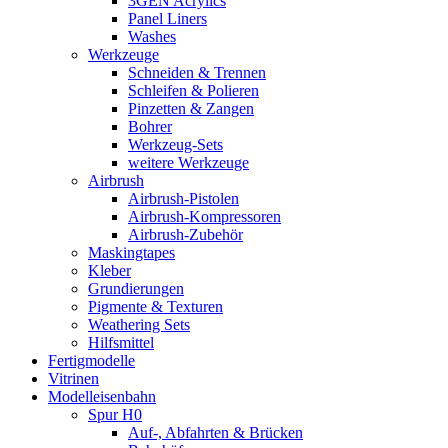
3GEN Acrylics
Panel Liners
Washes
Werkzeuge
Schneiden & Trennen
Schleifen & Polieren
Pinzetten & Zangen
Bohrer
Werkzeug-Sets
weitere Werkzeuge
Airbrush
Airbrush-Pistolen
Airbrush-Kompressoren
Airbrush-Zubehör
Maskingtapes
Kleber
Grundierungen
Pigmente & Texturen
Weathering Sets
Hilfsmittel
Fertigmodelle
Vitrinen
Modelleisenbahn
Spur H0
Auf-, Abfahrten & Brücken