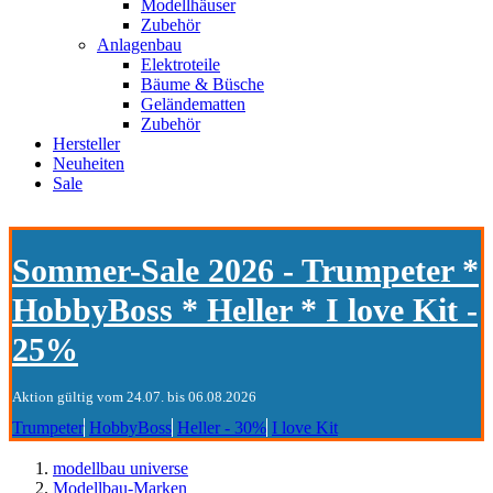
Modellhäuser
Zubehör
Anlagenbau
Elektroteile
Bäume & Büsche
Geländematten
Zubehör
Hersteller
Neuheiten
Sale
Sommer-Sale 2026 - Trumpeter *
HobbyBoss * Heller * I love Kit -
25%
Aktion gültig vom 24.07. bis 06.08.2026
Trumpeter
HobbyBoss
Heller - 30%
I love Kit
modellbau universe
Modellbau-Marken