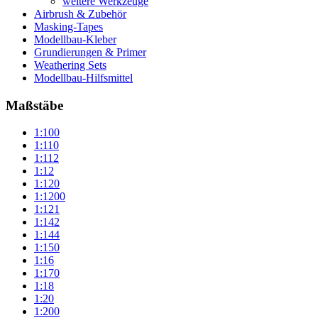
weitere Werkzeuge
Airbrush & Zubehör
Masking-Tapes
Modellbau-Kleber
Grundierungen & Primer
Weathering Sets
Modellbau-Hilfsmittel
Maßstäbe
1:100
1:110
1:112
1:12
1:120
1:1200
1:121
1:142
1:144
1:150
1:16
1:170
1:18
1:20
1:200