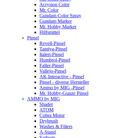
Acrysion Color
Mr. Color
Gundam Color Spray
Gundam Marker
Mr. Hobby Marker
Hilfsmittel
Pinsel
Revell-Pinsel
Tamiya-Pinsel
Italeri-Pinsel
Humbrol-Pinsel
Faller-Pinsel
Vallejo-Pinsel
AK Interactive - Pinsel
Pinsel - diverse Hersteller
Ammo by MIG -Pinsel
Mr. Hobby-Gunze Pinsel
AMMO by MIG
Shader
ATOM
Cobra Motor
Drybrush
Washes & Filters
A-Stand
Farbsets