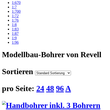
1:670
1:7
1:700
1:72
1:76
1:8
1:83
1:87
1:9
1:96
Modellbau-Bohrer von Revell
Sortieren
pro Seite:
24
48
96
A