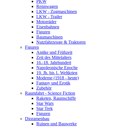
PKW
Rennwagen
LKW - Zugmaschinen
LKW - Trailer
Motorräder
Eisenbahnen
Figuren
Baumaschinen
Nutzfahrzeuge & Traktoren
Figuren
Antike und Frühzeit
Zeit des Mittelalters
16.-18. Jahrhundert
Napoleonische Epoche
19. Jh. bis 1. Weltkrieg
Moderne (1918 - heute)
Fantasy und Erotik
Zubehör
Raumfahrt - Science Fiction
Raketen, Raumschiffe
Star Wars
Star Trek
Figuren
Dioramenbau
Ruinen und Bauwerke