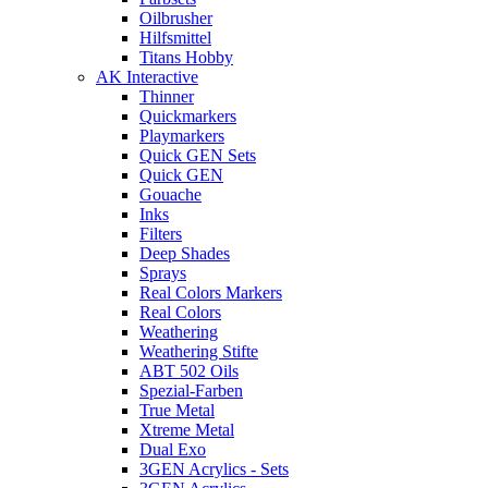
Oilbrusher
Hilfsmittel
Titans Hobby
AK Interactive
Thinner
Quickmarkers
Playmarkers
Quick GEN Sets
Quick GEN
Gouache
Inks
Filters
Deep Shades
Sprays
Real Colors Markers
Real Colors
Weathering
Weathering Stifte
ABT 502 Oils
Spezial-Farben
True Metal
Xtreme Metal
Dual Exo
3GEN Acrylics - Sets