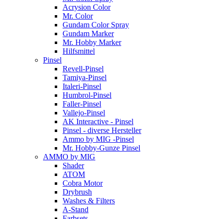
Acrysion Color
Mr. Color
Gundam Color Spray
Gundam Marker
Mr. Hobby Marker
Hilfsmittel
Pinsel
Revell-Pinsel
Tamiya-Pinsel
Italeri-Pinsel
Humbrol-Pinsel
Faller-Pinsel
Vallejo-Pinsel
AK Interactive - Pinsel
Pinsel - diverse Hersteller
Ammo by MIG -Pinsel
Mr. Hobby-Gunze Pinsel
AMMO by MIG
Shader
ATOM
Cobra Motor
Drybrush
Washes & Filters
A-Stand
Farbsets