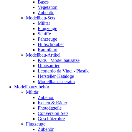
Bases
Vegetation
Zubehör
Modellbau-Sets
Militär
Flugzeuge
Schiffe
Fahrzeuge
Hubschrauber
Raumfahrt
Modellbau-Artikel
Kids - Modellbausätze
Dinosaurier
Leonardo da Vinci - Plastik
Hersteller-Kataloge
Modellbau-Literatur
Modellbauzubehör
Militär
Zubehör
Ketten & Räder
Photoätzteile
Conversion-Sets
Geschützrohre
Flugzeuge
Zubehör