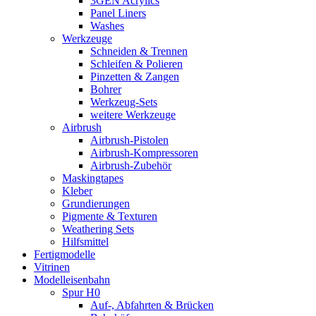
3GEN Acrylics
Panel Liners
Washes
Werkzeuge
Schneiden & Trennen
Schleifen & Polieren
Pinzetten & Zangen
Bohrer
Werkzeug-Sets
weitere Werkzeuge
Airbrush
Airbrush-Pistolen
Airbrush-Kompressoren
Airbrush-Zubehör
Maskingtapes
Kleber
Grundierungen
Pigmente & Texturen
Weathering Sets
Hilfsmittel
Fertigmodelle
Vitrinen
Modelleisenbahn
Spur H0
Auf-, Abfahrten & Brücken