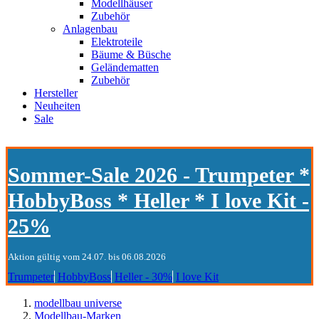
Modellhäuser
Zubehör
Anlagenbau
Elektroteile
Bäume & Büsche
Geländematten
Zubehör
Hersteller
Neuheiten
Sale
Sommer-Sale 2026 - Trumpeter *
HobbyBoss * Heller * I love Kit -
25%
Aktion gültig vom 24.07. bis 06.08.2026
Trumpeter
HobbyBoss
Heller - 30%
I love Kit
modellbau universe
Modellbau-Marken