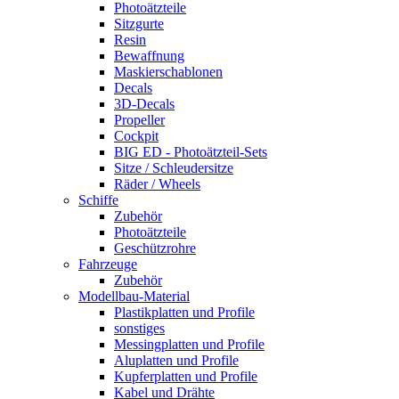
Photoätzteile
Sitzgurte
Resin
Bewaffnung
Maskierschablonen
Decals
3D-Decals
Propeller
Cockpit
BIG ED - Photoätzteil-Sets
Sitze / Schleudersitze
Räder / Wheels
Schiffe
Zubehör
Photoätzteile
Geschützrohre
Fahrzeuge
Zubehör
Modellbau-Material
Plastikplatten und Profile
sonstiges
Messingplatten und Profile
Aluplatten und Profile
Kupferplatten und Profile
Kabel und Drähte