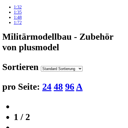
1:32
1:35
1:48
1:72
Militärmodellbau - Zubehör
von plusmodel
Sortieren
pro Seite:
24
48
96
A
1 / 2