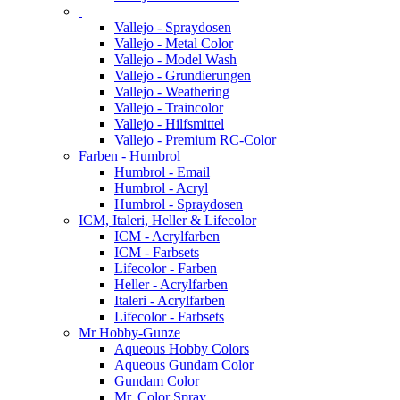
Vallejo - Spraydosen
Vallejo - Metal Color
Vallejo - Model Wash
Vallejo - Grundierungen
Vallejo - Weathering
Vallejo - Traincolor
Vallejo - Hilfsmittel
Vallejo - Premium RC-Color
Farben - Humbrol
Humbrol - Email
Humbrol - Acryl
Humbrol - Spraydosen
ICM, Italeri, Heller & Lifecolor
ICM - Acrylfarben
ICM - Farbsets
Lifecolor - Farben
Heller - Acrylfarben
Italeri - Acrylfarben
Lifecolor - Farbsets
Mr Hobby-Gunze
Aqueous Hobby Colors
Aqueous Gundam Color
Gundam Color
Mr. Color Spray