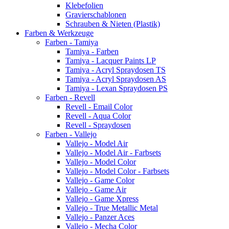
Klebefolien
Gravierschablonen
Schrauben & Nieten (Plastik)
Farben & Werkzeuge
Farben - Tamiya
Tamiya - Farben
Tamiya - Lacquer Paints LP
Tamiya - Acryl Spraydosen TS
Tamiya - Acryl Spraydosen AS
Tamiya - Lexan Spraydosen PS
Farben - Revell
Revell - Email Color
Revell - Aqua Color
Revell - Spraydosen
Farben - Vallejo
Vallejo - Model Air
Vallejo - Model Air - Farbsets
Vallejo - Model Color
Vallejo - Model Color - Farbsets
Vallejo - Game Color
Vallejo - Game Air
Vallejo - Game Xpress
Vallejo - True Metallic Metal
Vallejo - Panzer Aces
Vallejo - Mecha Color