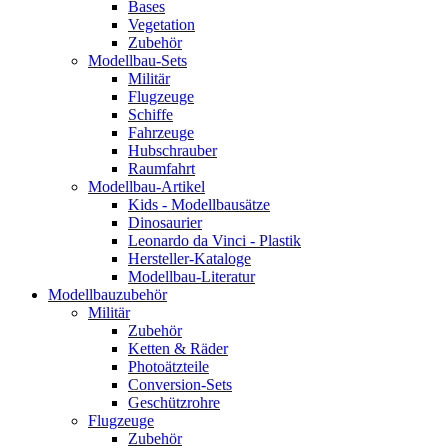
Bases
Vegetation
Zubehör
Modellbau-Sets
Militär
Flugzeuge
Schiffe
Fahrzeuge
Hubschrauber
Raumfahrt
Modellbau-Artikel
Kids - Modellbausätze
Dinosaurier
Leonardo da Vinci - Plastik
Hersteller-Kataloge
Modellbau-Literatur
Modellbauzubehör
Militär
Zubehör
Ketten & Räder
Photoätzteile
Conversion-Sets
Geschützrohre
Flugzeuge
Zubehör