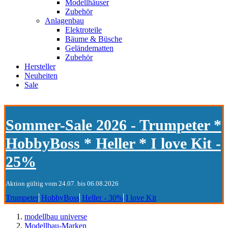
Modellhäuser
Zubehör
Anlagenbau
Elektroteile
Bäume & Büsche
Geländematten
Zubehör
Hersteller
Neuheiten
Sale
Sommer-Sale 2026 - Trumpeter *
HobbyBoss * Heller * I love Kit -
25%
Aktion gültig vom 24.07. bis 06.08.2026
Trumpeter
HobbyBoss
Heller - 30%
I love Kit
modellbau universe
Modellbau-Marken