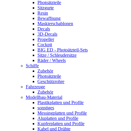
Photoätzteile
Sitzgurte
Resin
Bewaffnung
Maskierschablonen
Decals
3D-Decals
Propeller
Cockpit
BIG ED - Photoätzteil-Sets
Sitze / Schleudersitze
Räder / Wheels
Schiffe
Zubehör
Photoätzteile
Geschützrohre
Fahrzeuge
Zubehör
Modellbau-Material
Plastikplatten und Profile
sonstiges
Messingplatten und Profile
Aluplatten und Profile
Kupferplatten und Profile
Kabel und Drähte