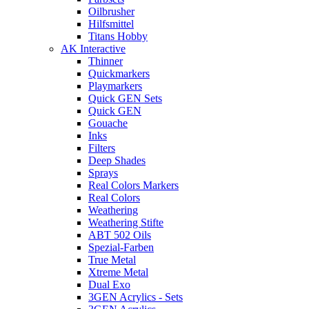
Oilbrusher
Hilfsmittel
Titans Hobby
AK Interactive
Thinner
Quickmarkers
Playmarkers
Quick GEN Sets
Quick GEN
Gouache
Inks
Filters
Deep Shades
Sprays
Real Colors Markers
Real Colors
Weathering
Weathering Stifte
ABT 502 Oils
Spezial-Farben
True Metal
Xtreme Metal
Dual Exo
3GEN Acrylics - Sets