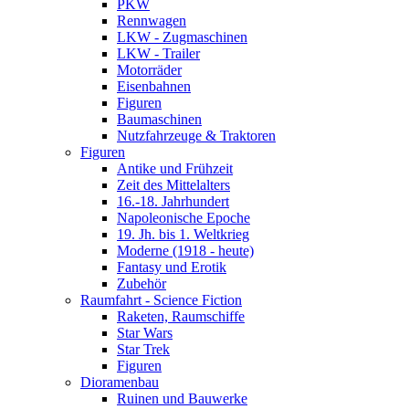
PKW
Rennwagen
LKW - Zugmaschinen
LKW - Trailer
Motorräder
Eisenbahnen
Figuren
Baumaschinen
Nutzfahrzeuge & Traktoren
Figuren
Antike und Frühzeit
Zeit des Mittelalters
16.-18. Jahrhundert
Napoleonische Epoche
19. Jh. bis 1. Weltkrieg
Moderne (1918 - heute)
Fantasy und Erotik
Zubehör
Raumfahrt - Science Fiction
Raketen, Raumschiffe
Star Wars
Star Trek
Figuren
Dioramenbau
Ruinen und Bauwerke