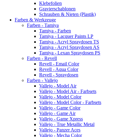
Klebefolien
Gravierschablonen
Schrauben & Nieten (Plastik)
Farben & Werkzeuge
Farben - Tamiya
Tamiya - Farben
Tamiya - Lacquer Paints LP
Tamiya - Acryl Spraydosen TS
Tamiya - Acryl Spraydosen AS
Tamiya - Lexan Spraydosen PS
Farben - Revell
Revell - Email Color
Revell - Aqua Color
Revell - Spraydosen
Farben - Vallejo
Vallejo - Model Air
Vallejo - Model Air - Farbsets
Vallejo - Model Color
Vallejo - Model Color - Farbsets
Vallejo - Game Color
Vallejo - Game Air
Vallejo - Game Xpress
Vallejo - True Metallic Metal
Vallejo - Panzer Aces
Vallejo - Mecha Color