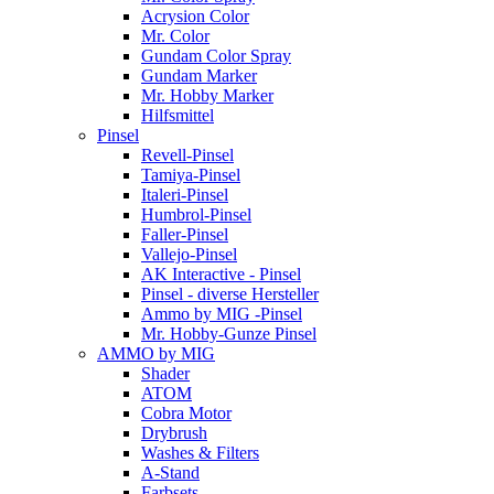
Acrysion Color
Mr. Color
Gundam Color Spray
Gundam Marker
Mr. Hobby Marker
Hilfsmittel
Pinsel
Revell-Pinsel
Tamiya-Pinsel
Italeri-Pinsel
Humbrol-Pinsel
Faller-Pinsel
Vallejo-Pinsel
AK Interactive - Pinsel
Pinsel - diverse Hersteller
Ammo by MIG -Pinsel
Mr. Hobby-Gunze Pinsel
AMMO by MIG
Shader
ATOM
Cobra Motor
Drybrush
Washes & Filters
A-Stand
Farbsets