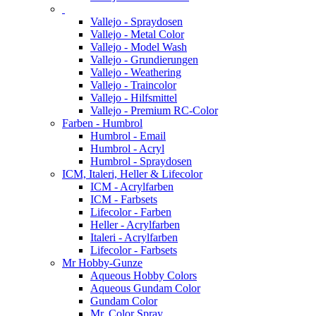
Vallejo - Spraydosen
Vallejo - Metal Color
Vallejo - Model Wash
Vallejo - Grundierungen
Vallejo - Weathering
Vallejo - Traincolor
Vallejo - Hilfsmittel
Vallejo - Premium RC-Color
Farben - Humbrol
Humbrol - Email
Humbrol - Acryl
Humbrol - Spraydosen
ICM, Italeri, Heller & Lifecolor
ICM - Acrylfarben
ICM - Farbsets
Lifecolor - Farben
Heller - Acrylfarben
Italeri - Acrylfarben
Lifecolor - Farbsets
Mr Hobby-Gunze
Aqueous Hobby Colors
Aqueous Gundam Color
Gundam Color
Mr. Color Spray