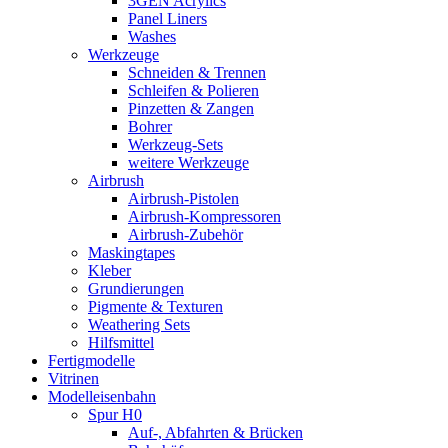
3GEN Acrylics
Panel Liners
Washes
Werkzeuge
Schneiden & Trennen
Schleifen & Polieren
Pinzetten & Zangen
Bohrer
Werkzeug-Sets
weitere Werkzeuge
Airbrush
Airbrush-Pistolen
Airbrush-Kompressoren
Airbrush-Zubehör
Maskingtapes
Kleber
Grundierungen
Pigmente & Texturen
Weathering Sets
Hilfsmittel
Fertigmodelle
Vitrinen
Modelleisenbahn
Spur H0
Auf-, Abfahrten & Brücken