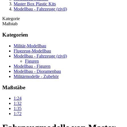
Master Box Plastic Kits
Modellbau - Fahrzeuge (zivil)
Kategorie
Maßstab
Kategorien
Militär-Modellbau
Flugzeug-Modellbau
Modellbau - Fahrzeuge (zivil)
Figuren
Modellbau - Figuren
Modellbau - Dioramenbau
Militärmodelle - Zubehör
Maßstäbe
1:24
1:32
1:35
1:72