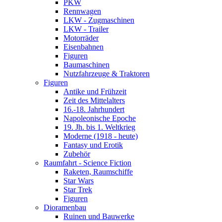
PKW
Rennwagen
LKW - Zugmaschinen
LKW - Trailer
Motorräder
Eisenbahnen
Figuren
Baumaschinen
Nutzfahrzeuge & Traktoren
Figuren
Antike und Frühzeit
Zeit des Mittelalters
16.-18. Jahrhundert
Napoleonische Epoche
19. Jh. bis 1. Weltkrieg
Moderne (1918 - heute)
Fantasy und Erotik
Zubehör
Raumfahrt - Science Fiction
Raketen, Raumschiffe
Star Wars
Star Trek
Figuren
Dioramenbau
Ruinen und Bauwerke