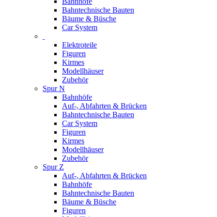
Bahnhöfe
Bahntechnische Bauten
Bäume & Büsche
Car System
Elektroteile
Figuren
Kirmes
Modellhäuser
Zubehör
Spur N
Bahnhöfe
Auf-, Abfahrten & Brücken
Bahntechnische Bauten
Car System
Figuren
Kirmes
Modellhäuser
Zubehör
Spur Z
Auf-, Abfahrten & Brücken
Bahnhöfe
Bahntechnische Bauten
Bäume & Büsche
Figuren