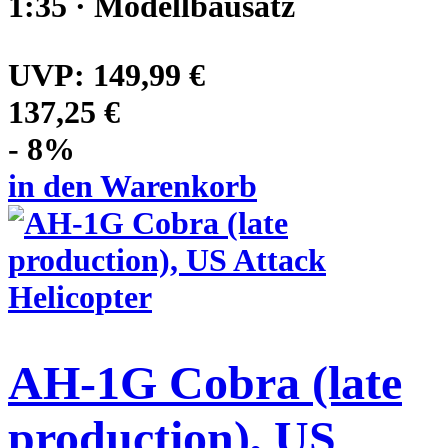
1:35 · Modellbausatz
UVP:
149,99 €
137,25 €
- 8%
in den Warenkorb
AH-1G Cobra (late
production), US