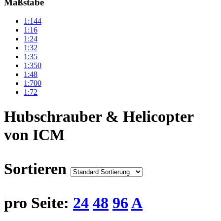
Maßstäbe
1:144
1:16
1:24
1:32
1:35
1:350
1:48
1:700
1:72
Hubschrauber & Helicopter
von ICM
Sortieren
pro Seite:
24
48
96
A