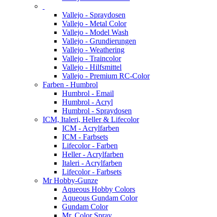
Vallejo - Spraydosen
Vallejo - Metal Color
Vallejo - Model Wash
Vallejo - Grundierungen
Vallejo - Weathering
Vallejo - Traincolor
Vallejo - Hilfsmittel
Vallejo - Premium RC-Color
Farben - Humbrol
Humbrol - Email
Humbrol - Acryl
Humbrol - Spraydosen
ICM, Italeri, Heller & Lifecolor
ICM - Acrylfarben
ICM - Farbsets
Lifecolor - Farben
Heller - Acrylfarben
Italeri - Acrylfarben
Lifecolor - Farbsets
Mr Hobby-Gunze
Aqueous Hobby Colors
Aqueous Gundam Color
Gundam Color
Mr. Color Spray