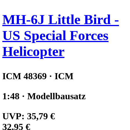
MH-6J Little Bird -
US Special Forces
Helicopter
ICM 48369 · ICM
1:48 · Modellbausatz
UVP:
35,79 €
32,95 €