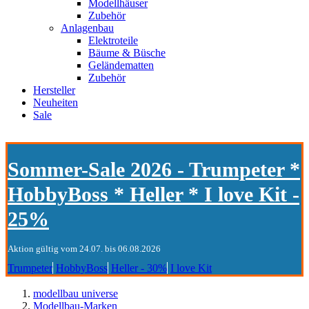
Modellhäuser
Zubehör
Anlagenbau
Elektroteile
Bäume & Büsche
Geländematten
Zubehör
Hersteller
Neuheiten
Sale
Sommer-Sale 2026 - Trumpeter *
HobbyBoss * Heller * I love Kit -
25%
Aktion gültig vom 24.07. bis 06.08.2026
Trumpeter
HobbyBoss
Heller - 30%
I love Kit
modellbau universe
Modellbau-Marken