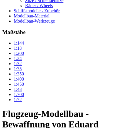
Sitze / Schleudersitze
Räder / Wheels
Schiffsmodelle - Zubehör
Modellbau-Material
Modellbau-Werkzeuge
Maßstäbe
1:144
1:18
1:200
1:24
1:32
1:35
1:350
1:400
1:450
1:48
1:700
1:72
Flugzeug-Modellbau -
Bewaffnung von Eduard