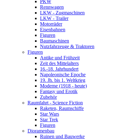
PKW
Rennwagen
LKW - Zugmaschinen
LKW - Trailer
Motorräder
Eisenbahnen
Figuren
Baumaschinen
Nutzfahrzeuge & Traktoren
Figuren
Antike und Frühzeit
Zeit des Mittelalters
16.-18. Jahrhundert
Napoleonische Epoche
19. Jh. bis 1. Weltkrieg
Moderne (1918 - heute)
Fantasy und Erotik
Zubehör
Raumfahrt - Science Fiction
Raketen, Raumschiffe
Star Wars
Star Trek
Figuren
Dioramenbau
Ruinen und Bauwerke