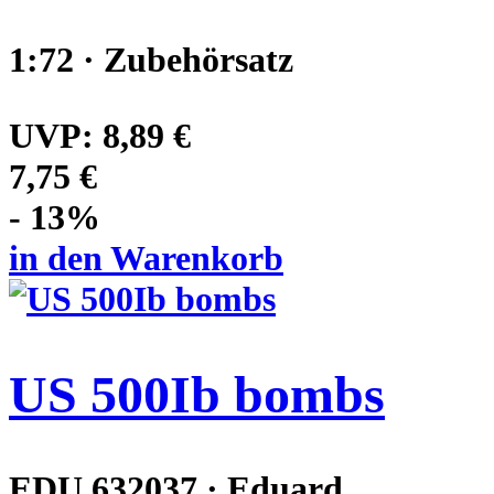
1:72 · Zubehörsatz
UVP:
8,89 €
7,75 €
- 13%
in den Warenkorb
US 500Ib bombs
EDU 632037 · Eduard