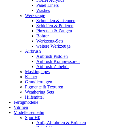
3GEN Acrylics
Panel Liners
Washes
Werkzeuge
Schneiden & Trennen
Schleifen & Polieren
Pinzetten & Zangen
Bohrer
Werkzeug-Sets
weitere Werkzeuge
Airbrush
Airbrush-Pistolen
Airbrush-Kompressoren
Airbrush-Zubehör
Maskingtapes
Kleber
Grundierungen
Pigmente & Texturen
Weathering Sets
Hilfsmittel
Fertigmodelle
Vitrinen
Modelleisenbahn
Spur H0
Auf-, Abfahrten & Brücken