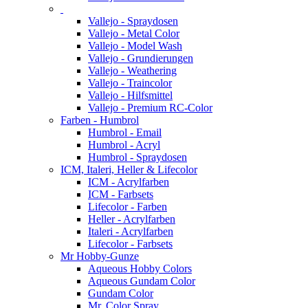
Vallejo - Spraydosen
Vallejo - Metal Color
Vallejo - Model Wash
Vallejo - Grundierungen
Vallejo - Weathering
Vallejo - Traincolor
Vallejo - Hilfsmittel
Vallejo - Premium RC-Color
Farben - Humbrol
Humbrol - Email
Humbrol - Acryl
Humbrol - Spraydosen
ICM, Italeri, Heller & Lifecolor
ICM - Acrylfarben
ICM - Farbsets
Lifecolor - Farben
Heller - Acrylfarben
Italeri - Acrylfarben
Lifecolor - Farbsets
Mr Hobby-Gunze
Aqueous Hobby Colors
Aqueous Gundam Color
Gundam Color
Mr. Color Spray