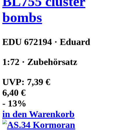
BL755 cluster
bombs
EDU 672194 · Eduard
1:72 · Zubehörsatz
UVP:
7,39 €
6,40 €
- 13%
in den Warenkorb