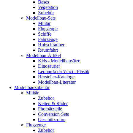
Bases
Vegetation
Zubehör
Modellbau-Sets
Militär
Flugzeuge
Schiffe
Fahrzeuge
Hubschrauber
Raumfahrt
Modellbau-Artikel
Kids - Modellbausätze
Dinosaurier
Leonardo da Vinci - Plastik
Hersteller-Kataloge
Modellbau-Literatur
Modellbauzubehör
Militär
Zubehör
Ketten & Räder
Photoätzteile
Conversion-Sets
Geschützrohre
Flugzeuge
Zubehör