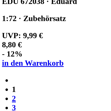
EDU 672038 · Eduard
1:72 · Zubehörsatz
UVP:
9,99 €
8,80 €
- 12%
in den Warenkorb
1
2
3