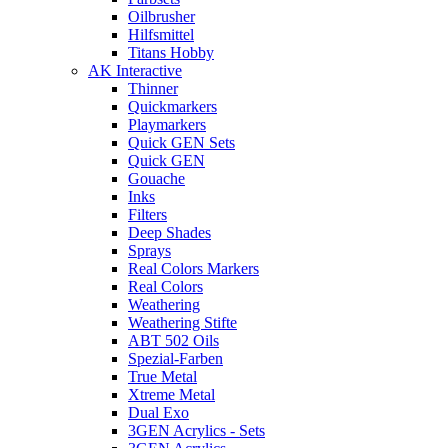
Oilbrusher
Hilfsmittel
Titans Hobby
AK Interactive
Thinner
Quickmarkers
Playmarkers
Quick GEN Sets
Quick GEN
Gouache
Inks
Filters
Deep Shades
Sprays
Real Colors Markers
Real Colors
Weathering
Weathering Stifte
ABT 502 Oils
Spezial-Farben
True Metal
Xtreme Metal
Dual Exo
3GEN Acrylics - Sets