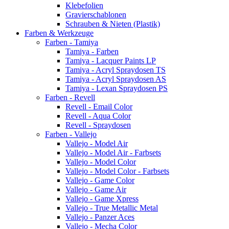
Klebefolien
Gravierschablonen
Schrauben & Nieten (Plastik)
Farben & Werkzeuge
Farben - Tamiya
Tamiya - Farben
Tamiya - Lacquer Paints LP
Tamiya - Acryl Spraydosen TS
Tamiya - Acryl Spraydosen AS
Tamiya - Lexan Spraydosen PS
Farben - Revell
Revell - Email Color
Revell - Aqua Color
Revell - Spraydosen
Farben - Vallejo
Vallejo - Model Air
Vallejo - Model Air - Farbsets
Vallejo - Model Color
Vallejo - Model Color - Farbsets
Vallejo - Game Color
Vallejo - Game Air
Vallejo - Game Xpress
Vallejo - True Metallic Metal
Vallejo - Panzer Aces
Vallejo - Mecha Color