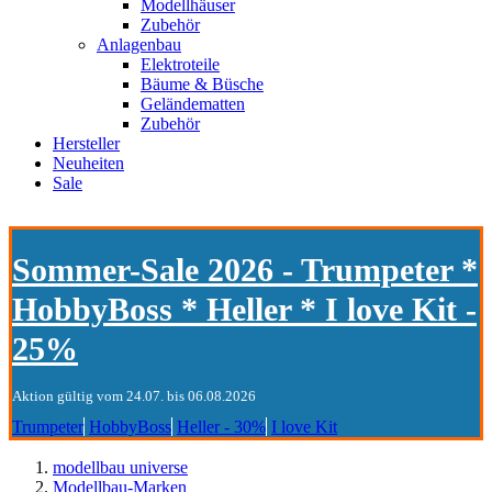
Modellhäuser
Zubehör
Anlagenbau
Elektroteile
Bäume & Büsche
Geländematten
Zubehör
Hersteller
Neuheiten
Sale
Sommer-Sale 2026 - Trumpeter *
HobbyBoss * Heller * I love Kit -
25%
Aktion gültig vom 24.07. bis 06.08.2026
Trumpeter
HobbyBoss
Heller - 30%
I love Kit
modellbau universe
Modellbau-Marken