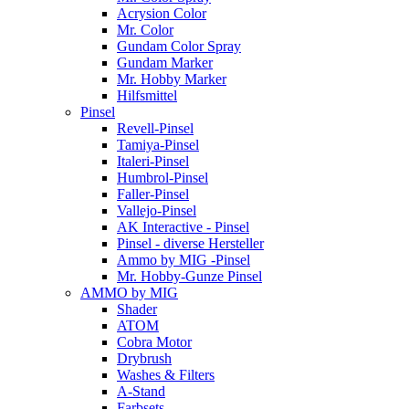
Acrysion Color
Mr. Color
Gundam Color Spray
Gundam Marker
Mr. Hobby Marker
Hilfsmittel
Pinsel
Revell-Pinsel
Tamiya-Pinsel
Italeri-Pinsel
Humbrol-Pinsel
Faller-Pinsel
Vallejo-Pinsel
AK Interactive - Pinsel
Pinsel - diverse Hersteller
Ammo by MIG -Pinsel
Mr. Hobby-Gunze Pinsel
AMMO by MIG
Shader
ATOM
Cobra Motor
Drybrush
Washes & Filters
A-Stand
Farbsets