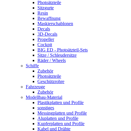
Photoätzteile
Sitzgurte
Resin
Bewaffnung
Maskierschablonen
Decals
3D-Decals
Propeller
Cockpit
BIG ED - Photoätzteil-Sets
Sitze / Schleudersitze
Räder / Wheels
Schiffe
Zubehör
Photoätzteile
Geschützrohre
Fahrzeuge
Zubehör
Modellbau-Material
Plastikplatten und Profile
sonstiges
Messingplatten und Profile
Aluplatten und Profile
Kupferplatten und Profile
Kabel und Drähte