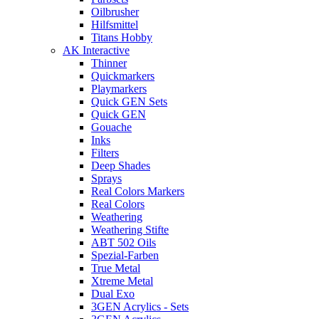
Oilbrusher
Hilfsmittel
Titans Hobby
AK Interactive
Thinner
Quickmarkers
Playmarkers
Quick GEN Sets
Quick GEN
Gouache
Inks
Filters
Deep Shades
Sprays
Real Colors Markers
Real Colors
Weathering
Weathering Stifte
ABT 502 Oils
Spezial-Farben
True Metal
Xtreme Metal
Dual Exo
3GEN Acrylics - Sets