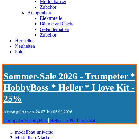
Modellhäuser
Zubehör
Anlagenbau
Elektroteile
Bäume & Büsche
Geländematten
Zubehör
Hersteller
Neuheiten
Sale
Sommer-Sale 2026 - Trumpeter *
HobbyBoss * Heller * I love Kit -
25%
Aktion gültig vom 24.07. bis 06.08.2026
Trumpeter
HobbyBoss
Heller - 30%
I love Kit
modellbau universe
Modellbau-Marken