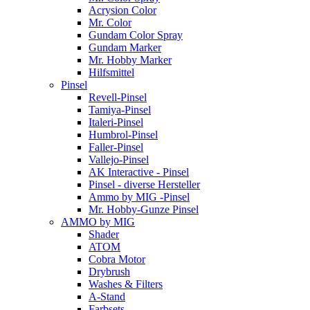
Acrysion Color
Mr. Color
Gundam Color Spray
Gundam Marker
Mr. Hobby Marker
Hilfsmittel
Pinsel
Revell-Pinsel
Tamiya-Pinsel
Italeri-Pinsel
Humbrol-Pinsel
Faller-Pinsel
Vallejo-Pinsel
AK Interactive - Pinsel
Pinsel - diverse Hersteller
Ammo by MIG -Pinsel
Mr. Hobby-Gunze Pinsel
AMMO by MIG
Shader
ATOM
Cobra Motor
Drybrush
Washes & Filters
A-Stand
Farbsets