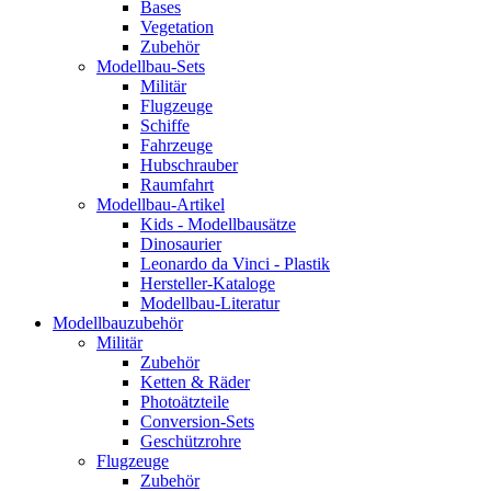
Bases
Vegetation
Zubehör
Modellbau-Sets
Militär
Flugzeuge
Schiffe
Fahrzeuge
Hubschrauber
Raumfahrt
Modellbau-Artikel
Kids - Modellbausätze
Dinosaurier
Leonardo da Vinci - Plastik
Hersteller-Kataloge
Modellbau-Literatur
Modellbauzubehör
Militär
Zubehör
Ketten & Räder
Photoätzteile
Conversion-Sets
Geschützrohre
Flugzeuge
Zubehör