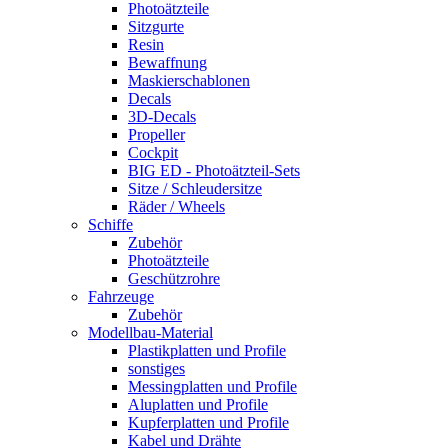
Photoätzteile
Sitzgurte
Resin
Bewaffnung
Maskierschablonen
Decals
3D-Decals
Propeller
Cockpit
BIG ED - Photoätzteil-Sets
Sitze / Schleudersitze
Räder / Wheels
Schiffe
Zubehör
Photoätzteile
Geschützrohre
Fahrzeuge
Zubehör
Modellbau-Material
Plastikplatten und Profile
sonstiges
Messingplatten und Profile
Aluplatten und Profile
Kupferplatten und Profile
Kabel und Drähte