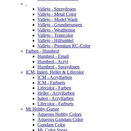
Vallejo - Spraydosen
Vallejo - Metal Color
Vallejo - Model Wash
Vallejo - Grundierungen
Vallejo - Weathering
Vallejo - Traincolor
Vallejo - Hilfsmittel
Vallejo - Premium RC-Color
Farben - Humbrol
Humbrol - Email
Humbrol - Acryl
Humbrol - Spraydosen
ICM, Italeri, Heller & Lifecolor
ICM - Acrylfarben
ICM - Farbsets
Lifecolor - Farben
Heller - Acrylfarben
Italeri - Acrylfarben
Lifecolor - Farbsets
Mr Hobby-Gunze
Aqueous Hobby Colors
Aqueous Gundam Color
Gundam Color
Mr. Color Spray