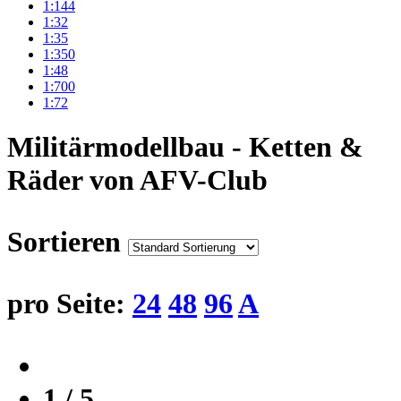
1:144
1:32
1:35
1:350
1:48
1:700
1:72
Militärmodellbau - Ketten &
Räder von AFV-Club
Sortieren
pro Seite:
24
48
96
A
1 / 5