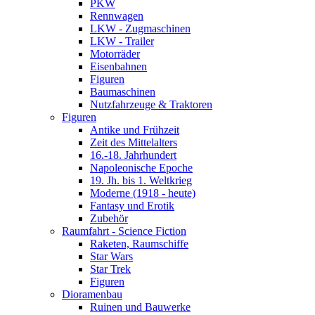
PKW
Rennwagen
LKW - Zugmaschinen
LKW - Trailer
Motorräder
Eisenbahnen
Figuren
Baumaschinen
Nutzfahrzeuge & Traktoren
Figuren
Antike und Frühzeit
Zeit des Mittelalters
16.-18. Jahrhundert
Napoleonische Epoche
19. Jh. bis 1. Weltkrieg
Moderne (1918 - heute)
Fantasy und Erotik
Zubehör
Raumfahrt - Science Fiction
Raketen, Raumschiffe
Star Wars
Star Trek
Figuren
Dioramenbau
Ruinen und Bauwerke