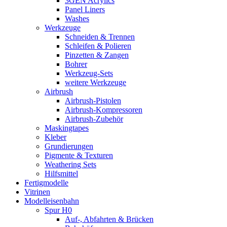
3GEN Acrylics
Panel Liners
Washes
Werkzeuge
Schneiden & Trennen
Schleifen & Polieren
Pinzetten & Zangen
Bohrer
Werkzeug-Sets
weitere Werkzeuge
Airbrush
Airbrush-Pistolen
Airbrush-Kompressoren
Airbrush-Zubehör
Maskingtapes
Kleber
Grundierungen
Pigmente & Texturen
Weathering Sets
Hilfsmittel
Fertigmodelle
Vitrinen
Modelleisenbahn
Spur H0
Auf-, Abfahrten & Brücken