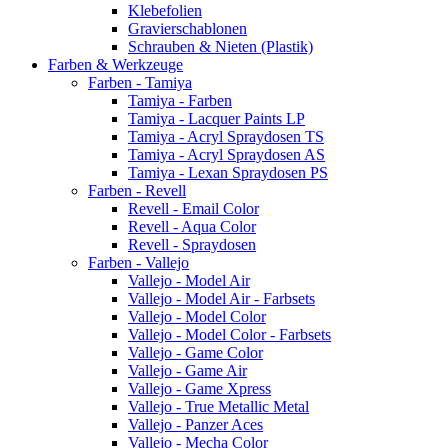
Klebefolien
Gravierschablonen
Schrauben & Nieten (Plastik)
Farben & Werkzeuge
Farben - Tamiya
Tamiya - Farben
Tamiya - Lacquer Paints LP
Tamiya - Acryl Spraydosen TS
Tamiya - Acryl Spraydosen AS
Tamiya - Lexan Spraydosen PS
Farben - Revell
Revell - Email Color
Revell - Aqua Color
Revell - Spraydosen
Farben - Vallejo
Vallejo - Model Air
Vallejo - Model Air - Farbsets
Vallejo - Model Color
Vallejo - Model Color - Farbsets
Vallejo - Game Color
Vallejo - Game Air
Vallejo - Game Xpress
Vallejo - True Metallic Metal
Vallejo - Panzer Aces
Vallejo - Mecha Color