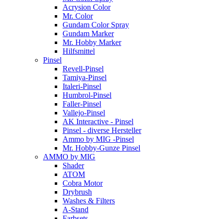
Acrysion Color
Mr. Color
Gundam Color Spray
Gundam Marker
Mr. Hobby Marker
Hilfsmittel
Pinsel
Revell-Pinsel
Tamiya-Pinsel
Italeri-Pinsel
Humbrol-Pinsel
Faller-Pinsel
Vallejo-Pinsel
AK Interactive - Pinsel
Pinsel - diverse Hersteller
Ammo by MIG -Pinsel
Mr. Hobby-Gunze Pinsel
AMMO by MIG
Shader
ATOM
Cobra Motor
Drybrush
Washes & Filters
A-Stand
Farbsets