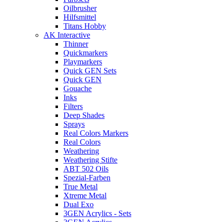
Oilbrusher
Hilfsmittel
Titans Hobby
AK Interactive
Thinner
Quickmarkers
Playmarkers
Quick GEN Sets
Quick GEN
Gouache
Inks
Filters
Deep Shades
Sprays
Real Colors Markers
Real Colors
Weathering
Weathering Stifte
ABT 502 Oils
Spezial-Farben
True Metal
Xtreme Metal
Dual Exo
3GEN Acrylics - Sets