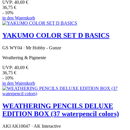
UVP:
40,69 €
36,75 €
- 10%
in den Warenkorb
YAKUMO COLOR SET D BASICS
GS WY04 · Mr Hobby - Gunze
Weathering & Pigmente
UVP:
40,69 €
36,75 €
- 10%
in den Warenkorb
WEATHERING PENCILS DELUXE
EDITION BOX (37 waterpencil colors)
AKI AK10047 · AK Interactive