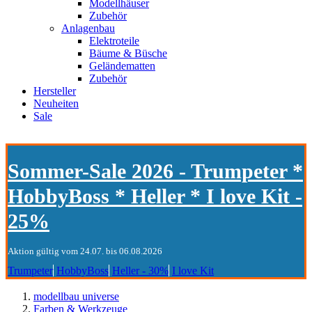
Modellhäuser
Zubehör
Anlagenbau
Elektroteile
Bäume & Büsche
Geländematten
Zubehör
Hersteller
Neuheiten
Sale
Sommer-Sale 2026 - Trumpeter *
HobbyBoss * Heller * I love Kit -
25%
Aktion gültig vom 24.07. bis 06.08.2026
Trumpeter
HobbyBoss
Heller - 30%
I love Kit
modellbau universe
Farben & Werkzeuge