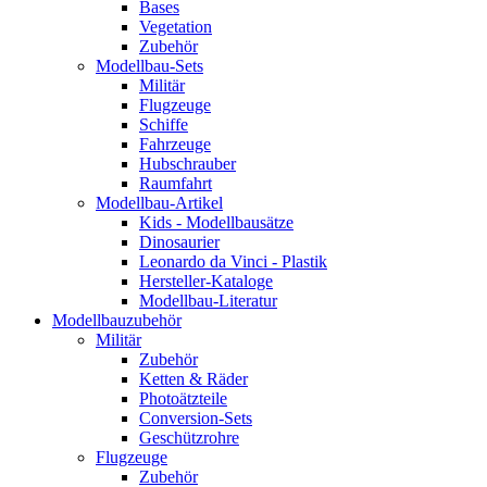
Bases
Vegetation
Zubehör
Modellbau-Sets
Militär
Flugzeuge
Schiffe
Fahrzeuge
Hubschrauber
Raumfahrt
Modellbau-Artikel
Kids - Modellbausätze
Dinosaurier
Leonardo da Vinci - Plastik
Hersteller-Kataloge
Modellbau-Literatur
Modellbauzubehör
Militär
Zubehör
Ketten & Räder
Photoätzteile
Conversion-Sets
Geschützrohre
Flugzeuge
Zubehör