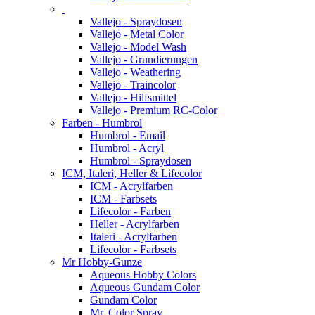
Vallejo - Spraydosen
Vallejo - Metal Color
Vallejo - Model Wash
Vallejo - Grundierungen
Vallejo - Weathering
Vallejo - Traincolor
Vallejo - Hilfsmittel
Vallejo - Premium RC-Color
Farben - Humbrol
Humbrol - Email
Humbrol - Acryl
Humbrol - Spraydosen
ICM, Italeri, Heller & Lifecolor
ICM - Acrylfarben
ICM - Farbsets
Lifecolor - Farben
Heller - Acrylfarben
Italeri - Acrylfarben
Lifecolor - Farbsets
Mr Hobby-Gunze
Aqueous Hobby Colors
Aqueous Gundam Color
Gundam Color
Mr. Color Spray