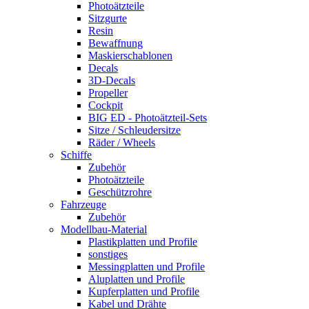
Photoätzteile
Sitzgurte
Resin
Bewaffnung
Maskierschablonen
Decals
3D-Decals
Propeller
Cockpit
BIG ED - Photoätzteil-Sets
Sitze / Schleudersitze
Räder / Wheels
Schiffe
Zubehör
Photoätzteile
Geschützrohre
Fahrzeuge
Zubehör
Modellbau-Material
Plastikplatten und Profile
sonstiges
Messingplatten und Profile
Aluplatten und Profile
Kupferplatten und Profile
Kabel und Drähte