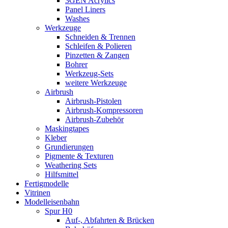
3GEN Acrylics
Panel Liners
Washes
Werkzeuge
Schneiden & Trennen
Schleifen & Polieren
Pinzetten & Zangen
Bohrer
Werkzeug-Sets
weitere Werkzeuge
Airbrush
Airbrush-Pistolen
Airbrush-Kompressoren
Airbrush-Zubehör
Maskingtapes
Kleber
Grundierungen
Pigmente & Texturen
Weathering Sets
Hilfsmittel
Fertigmodelle
Vitrinen
Modelleisenbahn
Spur H0
Auf-, Abfahrten & Brücken