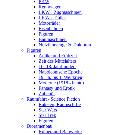
PKW
Rennwagen
LKW - Zugmaschinen
LKW - Trailer
Motorräder
Eisenbahnen
Figuren
Baumaschinen
Nutzfahrzeuge & Traktoren
Figuren
Antike und Frühzeit
Zeit des Mittelalters
16.-18. Jahrhundert
Napoleonische Epoche
19. Jh. bis 1. Weltkrieg
Moderne (1918 - heute)
Fantasy und Erotik
Zubehör
Raumfahrt - Science Fiction
Raketen, Raumschiffe
Star Wars
Star Trek
Figuren
Dioramenbau
Ruinen und Bauwerke