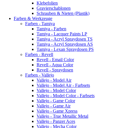
Klebefolien
Gravierschablonen
Schrauben & Nieten (Plastik)
Farben & Werkzeuge
Farben - Tamiya
Tamiya - Farben
Tamiya - Lacquer Paints LP
Tamiya - Acryl Spraydosen TS
Tamiya - Acryl Spraydosen AS
Tamiya - Lexan Spraydosen PS
Farben - Revell
Revell - Email Color
Revell - Aqua Color
Revell - Spraydosen
Farben - Vallejo
Vallejo - Model Air
Vallejo - Model Air - Farbsets
Vallejo - Model Color
Vallejo - Model Color - Farbsets
Vallejo - Game Color
Vallejo - Game Air
Vallejo - Game Xpress
Vallejo - True Metallic Metal
Vallejo - Panzer Aces
Vallejo - Mecha Color