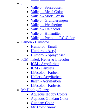
Vallejo - Spraydosen
Vallejo - Metal Color
Vallejo - Model Wash
Vallejo - Grundierungen
Vallejo - Weathering
Vallejo - Traincolor
Vallejo - Hilfsmittel
Vallejo - Premium RC-Color
Farben - Humbrol
Humbrol - Email
Humbrol - Acryl
Humbrol - Spraydosen
ICM, Italeri, Heller & Lifecolor
ICM - Acrylfarben
ICM - Farbsets
Lifecolor - Farben
Heller - Acrylfarben
Italeri - Acrylfarben
Lifecolor - Farbsets
Mr Hobby-Gunze
Aqueous Hobby Colors
Aqueous Gundam Color
Gundam Color
Mr. Color Spray