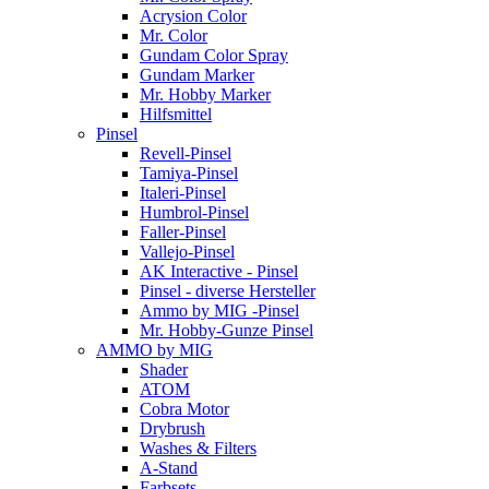
Acrysion Color
Mr. Color
Gundam Color Spray
Gundam Marker
Mr. Hobby Marker
Hilfsmittel
Pinsel
Revell-Pinsel
Tamiya-Pinsel
Italeri-Pinsel
Humbrol-Pinsel
Faller-Pinsel
Vallejo-Pinsel
AK Interactive - Pinsel
Pinsel - diverse Hersteller
Ammo by MIG -Pinsel
Mr. Hobby-Gunze Pinsel
AMMO by MIG
Shader
ATOM
Cobra Motor
Drybrush
Washes & Filters
A-Stand
Farbsets