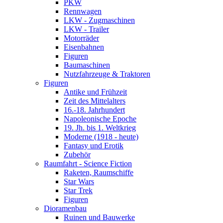
PKW
Rennwagen
LKW - Zugmaschinen
LKW - Trailer
Motorräder
Eisenbahnen
Figuren
Baumaschinen
Nutzfahrzeuge & Traktoren
Figuren
Antike und Frühzeit
Zeit des Mittelalters
16.-18. Jahrhundert
Napoleonische Epoche
19. Jh. bis 1. Weltkrieg
Moderne (1918 - heute)
Fantasy und Erotik
Zubehör
Raumfahrt - Science Fiction
Raketen, Raumschiffe
Star Wars
Star Trek
Figuren
Dioramenbau
Ruinen und Bauwerke