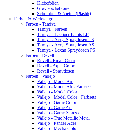
Klebefolien
Gravierschablonen
Schrauben & Nieten (Plastik)
Farben & Werkzeuge
Farben - Tamiya
Tamiya - Farben
Tamiya - Lacquer Paints LP
Tamiya - Acryl Spraydosen TS
Tamiya - Acryl Spraydosen AS
Tamiya - Lexan Spraydosen PS
Farben - Revell
Revell - Email Color
Revell - Aqua Color
Revell - Spraydosen
Farben - Vallejo
Vallejo - Model Air
Vallejo - Model Air - Farbsets
Vallejo - Model Color
Vallejo - Model Color - Farbsets
Vallejo - Game Color
Vallejo - Game Air
Vallejo - Game Xpress
Vallejo - True Metallic Metal
Vallejo - Panzer Aces
Vallejo - Mecha Color