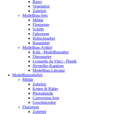
Bases
Vegetation
Zubehör
Modellbau-Sets
Militär
Flugzeuge
Schiffe
Fahrzeuge
Hubschrauber
Raumfahrt
Modellbau-Artikel
Kids - Modellbausätze
Dinosaurier
Leonardo da Vinci - Plastik
Hersteller-Kataloge
Modellbau-Literatur
Modellbauzubehör
Militär
Zubehör
Ketten & Räder
Photoätzteile
Conversion-Sets
Geschützrohre
Flugzeuge
Zubehör