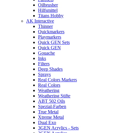
Oilbrusher
Hilfsmittel
Titans Hobby
AK Interactive
Thinner
Quickmarkers
Playmarkers
Quick GEN Sets
Quick GEN
Gouache
Inks
Filters
Deep Shades
Sprays
Real Colors Markers
Real Colors
Weathering
Weathering Stifte
ABT 502 Oils
Spezial-Farben
True Metal
Xtreme Metal
Dual Exo
3GEN Acrylics - Sets