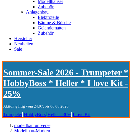
Modellhäuser
Zubehör
Anlagenbau
Elektroteile
Bäume & Büsche
Geländematten
Zubehör
Hersteller
Neuheiten
Sale
Sommer-Sale 2026 - Trumpeter *
HobbyBoss * Heller * I love Kit -
25%
Aktion gültig vom 24.07. bis 06.08.2026
Trumpeter
HobbyBoss
Heller - 30%
I love Kit
modellbau universe
Modellbau-Marken