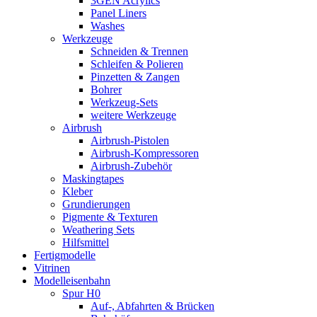
3GEN Acrylics
Panel Liners
Washes
Werkzeuge
Schneiden & Trennen
Schleifen & Polieren
Pinzetten & Zangen
Bohrer
Werkzeug-Sets
weitere Werkzeuge
Airbrush
Airbrush-Pistolen
Airbrush-Kompressoren
Airbrush-Zubehör
Maskingtapes
Kleber
Grundierungen
Pigmente & Texturen
Weathering Sets
Hilfsmittel
Fertigmodelle
Vitrinen
Modelleisenbahn
Spur H0
Auf-, Abfahrten & Brücken