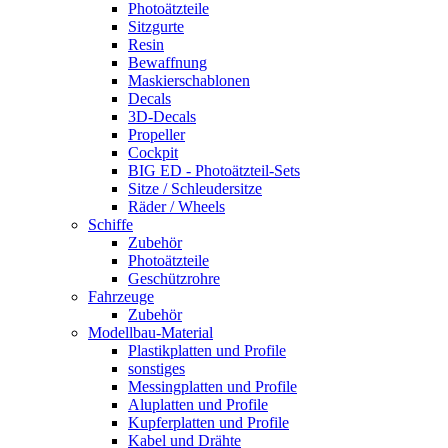
Photoätzteile
Sitzgurte
Resin
Bewaffnung
Maskierschablonen
Decals
3D-Decals
Propeller
Cockpit
BIG ED - Photoätzteil-Sets
Sitze / Schleudersitze
Räder / Wheels
Schiffe
Zubehör
Photoätzteile
Geschützrohre
Fahrzeuge
Zubehör
Modellbau-Material
Plastikplatten und Profile
sonstiges
Messingplatten und Profile
Aluplatten und Profile
Kupferplatten und Profile
Kabel und Drähte