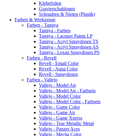
Klebefolien
Gravierschablonen
Schrauben & Nieten (Plastik)
Farben & Werkzeuge
Farben - Tamiya
Tamiya - Farben
Tamiya - Lacquer Paints LP
Tamiya - Acryl Spraydosen TS
Tamiya - Acryl Spraydosen AS
Tamiya - Lexan Spraydosen PS
Farben - Revell
Revell - Email Color
Revell - Aqua Color
Revell - Spraydosen
Farben - Vallejo
Vallejo - Model Air
Vallejo - Model Air - Farbsets
Vallejo - Model Color
Vallejo - Model Color - Farbsets
Vallejo - Game Color
Vallejo - Game Air
Vallejo - Game Xpress
Vallejo - True Metallic Metal
Vallejo - Panzer Aces
Vallejo - Mecha Color