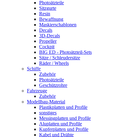
Photoätzteile
Sitzgurte
Resin
Bewaffnung
Maskierschablonen
Decals
3D-Decals
Propeller
Cockpit
BIG ED - Photoätzteil-Sets
Sitze / Schleudersitze
Räder / Wheels
Schiffe
Zubehör
Photoätzteile
Geschützrohre
Fahrzeuge
Zubehör
Modellbau-Material
Plastikplatten und Profile
sonstiges
Messingplatten und Profile
Aluplatten und Profile
Kupferplatten und Profile
Kabel und Drähte