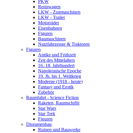
PKW
Rennwagen
LKW - Zugmaschinen
LKW - Trailer
Motorräder
Eisenbahnen
Figuren
Baumaschinen
Nutzfahrzeuge & Traktoren
Figuren
Antike und Frühzeit
Zeit des Mittelalters
16.-18. Jahrhundert
Napoleonische Epoche
19. Jh. bis 1. Weltkrieg
Moderne (1918 - heute)
Fantasy und Erotik
Zubehör
Raumfahrt - Science Fiction
Raketen, Raumschiffe
Star Wars
Star Trek
Figuren
Dioramenbau
Ruinen und Bauwerke