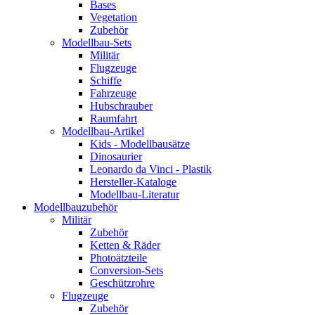
Bases
Vegetation
Zubehör
Modellbau-Sets
Militär
Flugzeuge
Schiffe
Fahrzeuge
Hubschrauber
Raumfahrt
Modellbau-Artikel
Kids - Modellbausätze
Dinosaurier
Leonardo da Vinci - Plastik
Hersteller-Kataloge
Modellbau-Literatur
Modellbauzubehör
Militär
Zubehör
Ketten & Räder
Photoätzteile
Conversion-Sets
Geschützrohre
Flugzeuge
Zubehör