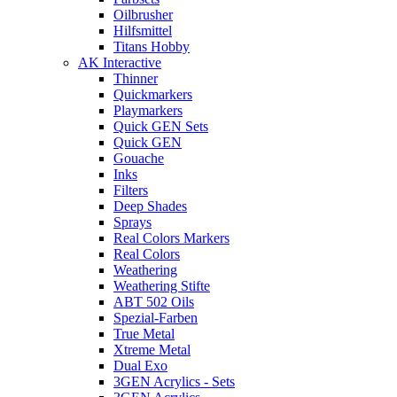
Oilbrusher
Hilfsmittel
Titans Hobby
AK Interactive
Thinner
Quickmarkers
Playmarkers
Quick GEN Sets
Quick GEN
Gouache
Inks
Filters
Deep Shades
Sprays
Real Colors Markers
Real Colors
Weathering
Weathering Stifte
ABT 502 Oils
Spezial-Farben
True Metal
Xtreme Metal
Dual Exo
3GEN Acrylics - Sets