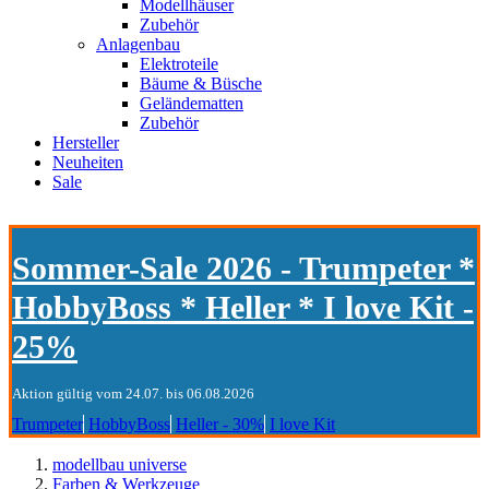
Modellhäuser
Zubehör
Anlagenbau
Elektroteile
Bäume & Büsche
Geländematten
Zubehör
Hersteller
Neuheiten
Sale
Sommer-Sale 2026 - Trumpeter *
HobbyBoss * Heller * I love Kit -
25%
Aktion gültig vom 24.07. bis 06.08.2026
Trumpeter
HobbyBoss
Heller - 30%
I love Kit
modellbau universe
Farben & Werkzeuge