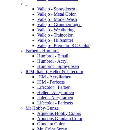
Vallejo - Spraydosen
Vallejo - Metal Color
Vallejo - Model Wash
Vallejo - Grundierungen
Vallejo - Weathering
Vallejo - Traincolor
Vallejo - Hilfsmittel
Vallejo - Premium RC-Color
Farben - Humbrol
Humbrol - Email
Humbrol - Acryl
Humbrol - Spraydosen
ICM, Italeri, Heller & Lifecolor
ICM - Acrylfarben
ICM - Farbsets
Lifecolor - Farben
Heller - Acrylfarben
Italeri - Acrylfarben
Lifecolor - Farbsets
Mr Hobby-Gunze
Aqueous Hobby Colors
Aqueous Gundam Color
Gundam Color
Mr. Color Spray