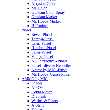
Acrysion Color
Mr. Color
Gundam Color Spray
Gundam Marker
Mr. Hobby Marker
Hilfsmittel
Pinsel
Revell-Pinsel
Tamiya-Pinsel
Italeri-Pinsel
Humbrol-Pinsel
Faller-Pinsel
Vallejo-Pinsel
AK Interactive - Pinsel
Pinsel - diverse Hersteller
Ammo by MIG -Pinsel
Mr. Hobby-Gunze Pinsel
AMMO by MIG
Shader
ATOM
Cobra Motor
Drybrush
Washes & Filters
A-Stand
Farbsets