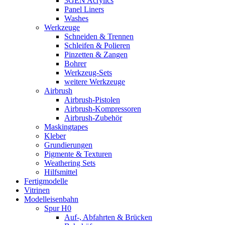
3GEN Acrylics
Panel Liners
Washes
Werkzeuge
Schneiden & Trennen
Schleifen & Polieren
Pinzetten & Zangen
Bohrer
Werkzeug-Sets
weitere Werkzeuge
Airbrush
Airbrush-Pistolen
Airbrush-Kompressoren
Airbrush-Zubehör
Maskingtapes
Kleber
Grundierungen
Pigmente & Texturen
Weathering Sets
Hilfsmittel
Fertigmodelle
Vitrinen
Modelleisenbahn
Spur H0
Auf-, Abfahrten & Brücken