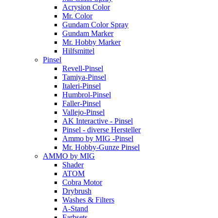
Acrysion Color
Mr. Color
Gundam Color Spray
Gundam Marker
Mr. Hobby Marker
Hilfsmittel
Pinsel
Revell-Pinsel
Tamiya-Pinsel
Italeri-Pinsel
Humbrol-Pinsel
Faller-Pinsel
Vallejo-Pinsel
AK Interactive - Pinsel
Pinsel - diverse Hersteller
Ammo by MIG -Pinsel
Mr. Hobby-Gunze Pinsel
AMMO by MIG
Shader
ATOM
Cobra Motor
Drybrush
Washes & Filters
A-Stand
Farbsets