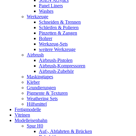
3GEN Acrylics
Panel Liners
Washes
Werkzeuge
Schneiden & Trennen
Schleifen & Polieren
Pinzetten & Zangen
Bohrer
Werkzeug-Sets
weitere Werkzeuge
Airbrush
Airbrush-Pistolen
Airbrush-Kompressoren
Airbrush-Zubehör
Maskingtapes
Kleber
Grundierungen
Pigmente & Texturen
Weathering Sets
Hilfsmittel
Fertigmodelle
Vitrinen
Modelleisenbahn
Spur H0
Auf-, Abfahrten & Brücken