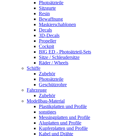
Photoätzteile
Sitzgurte
Resin
Bewaffnung
Maskierschablonen
Decals
3D-Decals
Propeller
Cockpit
BIG ED - Photoätzteil-Sets
Sitze / Schleudersitze
Räder / Wheels
Schiffe
Zubehör
Photoätzteile
Geschützrohre
Fahrzeuge
Zubehör
Modellbau-Material
Plastikplatten und Profile
sonstiges
Messingplatten und Profile
Aluplatten und Profile
Kupferplatten und Profile
Kabel und Drähte