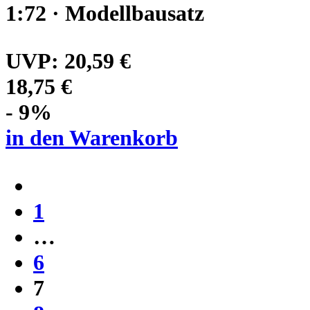
1:72 · Modellbausatz
UVP:
20,59 €
18,75 €
- 9%
in den Warenkorb
1
…
6
7