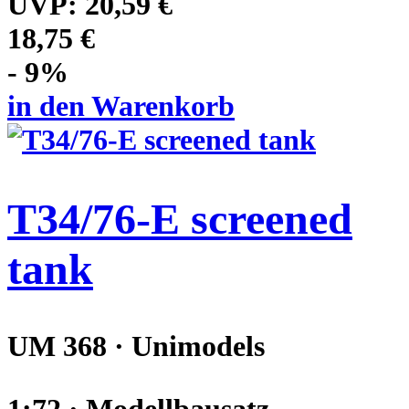
UVP:
20,59 €
18,75 €
- 9%
in den Warenkorb
T34/76-E screened
tank
UM 368 · Unimodels