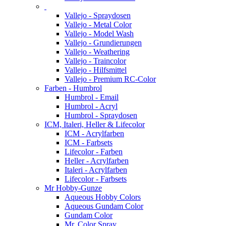
Vallejo - Spraydosen
Vallejo - Metal Color
Vallejo - Model Wash
Vallejo - Grundierungen
Vallejo - Weathering
Vallejo - Traincolor
Vallejo - Hilfsmittel
Vallejo - Premium RC-Color
Farben - Humbrol
Humbrol - Email
Humbrol - Acryl
Humbrol - Spraydosen
ICM, Italeri, Heller & Lifecolor
ICM - Acrylfarben
ICM - Farbsets
Lifecolor - Farben
Heller - Acrylfarben
Italeri - Acrylfarben
Lifecolor - Farbsets
Mr Hobby-Gunze
Aqueous Hobby Colors
Aqueous Gundam Color
Gundam Color
Mr. Color Spray