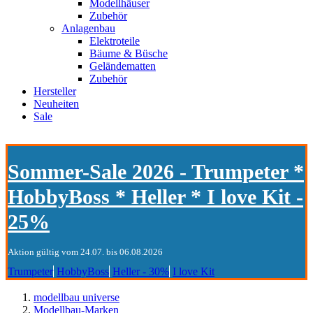
Modellhäuser
Zubehör
Anlagenbau
Elektroteile
Bäume & Büsche
Geländematten
Zubehör
Hersteller
Neuheiten
Sale
Sommer-Sale 2026 - Trumpeter *
HobbyBoss * Heller * I love Kit -
25%
Aktion gültig vom 24.07. bis 06.08.2026
Trumpeter
HobbyBoss
Heller - 30%
I love Kit
modellbau universe
Modellbau-Marken