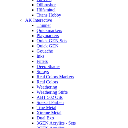
Oilbrusher
Hilfsmittel
Titans Hobby
AK Interactive
Thinner
Quickmarkers
Playmarkers
Quick GEN Sets
Quick GEN
Gouache
Inks
Filters
Deep Shades
Sprays
Real Colors Markers
Real Colors
Weathering
Weathering Stifte
ABT 502 Oils
Spezial-Farben
True Metal
Xtreme Metal
Dual Exo
3GEN Acrylics - Sets