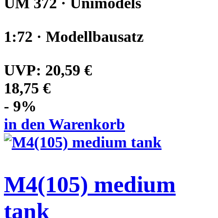
UM 372 · Unimodels
1:72 · Modellbausatz
UVP:
20,59 €
18,75 €
- 9%
in den Warenkorb
M4(105) medium
tank