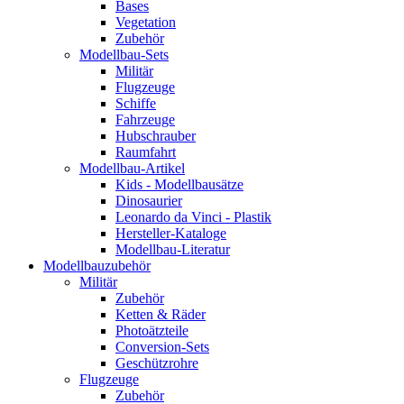
Bases
Vegetation
Zubehör
Modellbau-Sets
Militär
Flugzeuge
Schiffe
Fahrzeuge
Hubschrauber
Raumfahrt
Modellbau-Artikel
Kids - Modellbausätze
Dinosaurier
Leonardo da Vinci - Plastik
Hersteller-Kataloge
Modellbau-Literatur
Modellbauzubehör
Militär
Zubehör
Ketten & Räder
Photoätzteile
Conversion-Sets
Geschützrohre
Flugzeuge
Zubehör