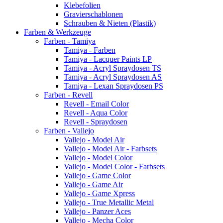
Klebefolien
Gravierschablonen
Schrauben & Nieten (Plastik)
Farben & Werkzeuge
Farben - Tamiya
Tamiya - Farben
Tamiya - Lacquer Paints LP
Tamiya - Acryl Spraydosen TS
Tamiya - Acryl Spraydosen AS
Tamiya - Lexan Spraydosen PS
Farben - Revell
Revell - Email Color
Revell - Aqua Color
Revell - Spraydosen
Farben - Vallejo
Vallejo - Model Air
Vallejo - Model Air - Farbsets
Vallejo - Model Color
Vallejo - Model Color - Farbsets
Vallejo - Game Color
Vallejo - Game Air
Vallejo - Game Xpress
Vallejo - True Metallic Metal
Vallejo - Panzer Aces
Vallejo - Mecha Color