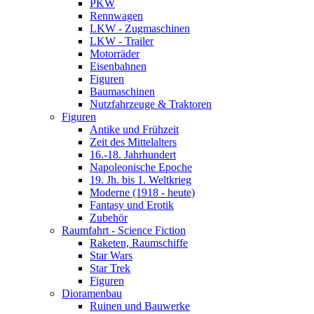
PKW
Rennwagen
LKW - Zugmaschinen
LKW - Trailer
Motorräder
Eisenbahnen
Figuren
Baumaschinen
Nutzfahrzeuge & Traktoren
Figuren
Antike und Frühzeit
Zeit des Mittelalters
16.-18. Jahrhundert
Napoleonische Epoche
19. Jh. bis 1. Weltkrieg
Moderne (1918 - heute)
Fantasy und Erotik
Zubehör
Raumfahrt - Science Fiction
Raketen, Raumschiffe
Star Wars
Star Trek
Figuren
Dioramenbau
Ruinen und Bauwerke