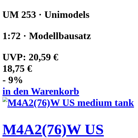
UM 253 · Unimodels
1:72 · Modellbausatz
UVP:
20,59 €
18,75 €
- 9%
in den Warenkorb
M4A2(76)W US